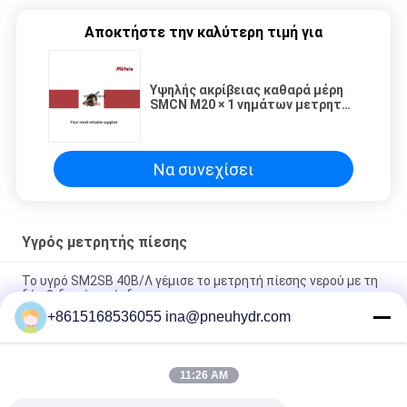
Αποκτήστε την καλύτερη τιμή για
Υψηλής ακρίβειας καθαρά μέρη
SMCN M20 × 1 νημάτων μετρητών
πίεσης ανοξείδωτου υγρά. 5
Να συνεχίσει
Υγρός μετρητής πίεσης
Το υγρό SM2SB 40B/Λ γέμισε το μετρητή πίεσης νερού με τη
δύο βιδωμένη σύνδεση
+8615168536055 ina@pneuhydr.com
SM1SP ενός κομματιού μετρητής πίεσης σύνδεσης υγρός με
την πτυχωμένη περίπτωση
11:26 AM
63B / Λ γεμισμένη συγκόλληση λέιζερ μετρητών πίεσης
καυσίμων 2,5 ίντσας υγρό με το πιστοποιητικό CE