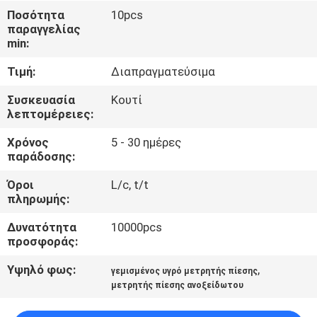
ΈΛΕΓΧΟΣ
Ποσότητα
10pcs
παραγγελίας
min:
ΜΑΣ
Τιμή:
Διαπραγματεύσιμα
ΕΛΆΤΕ
ΣΕ
Συσκευασία
Κουτί
λεπτομέρειες:
ΕΠΑΦΉ
Χρόνος
5 - 30 ημέρες
ΜΕ
παράδοσης:
Όροι
L/c, t/t
ΕΙΔΉΣΕΙΣ
πληρωμής:
Δυνατότητα
10000pcs
ΖΗΤΉΣΤΕ
προσφοράς:
ΈΝΑ
Υψηλό φως:
,
γεμισμένος υγρό μετρητής πίεσης
ΑΠΌΣΠΑΣΜΑ
μετρητής πίεσης ανοξείδωτου