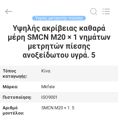
Sanmin
Import
And
Export
Co.,Ltd..
Υγρός μετρητής πίεσης
All
Rights
Υψηλής ακρίβειας καθαρά
ΣΠΊΤΙ
Reserved.
μέρη SMCN M20 × 1 νημάτων
ΠΡΟΪΌΝΤΑ
μετρητών πίεσης
ανοξείδωτου υγρά. 5
ΠΕΡΊΠΟΥ
ΕΜΕΊΣ
Τόπος
Κίνα
καταγωγής:
ΓΎΡΟΣ
Μάρκα:
Mkfale
ΕΡΓΟΣΤΑΣΊΩΝ
Πιστοποίηση:
ISO9001
Αριθμό
SMCN M20 × 1. 5
ΠΟΙΟΤΙΚΌΣ
μοντέλου: