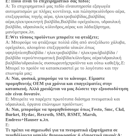
Ε: Ποιο είναι το επιχειρηματικό σας πεδίο;
Α: Το επιχειρηματικό μας πεδίο είναι
υπηρεσία εξαγωγέα
αυτοματισμών με πλήρες κοντέινερ, και πώληση
κυλίνδρου αέρα,
επεξεργασίας πηγής αέρα, ηλεκτροβαλβίδας,
βαλβίδας
αέρα,
ηλεκτροκινητή βαλβίδα,
Βαλβίδα ορείχαλκου, υδραυλική
βαλβίδα, υδραυλικός κύλινδρος,
αέρας και λάδι
εξάρτημα
,
μανόμετρο
κ.λπ.
Ε:
W
τι τύπους προϊόντων μπορείτε να φτιάξετε;
Α: Μπορούμε να φτιάξουμε πολλά είδη από ανοξείδωτο χάλυβα
,
ορείχαλκο, αλουμίνιο
επεξεργασία υλικών.
όπως
υψηλή
πίεση
Βαλβίδα / ηλεκτροβαλβίδα / ηλεκτρικήβαλβίδα /
βαλβίδα νερού/
πνευματική βαλβίδα
/
κύλινδρος αέρα
/υδραυλική
βαλβίδα/υδραυλικός συσσωρευτής
προϊόντα και ούτω καθεξής.
Ε:
Μπορεί το προϊόν να κατασκευαστεί με το λογότυπο και την
επωνυμία μας;
Α: Ναι, φυσικά, μπορούμε να το κάνουμε. Είμαστε
προμηθευτής OEM για χρόνια και επαγγελματίες στην
κατασκευή. Αλλά χρειάζεται να μας δώσετε την εξουσιοδότηση
εάν είναι δυνατόν.
Ε: Μπορείτε να παρέχετε πρωτότυπα διάσημα πνευματικά και
υδραυλικά, όργανα επώνυμων προϊόντων;
Α: Ναι, μπορούμε να προμηθεύσουμε όπως Festo, Smc, Ckd,
Burket, Hydac, Rexroth, SMS, RSMT, Marsh,
Endress+Hauser κ.λπ.
Ε:
Τι πρέπει να σημειωθεί για τα πνευματικά εξαρτήματα σε
περιβάλλοντα υψηλής θερμοκρασίας ή εξαιρετικά ψυχρά;
Α: