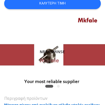
ΚΑΛΎΤΕΡΗ ΤΙΜΉ
SITEMAP
ΠΟΛΙΤΙΚΉ
ΑΠΟΡΡΉΤΟΥ
Περιγραφή προϊόντων
Μέτρηση πίεσης από ανοξείδωτο χάλυβα υψηλής ακρίβειας