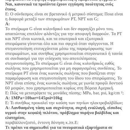
Ναι, κανονικά τα προϊόντα έχουν εγγύηση ποιότητας ενός
έτους.
Ε: Ο σύνδεσμος είναι σε βρετανικό ή μετρικό σύστημα; Ποια είναι
η διαφορά μεταξύ των σπειρωμάτων PT, NPT και G;
Α:
Το σπείρωμα G είναι κυλινδρικό και δεν σφραγίζει μόνο του,
απαιτώντας επιπλέον φλάντζες για την αποφυγή διαρροών. Τα PT
και NPT είναι κωνικά, και τα εσωτερικά και εξωτερικά
σπειρώματα γίνονται όλο και πιο σφιχτά όταν σφίγγονται. Η
στεγανοποίηση επιτυγχάνεται μέσω της παραμόρφωσης των
σπειρωμάτων, και συνήθως χρησιμοποιείται στεγανωτικό ή ταινία
σε συνδυασμό για την ενίσχυση του αποτελέσματος
στεγανοποίησης.
Το σπείρωμα G είναι ένας κυλινδρικός ευθύς
σωλήνας που χρησιμοποιείται για μη σφραγισμένες συνδέσεις. Το
σπείρωμα PT είναι ένας κωνικός σωλήνας που βασίζεται στην
παραμόρφωση και στεγανοποίηση του ίδιου του σπειρώματος. Το
NPT είναι επίσης ένας κωνικός σωλήνας με γωνία προφίλ δοντιού
60 μοιρών, που χρησιμοποιείται κυρίως στη Βόρεια Αμερική.
Ε: Πώς να μετατρέψετε τις μονάδες πίεσης: MPa, bar, psi, kg/cm ²;
Α: 1MPa=10bar≈145psi≈10kg
Ε: Τι συνήθως προκαλεί την καύση των πηνίων ηλεκτροβαλβίδων;
Α: Λανθασμένη τάση και συχνότητα, συχνή εναλλαγή, είσοδος
υγρού στην κεφαλή πιλότου, πρόβλημα πυρήνα βαλβίδας και
ελατηρίου,
περιβάλλον
ζεστό, έντονη δόνηση κ.λπ.
Ε:
Τι πρέπει να σημειωθεί για τα πνευματικά εξαρτήματα σε