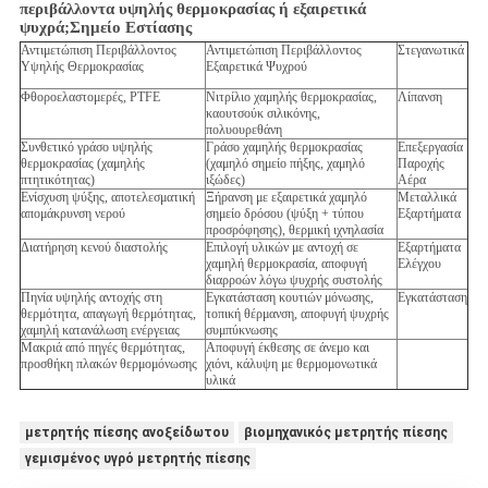
περιβάλλοντα υψηλής θερμοκρασίας ή εξαιρετικά
ψυχρά;
Σημείο Εστίασης
Αντιμετώπιση Περιβάλλοντος
Αντιμετώπιση Περιβάλλοντος
Στεγανωτικά
Υψηλής Θερμοκρασίας
Εξαιρετικά Ψυχρού
Φθοροελαστομερές, PTFE
Νιτρίλιο χαμηλής θερμοκρασίας,
Λίπανση
καουτσούκ σιλικόνης,
πολυουρεθάνη
Συνθετικό γράσο υψηλής
Γράσο χαμηλής θερμοκρασίας
Επεξεργασία
θερμοκρασίας (χαμηλής
(χαμηλό σημείο πήξης, χαμηλό
Παροχής
πτητικότητας)
ιξώδες)
Αέρα
Ενίσχυση ψύξης, αποτελεσματική
Ξήρανση με εξαιρετικά χαμηλό
Μεταλλικά
απομάκρυνση νερού
σημείο δρόσου (ψύξη + τύπου
Εξαρτήματα
προσρόφησης), θερμική ιχνηλασία
Διατήρηση κενού διαστολής
Επιλογή υλικών με αντοχή σε
Εξαρτήματα
χαμηλή θερμοκρασία, αποφυγή
Ελέγχου
διαρροών λόγω ψυχρής συστολής
Πηνία υψηλής αντοχής στη
Εγκατάσταση κουτιών μόνωσης,
Εγκατάσταση
θερμότητα, απαγωγή θερμότητας,
τοπική θέρμανση, αποφυγή ψυχρής
χαμηλή κατανάλωση ενέργειας
συμπύκνωσης
Μακριά από πηγές θερμότητας,
Αποφυγή έκθεσης σε άνεμο και
προσθήκη πλακών θερμομόνωσης
χιόνι, κάλυψη με θερμομονωτικά
υλικά
μετρητής πίεσης ανοξείδωτου
βιομηχανικός μετρητής πίεσης
γεμισμένος υγρό μετρητής πίεσης