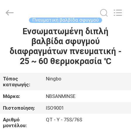
Sanmin
Import
And
Export
Co.,Ltd..
Πνευματική βαλβίδα σφυγμού
All
Rights
Ενσωματωμένη διπλή
ΣΠΊΤΙ
Reserved.
βαλβίδα σφυγμού
ΠΡΟΪΌΝΤΑ
διαφραγμάτων πνευματική -
25 ~ 60 θερμοκρασία ℃
ΠΕΡΊΠΟΥ
ΕΜΕΊΣ
Τόπος
Ningbo
καταγωγής:
ΓΎΡΟΣ
Μάρκα:
NBSANMINSE
ΕΡΓΟΣΤΑΣΊΩΝ
Πιστοποίηση:
ISO9001
Αριθμό
QT - Υ - 75S/76S
ΠΟΙΟΤΙΚΌΣ
μοντέλου: