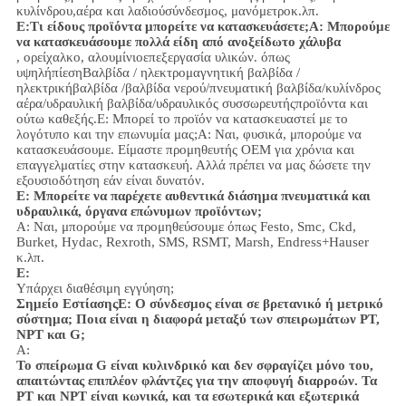
κυλίνδρου,
αέρα και λαδιού
σύνδεσμος
, μανόμετρο
κ.λπ.
Ε:
Τι είδους προϊόντα μπορείτε να κατασκευάσετε;
Α: Μπορούμε
να κατασκευάσουμε πολλά είδη από ανοξείδωτο χάλυβα
, ορείχαλκο, αλουμίνιο
επεξεργασία υλικών.
όπως
υψηλή
πίεση
Βαλβίδα / ηλεκτρομαγνητική βαλβίδα /
ηλεκτρικήβαλβίδα /
βαλβίδα νερού/
πνευματική βαλβίδα
/
κυλίνδρος
αέρα
/υδραυλική βαλβίδα/υδραυλικός συσσωρευτής
προϊόντα και
ούτω καθεξής.
Ε: Μπορεί το προϊόν να κατασκευαστεί με το
λογότυπο και την επωνυμία μας;
Α: Ναι, φυσικά, μπορούμε να
κατασκευάσουμε. Είμαστε προμηθευτής OEM για χρόνια και
επαγγελματίες στην κατασκευή. Αλλά πρέπει να μας δώσετε την
εξουσιοδότηση εάν είναι δυνατόν.
Ε: Μπορείτε να παρέχετε αυθεντικά διάσημα πνευματικά και
υδραυλικά, όργανα επώνυμων προϊόντων;
Α: Ναι, μπορούμε να προμηθεύσουμε όπως Festo, Smc, Ckd,
Burket, Hydac, Rexroth, SMS, RSMT, Marsh, Endress+Hauser
κ.λπ.
Ε:
Υπάρχει διαθέσιμη εγγύηση;
Σημείο Εστίασης
Ε: Ο σύνδεσμος είναι σε βρετανικό ή μετρικό
σύστημα; Ποια είναι η διαφορά μεταξύ των σπειρωμάτων PT,
NPT και G;
Α:
Το σπείρωμα G είναι κυλινδρικό και δεν σφραγίζει μόνο του,
απαιτώντας επιπλέον φλάντζες για την αποφυγή διαρροών. Τα
PT και NPT είναι κωνικά, και τα εσωτερικά και εξωτερικά