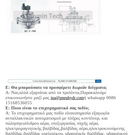
Ε: Θα μπορούσατε να προσφέρετε δωρεάν δείγματα;
Α: Ναι,
αλλά εξαρτάται από τα προϊόντα,
Παρακαλούμε
επικοινωνήστε μαζί μας
ή whatsapp 0086
ina@pneuhydr.com
15168536055
Ε: Ποιο είναι το επιχειρηματικό σας πεδίο;
Α: Το επιχειρηματικό μας πεδίο είναι
υπηρεσία εξαγωγέα
ανταλλακτικών αυτοματισμού με πλήρες κοντέινερ, και
πώληση
κυλίνδρου αέρα, επεξεργασίας πηγής αέρα,
ηλεκτρομαγνητικής βαλβίδας,
βαλβίδας αέρα,
ηλεκτροκινούμενης
βαλβίδας,
βαλβίδας ορείχαλκου, υδραυλικής βαλβίδας, υδραυλικού