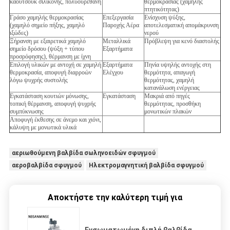
καουτσούκ σιλικόνης, πολυουρεθάνη
θερμοκρασίας (χαμηλής
πτητικότητας)
Γράσο χαμηλής θερμοκρασίας
Επεξεργασία
Ενίσχυση ψύξης,
(χαμηλό σημείο πήξης, χαμηλό
Παροχής Αέρα
αποτελεσματική απομάκρυνση
ιξώδες)
νερού
Ξήρανση με εξαιρετικά χαμηλό
Μεταλλικά
Πρόβλεψη για κενό διαστολής
σημείο δρόσου (ψύξη + τύπου
Εξαρτήματα
προσρόφησης), θέρμανση με ίχνη
Επιλογή υλικών με αντοχή σε χαμηλή
Εξαρτήματα
Πηνία υψηλής αντοχής στη
θερμοκρασία, αποφυγή διαρροών
Ελέγχου
θερμότητα, απαγωγή
λόγω ψυχρής συστολής
θερμότητας, χαμηλή
κατανάλωση ενέργειας
Εγκατάσταση κουτιών μόνωσης,
Εγκατάσταση
Μακριά από πηγές
τοπική θέρμανση, αποφυγή ψυχρής
θερμότητας, προσθήκη
συμπύκνωσης
μονωτικών πλακών
Αποφυγή έκθεσης σε άνεμο και χιόνι,
κάλυψη με μονωτικά υλικά
αεριωθούμενη βαλβίδα σωληνοειδών σφυγμού
αεροβαλβίδα σφυγμού
Ηλεκτρομαγνητική βαλβίδα σφυγμού
Αποκτήστε την καλύτερη τιμή για
Ενσωματωμένη διπλή βαλβίδα