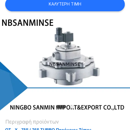
ΚΑΛΎΤΕΡΗ ΤΙΜΉ
SITEMAP
ΠΟΛΙΤΙΚΉ
ΑΠΟΡΡΉΤΟΥ
Περιγραφή προϊόντων
QT - Y - 75S / 76S TURBO Παρόμοιος Τύπος