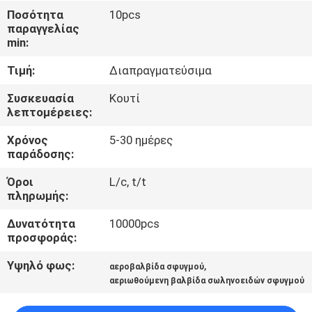
ΈΛΕΓΧΟΣ
Ποσότητα
10pcs
παραγγελίας
min:
ΜΑΣ
Τιμή:
Διαπραγματεύσιμα
ΕΛΆΤΕ
ΣΕ
Συσκευασία
Κουτί
λεπτομέρειες:
ΕΠΑΦΉ
Χρόνος
5-30 ημέρες
ΜΕ
παράδοσης:
Όροι
L/c, t/t
ΕΙΔΉΣΕΙΣ
πληρωμής:
Δυνατότητα
10000pcs
ΖΗΤΉΣΤΕ
προσφοράς:
ΈΝΑ
Υψηλό φως:
,
αεροβαλβίδα σφυγμού
ΑΠΌΣΠΑΣΜΑ
αεριωθούμενη βαλβίδα σωληνοειδών σφυγμού