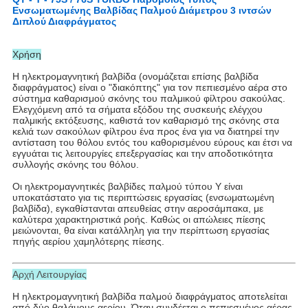
Ενσωματωμένης Βαλβίδας Παλμού Διάμετρου 3 ιντσών
Διπλού Διαφράγματος
Χρήση
Η ηλεκτρομαγνητική βαλβίδα (ονομάζεται επίσης βαλβίδα
διαφράγματος) είναι ο "διακόπτης" για τον πεπιεσμένο αέρα στο
σύστημα καθαρισμού σκόνης του παλμικού φίλτρου σακούλας.
Ελεγχόμενη από τα σήματα εξόδου της συσκευής ελέγχου
παλμικής εκτόξευσης, καθιστά τον καθαρισμό της σκόνης στα
κελιά των σακούλων φίλτρου ένα προς ένα για να διατηρεί την
αντίσταση του θόλου εντός του καθορισμένου εύρους και έτσι να
εγγυάται τις λειτουργίες επεξεργασίας και την αποδοτικότητα
συλλογής σκόνης του θόλου.
Οι ηλεκτρομαγνητικές βαλβίδες παλμού τύπου Υ είναι
υποκατάστατο για τις περιπτώσεις εργασίας (ενσωματωμένη
βαλβίδα), εγκαθίστανται απευθείας στην αεροσάμπακα, με
καλύτερα χαρακτηριστικά ροής. Καθώς οι απώλειες πίεσης
μειώνονται, θα είναι κατάλληλη για την περίπτωση εργασίας
πηγής αερίου χαμηλότερης πίεσης.
Αρχή Λειτουργίας
Η ηλεκτρομαγνητική βαλβίδα παλμού διαφράγματος αποτελείται
από δύο θαλάμους αερίου. Όταν συνδέεται ο πεπιεσμένος αέρας,