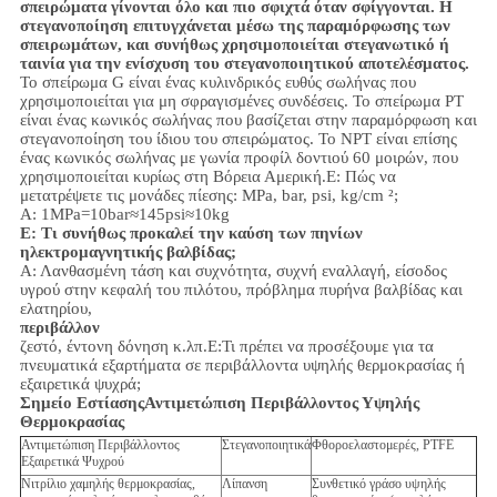
σπειρώματα γίνονται όλο και πιο σφιχτά όταν σφίγγονται. Η
στεγανοποίηση επιτυγχάνεται μέσω της παραμόρφωσης των
σπειρωμάτων, και συνήθως χρησιμοποιείται στεγανωτικό ή
ταινία για την ενίσχυση του στεγανοποιητικού αποτελέσματος.
Το σπείρωμα G είναι ένας κυλινδρικός ευθύς σωλήνας που
χρησιμοποιείται για μη σφραγισμένες συνδέσεις. Το σπείρωμα PT
είναι ένας κωνικός σωλήνας που βασίζεται στην παραμόρφωση και
στεγανοποίηση του ίδιου του σπειρώματος. Το NPT είναι επίσης
ένας κωνικός σωλήνας με γωνία προφίλ δοντιού 60 μοιρών, που
χρησιμοποιείται κυρίως στη Βόρεια Αμερική.
Ε: Πώς να
μετατρέψετε τις μονάδες πίεσης: MPa, bar, psi, kg/cm ²;
Α: 1MPa=10bar≈145psi≈10kg
Ε: Τι συνήθως προκαλεί την καύση των πηνίων
ηλεκτρομαγνητικής βαλβίδας;
Α: Λανθασμένη τάση και συχνότητα, συχνή εναλλαγή, είσοδος
υγρού στην κεφαλή του πιλότου, πρόβλημα πυρήνα βαλβίδας και
ελατηρίου,
περιβάλλον
ζεστό, έντονη δόνηση κ.λπ.
Ε:
Τι πρέπει να προσέξουμε για τα
πνευματικά εξαρτήματα σε περιβάλλοντα υψηλής θερμοκρασίας ή
εξαιρετικά ψυχρά;
Σημείο Εστίασης
Αντιμετώπιση Περιβάλλοντος Υψηλής
Θερμοκρασίας
Αντιμετώπιση Περιβάλλοντος
Στεγανοποιητικά
Φθοροελαστομερές, PTFE
Εξαιρετικά Ψυχρού
Νιτρίλιο χαμηλής θερμοκρασίας,
Λίπανση
Συνθετικό γράσο υψηλής