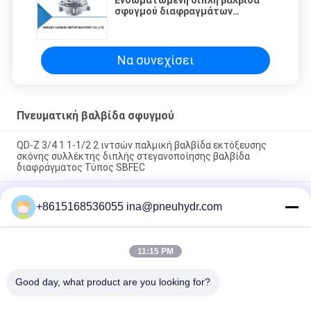
σφυγμού διαφραγμάτων
πνευματική - 25 ~ 60
θερμοκρασία ℃
Να συνεχίσει
Πνευματική βαλβίδα σφυγμού
QD-Z 3/4 1 1-1/2 2 ιντσών παλμική βαλβίδα εκτόξευσης
σκόνης συλλέκτης διπλής στεγανοποίησης βαλβίδα
διαφράγματος Τύπος SBFEC
Αεριωθούμενος τύπος βαλβίδων SBFEC σφυγμού βαλβίδων
+8615168536055 ina@pneuhydr.com
διαφραγμάτων qd-Υ NBSANMINSE για το σύστημα g1-1/2 G2
g2-1/2 G3 G4 συλλεκτών σκόνης τσαντών
MCY - 64, 20L τοποθετημένη τοίχος τύπων σφυγμού
11:15 PM
αεριωθούμενη βαλβίδων ελεγκτών PCB ικανότητα εργασίας
ελεγκτών ισχυρή αποσυμφορητική
Good day, what product are you looking for?
Λαϊκή κατηγορία
Όλα