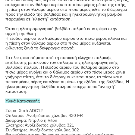
εισέρχεται στον θάλαμο αερίου στο πίσω μέρος μέσω της οπής,
η πίεση στον θάλαμο αερίου στο πίσω μέρος ωθεί το διάφραγμα
προς την έξοδο της βαλβίδας και η ηλεκτρομαγνητική βαλβίδα
παραμένει σε "κλειστή" κατάσταση.
Όταν η ηλεκτρομαγνητική βαλβίδα παλμού επιστρέφει στην
αρχική της θέση.
Η έξοδος αερίου του θαλάμου αερίου στο πίσω μέρος κλείνει και
η πίεση στον θάλαμο αερίου στο πίσω μέρος αυξάνεται,
ωθώντας ξανά το διάφραγμα σφιχτά.
Τα ηλεκτρικά σήματα από τη συσκευή ελέγχου παλμικής
εκτόξευσης μετακινούν τον οπλισμό της ηλεκτρομαγνητικής
βαλβίδας παλμού. Η έξοδος αερίου του θαλάμου αερίου στο
πίσω μέρος ανοίγει και ο θάλαμος αερίου στο πίσω μέρος χάνει
γρήγορα πίεση, έτσι το διάφραγμα κινείται προς τα πίσω και ο
πεπιεσμένος αέρας εκτοξεύεται μέσω της εξόδου της βαλβίδας. Η
ηλεκτρομαγνητική βαλβίδα παλμού εισέρχεται σε "ανοιχτή"
κατάσταση.
Υλικά Κατασκευής
Σώμα: Χυτό ADC12
Οπλισμός: Ανοξείδωτος χάλυβας 430 FR
Διάφραγμα: Νιτρίλιο ή Viton
Ελατήριο: Ανοξείδωτος χάλυβας 321
Συνδετήρες: Ανοξείδωτος χάλυβας 302
Θα επιλέγονται και θα χρησιμοποιούνται καλής ποιότητας