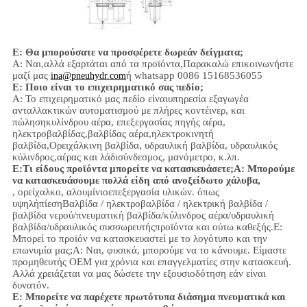
Ε: Θα μπορούσατε να προσφέρετε δωρεάν δείγματα;
Α: Ναι,
αλλά εξαρτάται από τα προϊόντα,
Παρακαλώ επικοινωνήστε
μαζί μας
ή whatsapp 0086 15168536055
ina@pneuhydr.com
Ε: Ποιο είναι το επιχειρηματικό σας πεδίο;
Α: Το επιχειρηματικό μας πεδίο είναι
υπηρεσία εξαγωγέα
ανταλλακτικών αυτοματισμού με πλήρες κοντέινερ, και
πώληση
κυλίνδρου αέρα, επεξεργασίας πηγής αέρα,
ηλεκτροβαλβίδας,
βαλβίδας αέρα,
ηλεκτροκινητή
βαλβίδα,
Ορειχάλκινη βαλβίδα, υδραυλική βαλβίδα, υδραυλικός
κύλινδρος,
αέρας και λάδι
σύνδεσμος
, μανόμετρο
, κ.λπ.
Ε:
Τι είδους προϊόντα μπορείτε να κατασκευάσετε;
Α: Μπορούμε
να κατασκευάσουμε πολλά είδη από ανοξείδωτο χάλυβα,
, ορείχαλκο, αλουμίνιο
επεξεργασία υλικών.
όπως
υψηλή
πίεση
Βαλβίδα / ηλεκτροβαλβίδα / ηλεκτρική βαλβίδα /
βαλβίδα νερού/
πνευματική βαλβίδα
/
κύλινδρος αέρα
/υδραυλική
βαλβίδα/υδραυλικός συσσωρευτής
προϊόντα και ούτω καθεξής.
Ε:
Μπορεί το προϊόν να κατασκευαστεί με το λογότυπο και την
επωνυμία μας;
Α: Ναι, φυσικά, μπορούμε να το κάνουμε. Είμαστε
προμηθευτής OEM για χρόνια και επαγγελματίες στην κατασκευή.
Αλλά χρειάζεται να μας δώσετε την εξουσιοδότηση εάν είναι
δυνατόν.
Ε: Μπορείτε να παρέχετε πρωτότυπα διάσημα πνευματικά και