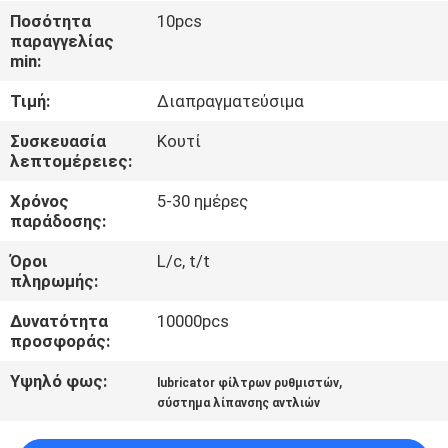
ΈΛΕΓΧΟΣ
Ποσότητα
10pcs
παραγγελίας
min:
ΜΑΣ
Τιμή:
Διαπραγματεύσιμα
ΕΛΆΤΕ
ΣΕ
Συσκευασία
Κουτί
λεπτομέρειες:
ΕΠΑΦΉ
Χρόνος
5-30 ημέρες
ΜΕ
παράδοσης:
Όροι
L/c, t/t
ΕΙΔΉΣΕΙΣ
πληρωμής:
Δυνατότητα
10000pcs
ΖΗΤΉΣΤΕ
προσφοράς:
ΈΝΑ
Υψηλό φως:
,
lubricator φίλτρων ρυθμιστών
ΑΠΌΣΠΑΣΜΑ
σύστημα λίπανσης αντλιών