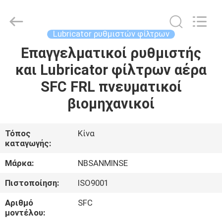
Sanmin
Import
And
Export
Co.,Ltd..
Lubricator ρυθμιστών φίλτρων
All
Rights
Επαγγελματικοί ρυθμιστής
ΣΠΊΤΙ
Reserved.
και Lubricator φίλτρων αέρα
ΠΡΟΪΌΝΤΑ
SFC FRL πνευματικοί
βιομηχανικοί
ΠΕΡΊΠΟΥ
ΕΜΕΊΣ
Τόπος
Κίνα
καταγωγής:
ΓΎΡΟΣ
Μάρκα:
NBSANMINSE
ΕΡΓΟΣΤΑΣΊΩΝ
Πιστοποίηση:
ISO9001
Αριθμό
SFC
ΠΟΙΟΤΙΚΌΣ
μοντέλου: