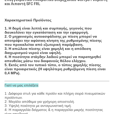
και Λιπαντή SFC FRL
Χαρακτηριστικό Προϊόντος
1. Η δομή είναι λεπτή και συμπαγής, γεγονός που
διευκολύνει την εγκατάσταση και την εφαρμογή.
2. Ο μηχανισμός αυτοασφάλισης με πίεση μπορεί να
αποτρέψει την αφύσικη κίνηση της ρυθμισμένης πίεσης
που προκαλείται από εξωτερική παρέμβαση.
3. Η απώλεια πίεσης είναι χαμηλή και η απόδοση
διαχωρισμού νερού είναι υψηλή.
4. Η ποσότητα στάγδην λαδιού μπορεί να παρατηρηθεί
απευθείας μέσω του διαφανούς θόλου ελέγχου.
5. Εκτός από τον τυπικό τύπο, ο τύπος χαμηλής πίεσης
είναι προαιρετικός (Η υψηλότερη ρυθμιζόμενη πίεση είναι
0,4 MPa).
Γιατί να μας επιλέξετε
1: Διάφορα στυλ για κάθε προϊόν και πλήρη σειρά πνευματικών
προϊόντων.
2: Μεγάλο απόθεμα για γρήγορη αποστολή.
3: Υψηλή ποιότητα με ανταγωνιστική τιμή.
4: Η παραγγελία δείγματος & η παραγγελία μικρής ποσότητας
είναι αποδεκτή.