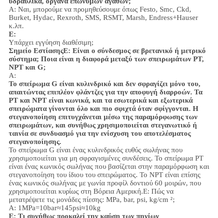
υδραυλικά, όργανα επώνυμων αγαθών;
Α: Ναι, μπορούμε να προμηθεύσουμε όπως Festo, Smc, Ckd,
Burket, Hydac, Rexroth, SMS, RSMT, Marsh, Endress+Hauser
κ.λπ.
Ε:
Υπάρχει εγγύηση διαθέσιμη;
Σημείο Εστίασης
Ε: Είναι ο σύνδεσμος σε βρετανικό ή μετρικό
σύστημα; Ποια είναι η διαφορά μεταξύ των σπειρωμάτων PT,
NPT και G;
Α:
Το σπείρωμα G είναι κυλινδρικό και δεν σφραγίζει μόνο του,
απαιτώντας επιπλέον φλάντζες για την αποφυγή διαρροών. Τα
PT και NPT είναι κωνικά, και τα εσωτερικά και εξωτερικά
σπειρώματα γίνονται όλο και πιο σφιχτά όταν σφίγγονται. Η
στεγανοποίηση επιτυγχάνεται μέσω της παραμόρφωσης των
σπειρωμάτων, και συνήθως χρησιμοποιείται στεγανωτικό ή
ταινία σε συνδυασμό για την ενίσχυση του αποτελέσματος
στεγανοποίησης.
Το σπείρωμα G είναι ένας κυλινδρικός ευθύς σωλήνας που
χρησιμοποιείται για μη σφραγισμένες συνδέσεις. Το σπείρωμα PT
είναι ένας κωνικός σωλήνας που βασίζεται στην παραμόρφωση και
στεγανοποίηση του ίδιου του σπειρώματος. Το NPT είναι επίσης
ένας κωνικός σωλήνας με γωνία προφίλ δοντιού 60 μοιρών, που
χρησιμοποιείται κυρίως στη Βόρεια Αμερική.
Ε: Πώς να
μετατρέψετε τις μονάδες πίεσης: MPa, bar, psi, kg/cm ²;
Α: 1MPa=10bar≈145psi≈10kg
Ε: Τι συνήθως προκαλεί την καύση των πηνίων