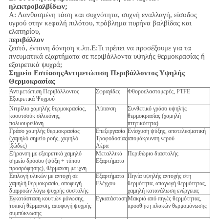
ηλεκτροβαλβίδων;
Α: Λανθασμένη τάση και συχνότητα, συχνή εναλλαγή, είσοδος
υγρού στην κεφαλή πιλότου, πρόβλημα πυρήνα βαλβίδας και
ελατηρίου,
περιβάλλον
ζεστό, έντονη δόνηση κ.λπ.
Ε:
Τι πρέπει να προσέξουμε για τα
πνευματικά εξαρτήματα σε περιβάλλοντα υψηλής θερμοκρασίας ή
εξαιρετικά ψυχρά;
Σημείο Εστίασης
Αντιμετώπιση Περιβάλλοντος Υψηλής
Θερμοκρασίας
Αντιμετώπιση Περιβάλλοντος
Σφραγίδες
Φθοροελαστομερές, PTFE
Εξαιρετικά Ψυχρού
Νιτρίλιο χαμηλής θερμοκρασίας,
Λίπανση
Συνθετικό γράσο υψηλής
καουτσούκ σιλικόνης,
θερμοκρασίας (χαμηλή
πολυουρεθάνη
πτητικότητα)
Γράσο χαμηλής θερμοκρασίας
Επεξεργασία
Ενίσχυση ψύξης, αποτελεσματική
(χαμηλό σημείο ροής, χαμηλό
Τροφοδοσίας
απομάκρυνση νερού
ιξώδες)
Αέρα
Ξήρανση με εξαιρετικά χαμηλό
Μεταλλικά
Περιθώριο διαστολής
σημείο δρόσου (ψύξη + τύπου
Εξαρτήματα
προσρόφησης), θέρμανση με ίχνη
Επιλογή υλικών με αντοχή σε
Εξαρτήματα
Πηνία υψηλής αντοχής στη
χαμηλή θερμοκρασία, αποφυγή
Ελέγχου
θερμότητα, απαγωγή θερμότητας,
διαρροών λόγω ψυχρής συστολής
χαμηλή κατανάλωση ενέργειας
Εγκατάσταση κουτιών μόνωσης,
Εγκατάσταση
Μακριά από πηγές θερμότητας,
τοπική θέρμανση, αποφυγή ψυχρής
προσθήκη πλακών θερμομόνωσης
συμπύκνωσης