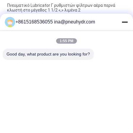
Πνευματικό Lubricator Γ ρυθμιστών φίλτρων αέρα περνά
κλωστή στο μέγεθος 1 1/2 «,» λιμένα 2
+8615168536055 ina@pneuhydr.com
SZLFG πίεσης υψηλή αξιοπιστία διανομέων δεικτών
ποσοτική
Λαδώνοντας αντλία 4 εναλλασσόμενο ρεύμα 380 βολτ 50 Hz
1:55 PM
λιπών NBSANMINSE SDR5-34Z MPA με τη βαλβίδα
υπερχείλισης για το σύστημα λίπανσης
Good day, what product are you looking for?
Λαϊκή κατηγορία
Όλα
Πνευματικοί 
Πνευματική 
Ηλεκτρομαγνητική 
Βαλβίδα Σφυγμού
Βαλβίδα
Πνευματική 
Πνευματικός 
Βαλβίδα 
Δονητής Αέρα
Καθισμάτων Γωνίας
Βαλβίδα 
Lubricator 
Σωληνοειδών 
Ρυθμιστών Φίλτρων
Ορείχαλκου