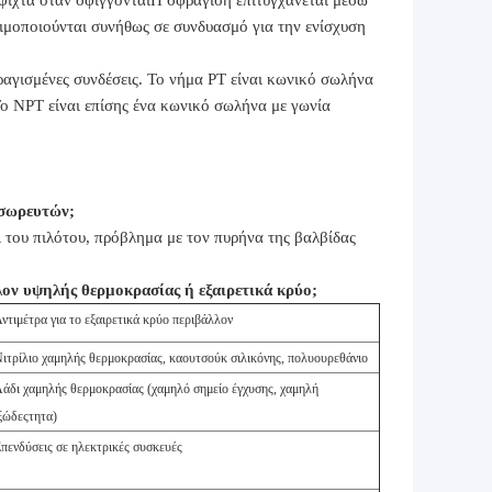
σφιχτά όταν σφίγγονταιΗ σφράγιση επιτυγχάνεται μέσω
ιμοποιούνται συνήθως σε συνδυασμό για την ενίσχυση
ραγισμένες συνδέσεις. Το νήμα PT είναι κωνικό σωλήνα
Το NPT είναι επίσης ένα κωνικό σωλήνα με γωνία
σσωρευτών;
ι του πιλότου, πρόβλημα με τον πυρήνα της βαλβίδας
λον υψηλής θερμοκρασίας ή εξαιρετικά κρύο;
ντιμέτρα για το εξαιρετικά κρύο περιβάλλον
ιτρίλιο χαμηλής θερμοκρασίας, καουτσούκ σιλικόνης, πολυουρεθάνιο
άδι χαμηλής θερμοκρασίας (χαμηλό σημείο έγχυσης, χαμηλή
ξώδεςτητα)
πενδύσεις σε ηλεκτρικές συσκευές