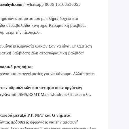
ή whatsapp 0086 15168536055
pneuhydr.com
ημάτων αυτοματισμού με πλήρες δοχείο και
ίδα αέρα,
βαλβίδα κινητήρα,
Κεραμιδική βαλβίδα,
ση
, μετρητής πίεσης
κλπ.
ουμίνιο
επεξεργασία υλικών.
Σαν να είναι ψηλά.
πίεση
ματική βαλβίδα
/
φιάλη αέρα
/υδραυλική βαλβίδα/
μπορικό μας σήμα;
όνια και επαγγελματίες για να κάνουμε. Αλλά πρέπει
ς των υδραυλικών και πνευματικών οργάνων;
ac,Rexroth,SMS,RSMT,Marsh,Endress+Hauser κλπ.
διαφορά μεταξύ PT, NPT και G νήματα;
τώντας πρόσθετες σφραγίδες για την αποφυγή