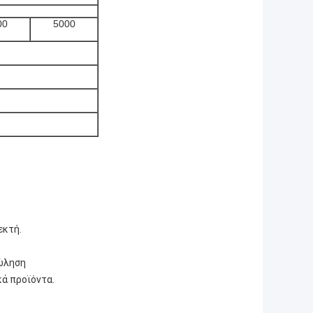
00
5000
εκτή.
πώληση
κά προϊόντα.