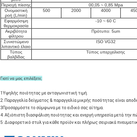
Περιοχή πίεσης
00,05 ~ 0,85 Mpa
Ονομαστική
500
2000
4000
45
ροή (L/min)
Εφαρμόσιμη
-10 ~ 60 C
θερμοκρασία
Ακριβότητα
Πρότυπο: 5um
φίλτρου
Συνιστώμενο
ISO VG32
λιπαντικό έλαιο
Τύπος
Τύπος υπερχείλισης
βαλβίδας
Γιατί να μας επιλέξετε;
1Υψηλής ποιότητας με ανταγωνιστική τιμή.
2: Παραγγελία δείγματος & παραγγελία μικρής ποσότητας είναι αποδ
3Προσαρμόστε το σύμφωνα με το ειδικό σας αίτημα.
4: Αξιόπιστη διασφάλιση ποιότητας και ενεργή υπηρεσία μετά την 
5: Διαφορετικό στυλ για κάθε προϊόν και πλήρως σειριακά πνευματι