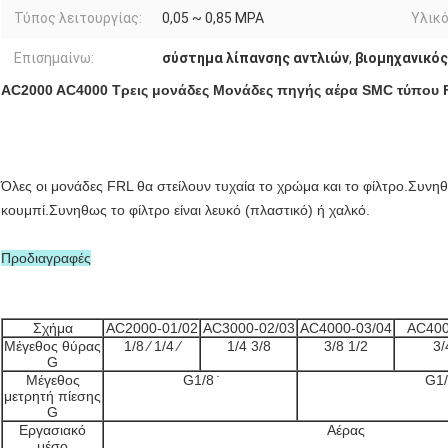
Τύπος λειτουργίας:
0,05 ~ 0,85 MPA
Υλικό
Επισημαίνω:
σύστημα λίπανσης αντλιών
,
βιομηχανικός
AC2000 AC4000 Τρεις μονάδες Μονάδες πηγής αέρα SMC τύπου 
Όλες οι μονάδες FRL θα στείλουν τυχαία το χρώμα και το φίλτρο.Συνη
κουμπί.Συνηθως το φίλτρο είναι λευκό (πλαστικό) ή χαλκό.
Προδιαγραφές
Σχήμα
AC2000-01/02
AC3000-02/03
AC4000-03/04
AC400
Μέγεθος θύρας
1/8 ⁄ 1/4 ⁄
1/4 3/8
3/8 1/2
3/
G
Μέγεθος
G1/8 ̇
G1/
μετρητή πίεσης
G
Εργασιακό
Αέρας
μέσο