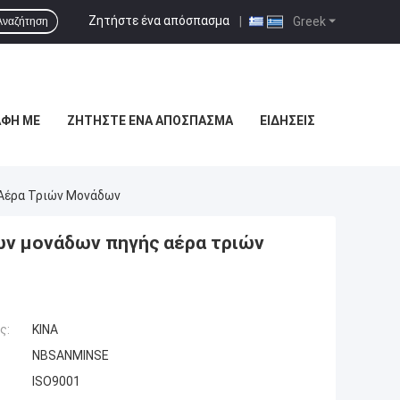
Ζητήστε ένα απόσπασμα
|
Greek
Αναζήτηση
ΑΦΉ ΜΕ
ΖΗΤΉΣΤΕ ΈΝΑ ΑΠΌΣΠΑΣΜΑ
ΕΙΔΉΣΕΙΣ
Αέρα Τριών Μονάδων
ν μονάδων πηγής αέρα τριών
ς:
ΚΙΝΑ
NBSANMINSE
ISO9001