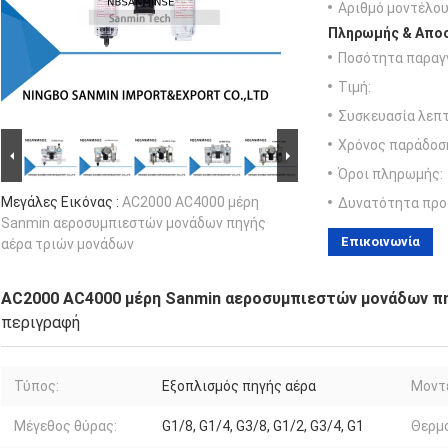
Αριθμό μοντέλου
Πληρωμής & Αποσ
Ποσότητα παραγγ
Τιμή:
Συσκευασία λεπτ
Χρόνος παράδοσ
Όροι πληρωμής:
Μεγάλες Εικόνας :
AC2000 AC4000 μέρη
Δυνατότητα προ
Sanmin αεροσυμπιεστών μονάδων πηγής
Επικοινωνία
αέρα τριών μονάδων
AC2000 AC4000 μέρη Sanmin αεροσυμπιεστών μονάδων πη
περιγραφή
Τύπος:
Εξοπλισμός πηγής αέρα
Μοντ
Μέγεθος θύρας:
G1/8, G1/4, G3/8, G1/2, G3/4, G1
Θερμ