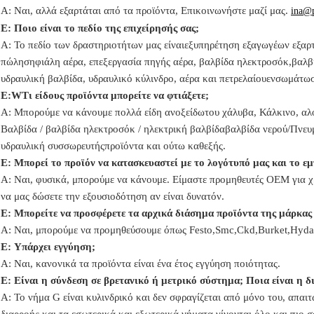
Α: Ναι,
αλλά εξαρτάται από τα προϊόντα,
Επικοινωνήστε μαζί μας.
ina@
Ε: Ποιο είναι το πεδίο της επιχείρησής σας;
Α: Το πεδίο των δραστηριοτήτων μας είναι
εξυπηρέτηση εξαγωγέων εξαρτ
πώληση
φιάλη αέρα, επεξεργασία πηγής αέρα, βαλβίδα ηλεκτροσόκ,
βαλβ
υδραυλική βαλβίδα, υδραυλικό κύλινδρο,
αέρα και πετρελαίου
ενσωμάτω
Ε:
W
Τι είδους προϊόντα μπορείτε να φτιάξετε;
Α: Μπορούμε να κάνουμε πολλά είδη ανοξείδωτου χάλυβα
,
Κάλκινο, αλ
Βαλβίδα / βαλβίδα ηλεκτροσόκ / ηλεκτρική βαλβίδα
βαλβίδα νερού/
Πνευ
υδραυλική συσσωρευτής
προϊόντα και ούτω καθεξής.
Ε: Μπορεί το προϊόν να κατασκευαστεί με το λογότυπό μας και το ε
Α: Ναι, φυσικά, μπορούμε να κάνουμε. Είμαστε προμηθευτές OEM για χρ
να μας δώσετε την εξουσιοδότηση αν είναι δυνατόν.
Ε: Μπορείτε να προσφέρετε τα αρχικά διάσημα προϊόντα της μάρκα
Α: Ναι, μπορούμε να προμηθεύσουμε όπως Festo,Smc,Ckd,Burket,Hyd
Ε:
Υπάρχει εγγύηση;
Α: Ναι, κανονικά τα προϊόντα είναι ένα έτος εγγύηση ποιότητας.
Ε: Είναι η σύνδεση σε βρετανικό ή μετρικό σύστημα; Ποια είναι η 
Α:
Το νήμα G είναι κυλινδρικό και δεν σφραγίζεται από μόνο του, απαι