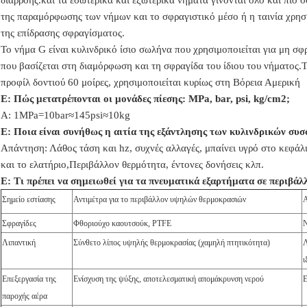
διαρροής.και τα εσωτερικά και εξωτερικά νήματα γίνονται όλο και πιο 
της παραμόρφωσης των νήμων και το σφραγιστικό μέσο ή η ταινία χρησ
της επίδρασης σφραγίσματος.
Το νήμα G είναι κυλινδρικό ίσιο σωλήνα που χρησιμοποιείται για μη σφ
που βασίζεται στη διαμόρφωση και τη σφραγίδα του ίδιου του νήματος.
προφίλ δοντιού 60 μοίρες, χρησιμοποιείται κυρίως στη Βόρεια Αμερική
Ε: Πώς μετατρέπονται οι μονάδες πίεσης: MPa, bar, psi, kg/cm2;
Α: 1MPa=10bar≈145psi≈10kg
Ε: Ποια είναι συνήθως η αιτία της εξάντλησης των κυλινδρικών συ
Απάντηση: Λάθος τάση και hz, συχνές αλλαγές, μπαίνει υγρό στο κεφάλ
και το ελατήριο,
Περιβάλλον
θερμότητα, έντονες δονήσεις κλπ.
Ε:
Τι πρέπει να σημειωθεί για τα πνευματικά εξαρτήματα σε περιβάλ
Σημείο εστίασης
Αντιμέτρα για το περιβάλλον υψηλών θερμοκρασιών
Α
Σφραγίδες
Φθοριούχο καουτσούκ, PTFE
Ν
Λιπαντική
Σύνθετο λίπος υψηλής θερμοκρασίας (χαμηλή πτητικότητα)
Λ
ι
Επεξεργασία της
Ενίσχυση της ψύξης, αποτελεσματική απομάκρυνση νερού
Ε
παροχής αέρα