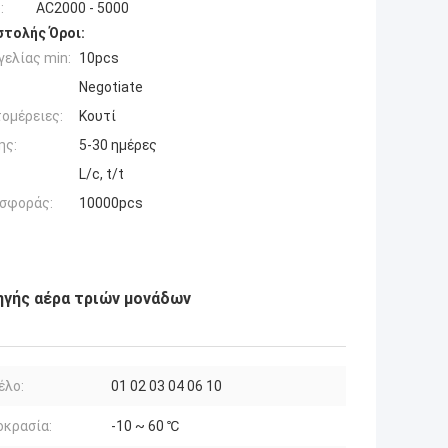
:
AC2000 - 5000
τολής Όροι:
ελίας min:
10pcs
Negotiate
ομέρειες:
Κουτί
ης:
5-30 ημέρες
L/c, t/t
σφοράς:
10000pcs
γής αέρα τριών μονάδων
έλο:
01 02 03 04 06 10
οκρασία:
-10 ~ 60 ℃