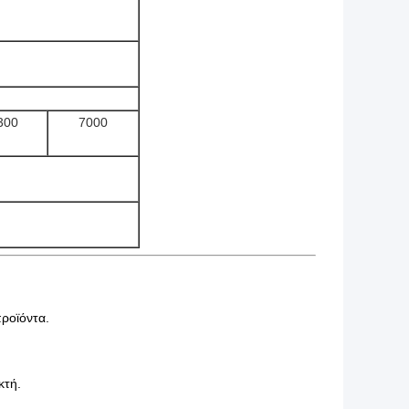
300
7000
προϊόντα.
κτή.