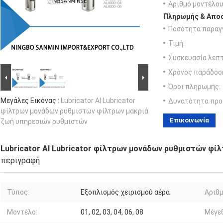
Αριθμό μοντέλου
Πληρωμής & Αποσ
Ποσότητα παραγγ
Τιμή:
Συσκευασία λεπτ
Χρόνος παράδοσ
Όροι πληρωμής:
Μεγάλες Εικόνας :
Lubricator Al Lubricator
Δυνατότητα προ
φίλτρων μονάδων ρυθμιστών φίλτρων μακριά
Επικοινωνία
ζωή υπηρεσιών ρυθμιστών
Lubricator Al Lubricator φίλτρων μονάδων ρυθμιστών φί
περιγραφή
Τύπος:
Εξοπλισμός χειρισμού αέρα
Αριθμ
Μοντέλο:
01, 02, 03, 04, 06, 08
Μέγεθ