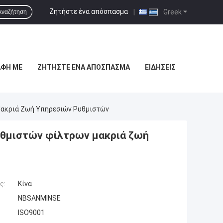
Ζητήστε ένα απόσπασμα
|
Greek
Αναζήτηση
ΑΦΉ ΜΕ
ΖΗΤΉΣΤΕ ΈΝΑ ΑΠΌΣΠΑΣΜΑ
ΕΙΔΉΣΕΙΣ
 Μακριά Ζωή Υπηρεσιών Ρυθμιστών
ρυθμιστών φίλτρων μακριά ζωή
ς:
Κίνα
NBSANMINSE
ISO9001