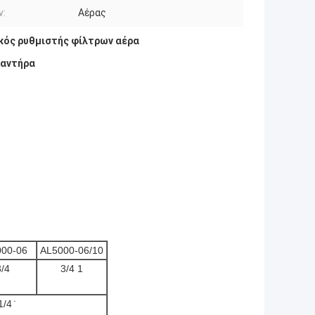
ν:
Αέρας
κός ρυθμιστής φίλτρων αέρα
παντήρα
00-06
AL5000-06/10
3/4
3/4 1
/4 ̇