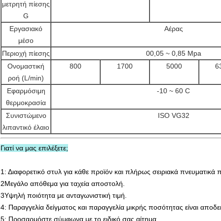
μετρητή πίεσης
G
Εργασιακό
Αέρας
μέσο
Περιοχή πίεσης
00,05 ~ 0,85 Mpa
Ονομαστική
800
1700
5000
6
ροή (L/min)
Εφαρμόσιμη
-10 ~ 60 C
θερμοκρασία
Συνιστώμενο
ISO VG32
λιπαντικό έλαιο
Γιατί να μας επιλέξετε;
1: Διαφορετικό στυλ για κάθε προϊόν και πλήρως σειριακά πνευματικά 
2Μεγάλο απόθεμα για ταχεία αποστολή.
3Υψηλή ποιότητα με ανταγωνιστική τιμή.
4: Παραγγελία δείγματος και παραγγελία μικρής ποσότητας είναι αποδε
5: Προσαρμόστε σύμφωνα με το ειδικό σας αίτημα.