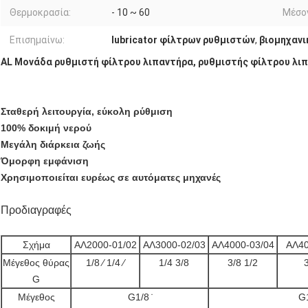
Θερμοκρασία:
- 10 ~ 60
Μέσο
Επισημαίνω:
lubricator φίλτρων ρυθμιστών
,
βιομηχανι
AL Μονάδα ρυθμιστή φίλτρου λιπαντήρα, ρυθμιστής φίλτρου λι
Σταθερή λειτουργία, εύκολη ρύθμιση
100% δοκιμή νερού
Μεγάλη διάρκεια ζωής
Όμορφη εμφάνιση
Χρησιμοποιείται ευρέως σε αυτόματες μηχανές
Προδιαγραφές
Σχήμα
ΑΛ2000-01/02
ΑΛ3000-02/03
ΑΛ4000-03/04
ΑΛ40
Μέγεθος θύρας
1/8 ⁄ 1/4 ⁄
1/4 3/8
3/8 1/2
G
Μέγεθος
G1/8 ̇
G1