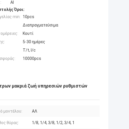
:
Al
τολής Όροι:
ελίας min:
10pcs
Διαπραγματεύσιμα
ομέρειες:
Κουτί
ης:
5-30 ημέρες
T/t, l/c
σφοράς:
10000pcs
λτρων μακριά ζωή υπηρεσιών ρυθμιστών
ό μοντέλου:
ΑΛ
ος θύρας:
1/8, 1/4, 3/8, 1/2, 3/4, 1