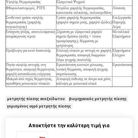
Υψηλής Θερμοκρασίας
Εξαιρετικά Ψυχρού
Φθοροελαστομερές, PTFE
Νιτρίλιο χαμηλής θερμοκρασίας,
Λίπανση
καουτσούκ σιλικόνης, πολυουρεθάνη
Συνθετικό γράσο υψηλής
Γράσο χαμηλής θερμοκρασίας
Επεξεργασία
θερμοκρασίας (χαμηλής
(χαμηλό σημείο ροής, χαμηλό ιξώδες)
Παροχής
πτητικότητας)
Αέρα
Ενίσχυση ψύξης, αποτελεσματική
Ξήρανση με εξαιρετικά χαμηλό
Μεταλλικά
απομάκρυνση νερού
σημείο δρόσου (ψύξη + τύπου
Εξαρτήματα
προσρόφησης), θέρμανση με
ιχνηλάτηση
Πρόβλεψη για κενό διαστολής
Επιλογή υλικών με αντοχή σε χαμηλή
Εξαρτήματα
θερμοκρασία, αποφυγή διαρροών
Ελέγχου
λόγω ψυχρής συστολής
Πηνία υψηλής αντοχής στη
Εγκατάσταση κουτιών μόνωσης,
Εγκατάσταση
θερμότητα, απαγωγή θερμότητας,
τοπική θέρμανση, αποφυγή ψυχρής
χαμηλή κατανάλωση ενέργειας
συμπύκνωσης
Μακριά από πηγές θερμότητας,
Αποφυγή έκθεσης σε άνεμο και χιόνι,
προσθήκη μονωτικών πλακών
κάλυψη με μονωτικά υλικά
μετρητής πίεσης ανοξείδωτου
βιομηχανικός μετρητής πίεσης
γεμισμένος υγρό μετρητής πίεσης
Αποκτήστε την καλύτερη τιμή για