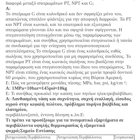
διαφορά μεταξύ σπειρωμάτων PT, NPT και G;
Α:
Το σπείρωμα G είναι κυλινδρικό και δεν σφραγίζει μόνο του,
απαιτώντας επιπλέον φλάντζες για την αποφυγή διαρροών. Τα PT
και NPT είναι κωνικά, και τα εσωτερικά και εξωτερικά
σπειρώματα γίνονται όλο και πιο σφιχτά όταν σφίγγονται. Η
στεγανοποίηση επιτυγχάνεται μέσω της παραμόρφωσης των
σπειρωμάτων, και συνήθως χρησιμοποιείται στεγανωτικό ή ταινία
σε συνδυασμό για την ενίσχυση του στεγανοποιητικού
αποτελέσματος.
Το σπείρωμα G είναι ένας κυλινδρικός ευθύς
σωλήνας που χρησιμοποιείται για μη σφραγισμένες συνδέσεις. Το
σπείρωμα PT είναι ένας κωνικός σωλήνας που βασίζεται στην
παραμόρφωση και στεγανοποίηση του ίδιου του σπειρώματος. Το
NPT είναι επίσης ένας κωνικός σωλήνας με γωνία προφίλ δοντιού
60 μοιρών, που χρησιμοποιείται κυρίως στη Βόρεια Αμερική.
Ε: Πώς να μετατρέψετε μονάδες πίεσης: MPa, bar, psi, kg/cm ²;
Α: 1MPa=10bar≈145psi≈10kg
Ε: Τι συνήθως προκαλεί την καύση των πηνίων ηλεκτροβαλβίδων;
Α: Λανθασμένη τάση και συχνότητα, συχνή εναλλαγή, είσοδος
υγρού στην κεφαλή πιλότου, πρόβλημα πυρήνα βαλβίδας και
ελατηρίου,
περιβάλλον
ζεστό, έντονη δόνηση κ.λπ.
Ε:
Τι πρέπει να προσέξουμε για τα πνευματικά εξαρτήματα σε
περιβάλλοντα υψηλής θερμοκρασίας ή εξαιρετικά
ψυχρά;
Σημείο Εστίασης
Αντιμετώπιση Περιβάλλοντος
Αντιμετώπιση Περιβάλλοντος
Στεγανωτικά