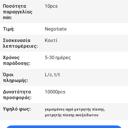
ΈΛΕΓΧΟΣ
Ποσότητα
10pcs
παραγγελίας
min:
ΜΑΣ
Τιμή:
Negotiate
ΕΛΆΤΕ
ΣΕ
Συσκευασία
Κουτί
λεπτομέρειες:
ΕΠΑΦΉ
Χρόνος
5-30 ημέρες
ΜΕ
παράδοσης:
Όροι
L/c, t/t
ΕΙΔΉΣΕΙΣ
πληρωμής:
Δυνατότητα
10000pcs
ΖΗΤΉΣΤΕ
προσφοράς:
ΈΝΑ
Υψηλό φως:
,
γεμισμένος υγρό μετρητής πίεσης
ΑΠΌΣΠΑΣΜΑ
μετρητής πίεσης ανοξείδωτου