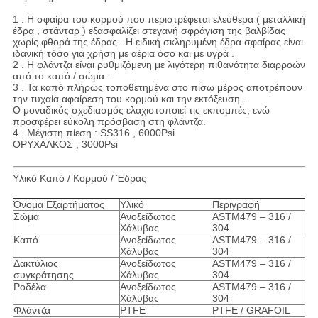
1 . Η σφαίρα του κορμού που περιστρέφεται ελεύθερα ( μεταλλική
έδρα , στάνταρ ) εξασφαλίζει στεγανή σφράγιση της βαλβίδας
χωρίς φθορά της έδρας . Η ειδική σκληρυμένη έδρα σφαίρας είναι
ιδανική τόσο για χρήση με αέρια όσο και με υγρά .
2 . Η φλάντζα είναι ρυθμιζόμενη με λιγότερη πιθανότητα διαρροών
από το καπό / σώμα .
3 . Τα καπό πλήρως τοποθετημένα στο πίσω μέρος αποτρέπουν
την τυχαία αφαίρεση του κορμού και την εκτόξευση .
Ο μοναδικός σχεδιασμός ελαχιστοποιεί τις εκπομπές, ενώ
προσφέρει εύκολη πρόσβαση στη φλάντζα.
4 . Μέγιστη πίεση : SS316 , 6000Psi
ΟΡΥΧΑΛΚΟΣ , 3000Psi
Υλικό Καπό / Κορμού / Έδρας
Όνομα Εξαρτήματος
Υλικό
Περιγραφή
Σώμα
Ανοξείδωτος
ASTM479 – 316 /
Χάλυβας
304
Καπό
Ανοξείδωτος
ASTM479 – 316 /
Χάλυβας
304
Δακτύλιος
Ανοξείδωτος
ASTM479 – 316 /
συγκράτησης
Χάλυβας
304
Ροδέλα
Ανοξείδωτος
ASTM479 – 316 /
Χάλυβας
304
Φλάντζα
PTFE
PTFE / GRAFOIL