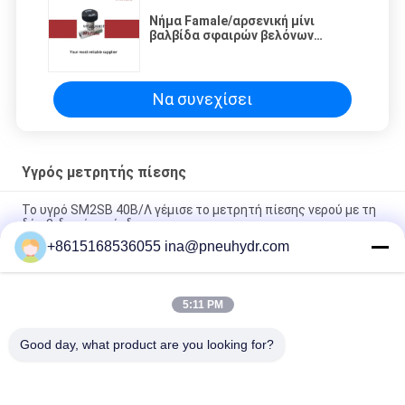
Νήμα Famale/αρσενική μίνι
βαλβίδα σφαιρών βελόνων
υδραυλική με το σώμα
ανοξείδωτου
Να συνεχίσει
Υγρός μετρητής πίεσης
Το υγρό SM2SB 40B/Λ γέμισε το μετρητή πίεσης νερού με τη
δύο βιδωμένη σύνδεση
+8615168536055 ina@pneuhydr.com
SM1SP ενός κομματιού μετρητής πίεσης σύνδεσης υγρός με
την πτυχωμένη περίπτωση
5:11 PM
63B / Λ γεμισμένη συγκόλληση λέιζερ μετρητών πίεσης
καυσίμων 2,5 ίντσας υγρό με το πιστοποιητικό CE
Good day, what product are you looking for?
Λαϊκή κατηγορία
Όλα