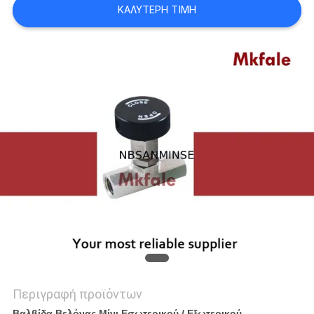
ΚΑΛΎΤΕΡΗ ΤΙΜΉ
SITEMAP
ΠΟΛΙΤΙΚΉ
ΑΠΟΡΡΉΤΟΥ
Περιγραφή προϊόντων
Βαλβίδα Βελόνας Μίνι Εσωτερικού / Εξωτερικού