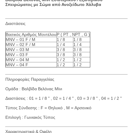
Σπειρώματος με Σώμα από Ανοξείδωτο Χάλυβα
Διαστάσεις
Βασικός Αριθμός Μοντέλου
P ( PT , NPT , G )
MNV – 01 F / M
1 / 8
1 / 8
MNV – 02 F / M
1 / 4
1 / 4
MNV – 03 M
3 / 8
3 / 8
MNV – 03 F
3 / 8
3 / 8
MNV – 04 M
1 / 2
1 / 2
MNV – 04 F
1 / 2
1 / 2
Πληροφορίες Παραγγελίας
Ομάδα : Βαλβίδα Βελόνας Μίνι
Διαστάσεις : 01 = 1 / 8 " , 02 = 1 / 4 " , 03 = 3 / 8 " , 04 = 1 / 2 "
Τύπος Σύνδεσης : F = Θηλυκό , M = Αρσενικό
Επιλογή : Γωνιακός Τύπος
Χαρακτηριστικά & Οφέλη