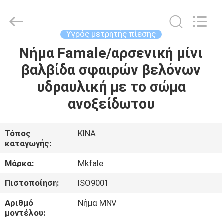
Sanmin
Import
And
Export
Co.,Ltd..
Υγρός μετρητής πίεσης
All
Rights
Νήμα Famale/αρσενική μίνι
ΣΠΊΤΙ
Reserved.
βαλβίδα σφαιρών βελόνων
ΠΡΟΪΌΝΤΑ
υδραυλική με το σώμα
ανοξείδωτου
ΠΕΡΊΠΟΥ
ΕΜΕΊΣ
Τόπος
ΚΙΝΑ
καταγωγής:
ΓΎΡΟΣ
Μάρκα:
Mkfale
ΕΡΓΟΣΤΑΣΊΩΝ
Πιστοποίηση:
ISO9001
Αριθμό
Νήμα MNV
ΠΟΙΟΤΙΚΌΣ
μοντέλου: