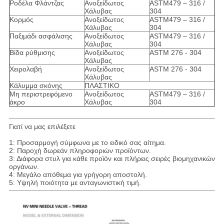
Ροδέλα Φλάντζας
Ανοξείδωτος
ASTM479 – 316 /
Χάλυβας
304
Κορμός
Ανοξείδωτος
ASTM479 – 316 /
Χάλυβας
304
Παξιμάδι ασφάλισης
Ανοξείδωτος
ASTM479 – 316 /
Χάλυβας
304
Βίδα ρύθμισης
Ανοξείδωτος
ASTM 276 - 304
Χάλυβας
Χειρολαβή
Ανοξείδωτος
ASTM 276 - 304
Χάλυβας
Κάλυμμα σκόνης
ΠΛΑΣΤΙΚΟ
Μη περιστρεφόμενο
Ανοξείδωτος
ASTM479 – 316 /
άκρο
Χάλυβας
304
Γιατί να μας επιλέξετε
1: Προσαρμογή σύμφωνα με το ειδικό σας αίτημα.
2: Παροχή δωρεάν πληροφοριών προϊόντων.
3: Διάφορα στυλ για κάθε προϊόν και πλήρεις σειρές βιομηχανικών
οργάνων.
4: Μεγάλο απόθεμα για γρήγορη αποστολή.
5: Υψηλή ποιότητα με ανταγωνιστική τιμή.