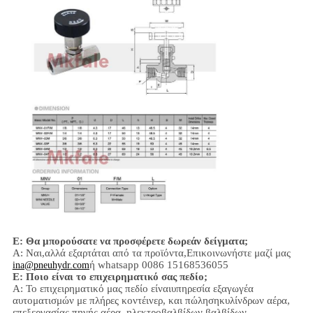
Ε: Θα μπορούσατε να προσφέρετε δωρεάν δείγματα;
Α: Ναι,
αλλά εξαρτάται από τα προϊόντα,
Επικοινωνήστε μαζί μας
ή whatsapp 0086 15168536055
ina@pneuhydr.com
Ε: Ποιο είναι το επιχειρηματικό σας πεδίο;
Α: Το επιχειρηματικό μας πεδίο είναι
υπηρεσία εξαγωγέα
αυτοματισμών με πλήρες κοντέινερ, και πώληση
κυλίνδρων αέρα,
επεξεργασίας πηγής αέρα, ηλεκτροβαλβίδων,
βαλβίδων