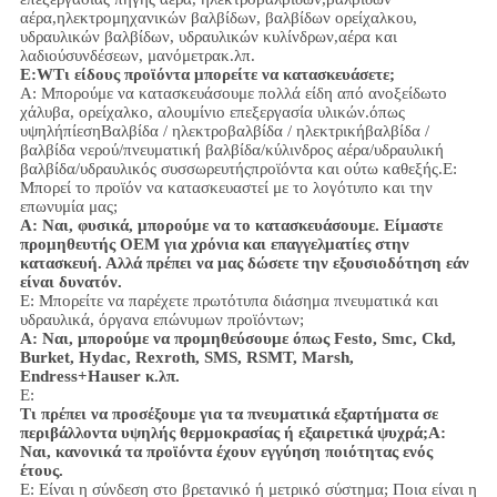
αέρα,
ηλεκτρομηχανικών βαλβίδων,
βαλβίδων ορείχαλκου,
υδραυλικών βαλβίδων, υδραυλικών κυλίνδρων,
αέρα και
λαδιού
συνδέσεων
, μανόμετρα
κ.λπ.
Ε:
W
Τι είδους προϊόντα μπορείτε να κατασκευάσετε;
Α: Μπορούμε να κατασκευάσουμε πολλά είδη από ανοξείδωτο
χάλυβα
, ορείχαλκο, αλουμίνιο
επεξεργασία υλικών.
όπως
υψηλή
πίεση
Βαλβίδα / ηλεκτροβαλβίδα / ηλεκτρικήβαλβίδα /
βαλβίδα νερού/
πνευματική βαλβίδα
/
κύλινδρος αέρα
/υδραυλική
βαλβίδα/υδραυλικός συσσωρευτής
προϊόντα και ούτω καθεξής.
Ε:
Μπορεί το προϊόν να κατασκευαστεί με το λογότυπο και την
επωνυμία μας;
Α: Ναι, φυσικά, μπορούμε να το κατασκευάσουμε. Είμαστε
προμηθευτής OEM για χρόνια και επαγγελματίες στην
κατασκευή. Αλλά πρέπει να μας δώσετε την εξουσιοδότηση εάν
είναι δυνατόν.
Ε: Μπορείτε να παρέχετε πρωτότυπα διάσημα πνευματικά και
υδραυλικά, όργανα επώνυμων προϊόντων;
Α: Ναι, μπορούμε να προμηθεύσουμε όπως Festo, Smc, Ckd,
Burket, Hydac, Rexroth, SMS, RSMT, Marsh,
Endress+Hauser κ.λπ.
Ε:
Τι πρέπει να προσέξουμε για τα πνευματικά εξαρτήματα σε
περιβάλλοντα υψηλής θερμοκρασίας ή εξαιρετικά ψυχρά;
Α:
Ναι, κανονικά τα προϊόντα έχουν εγγύηση ποιότητας ενός
έτους.
Ε: Είναι η σύνδεση στο βρετανικό ή μετρικό σύστημα; Ποια είναι η