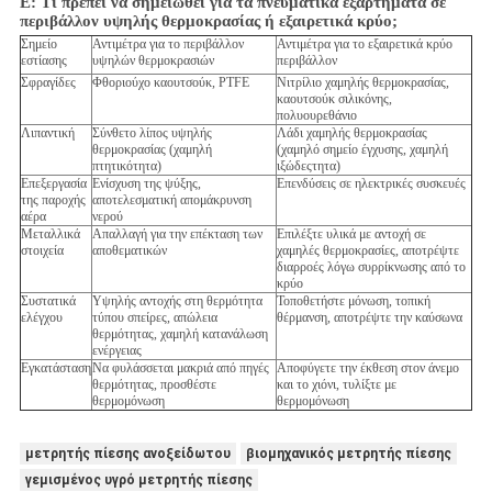
Ε:
Τι πρέπει να σημειωθεί για τα πνευματικά εξαρτήματα σε
περιβάλλον υψηλής θερμοκρασίας ή εξαιρετικά κρύο;
Σημείο
Αντιμέτρα για το περιβάλλον
Αντιμέτρα για το εξαιρετικά κρύο
εστίασης
υψηλών θερμοκρασιών
περιβάλλον
Σφραγίδες
Φθοριούχο καουτσούκ, PTFE
Νιτρίλιο χαμηλής θερμοκρασίας,
καουτσούκ σιλικόνης,
πολυουρεθάνιο
Λιπαντική
Σύνθετο λίπος υψηλής
Λάδι χαμηλής θερμοκρασίας
θερμοκρασίας (χαμηλή
(χαμηλό σημείο έγχυσης, χαμηλή
πτητικότητα)
ιξώδεςτητα)
Επεξεργασία
Ενίσχυση της ψύξης,
Επενδύσεις σε ηλεκτρικές συσκευές
της παροχής
αποτελεσματική απομάκρυνση
αέρα
νερού
Μεταλλικά
Απαλλαγή για την επέκταση των
Επιλέξτε υλικά με αντοχή σε
στοιχεία
αποθεματικών
χαμηλές θερμοκρασίες, αποτρέψτε
διαρροές λόγω συρρίκνωσης από το
κρύο
Συστατικά
Υψηλής αντοχής στη θερμότητα
Τοποθετήστε μόνωση, τοπική
ελέγχου
τύπου σπείρες, απώλεια
θέρμανση, αποτρέψτε την καύσωνα
θερμότητας, χαμηλή κατανάλωση
ενέργειας
Εγκατάσταση
Να φυλάσσεται μακριά από πηγές
Αποφύγετε την έκθεση στον άνεμο
θερμότητας, προσθέστε
και το χιόνι, τυλίξτε με
θερμομόνωση
θερμομόνωση
μετρητής πίεσης ανοξείδωτου
βιομηχανικός μετρητής πίεσης
γεμισμένος υγρό μετρητής πίεσης