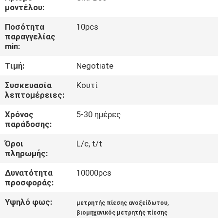
ΈΛΕΓΧΟΣ
μοντέλου:
Ποσότητα
10pcs
ΜΑΣ
παραγγελίας
min:
ΕΛΆΤΕ
Τιμή:
Negotiate
ΣΕ
ΕΠΑΦΉ
Συσκευασία
Κουτί
λεπτομέρειες:
ΜΕ
Χρόνος
5-30 ημέρες
παράδοσης:
ΕΙΔΉΣΕΙΣ
Όροι
L/c, t/t
πληρωμής:
ΖΗΤΉΣΤΕ
Δυνατότητα
10000pcs
ΈΝΑ
προσφοράς:
ΑΠΌΣΠΑΣΜΑ
Υψηλό φως:
,
μετρητής πίεσης ανοξείδωτου
βιομηχανικός μετρητής πίεσης