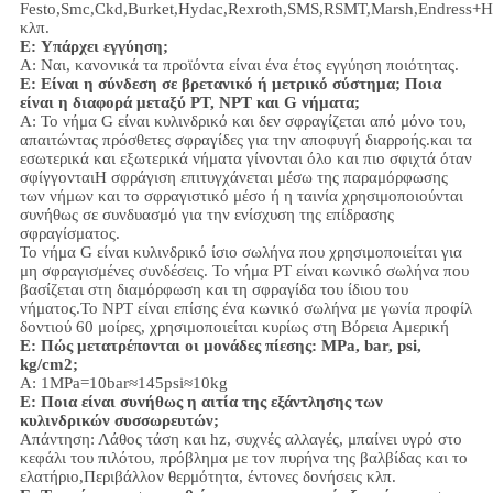
Festo,Smc,Ckd,Burket,Hydac,Rexroth,SMS,RSMT,Marsh,Endress+H
κλπ.
Ε:
Υπάρχει εγγύηση;
Α: Ναι, κανονικά τα προϊόντα είναι ένα έτος εγγύηση ποιότητας.
Ε: Είναι η σύνδεση σε βρετανικό ή μετρικό σύστημα; Ποια
είναι η διαφορά μεταξύ PT, NPT και G νήματα;
Α:
Το νήμα G είναι κυλινδρικό και δεν σφραγίζεται από μόνο του,
απαιτώντας πρόσθετες σφραγίδες για την αποφυγή διαρροής.και τα
εσωτερικά και εξωτερικά νήματα γίνονται όλο και πιο σφιχτά όταν
σφίγγονταιΗ σφράγιση επιτυγχάνεται μέσω της παραμόρφωσης
των νήμων και το σφραγιστικό μέσο ή η ταινία χρησιμοποιούνται
συνήθως σε συνδυασμό για την ενίσχυση της επίδρασης
σφραγίσματος.
Το νήμα G είναι κυλινδρικό ίσιο σωλήνα που χρησιμοποιείται για
μη σφραγισμένες συνδέσεις. Το νήμα PT είναι κωνικό σωλήνα που
βασίζεται στη διαμόρφωση και τη σφραγίδα του ίδιου του
νήματος.Το NPT είναι επίσης ένα κωνικό σωλήνα με γωνία προφίλ
δοντιού 60 μοίρες, χρησιμοποιείται κυρίως στη Βόρεια Αμερική
Ε: Πώς μετατρέπονται οι μονάδες πίεσης: MPa, bar, psi,
kg/cm2;
Α: 1MPa=10bar≈145psi≈10kg
Ε: Ποια είναι συνήθως η αιτία της εξάντλησης των
κυλινδρικών συσσωρευτών;
Απάντηση: Λάθος τάση και hz, συχνές αλλαγές, μπαίνει υγρό στο
κεφάλι του πιλότου, πρόβλημα με τον πυρήνα της βαλβίδας και το
ελατήριο,
Περιβάλλον
θερμότητα, έντονες δονήσεις κλπ.