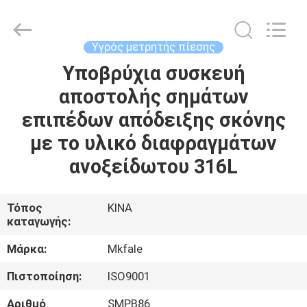
Sanmin
Import
And
Export
Co.,Ltd..
Υγρός μετρητής πίεσης
All
Rights
Υποβρύχια συσκευή
ΣΠΊΤΙ
Reserved.
αποστολής σημάτων
ΠΡΟΪΌΝΤΑ
επιπέδων απόδειξης σκόνης
με το υλικό διαφραγμάτων
ΠΕΡΊΠΟΥ
ανοξείδωτου 316L
ΕΜΕΊΣ
Τόπος
ΚΙΝΑ
καταγωγής:
ΓΎΡΟΣ
ΕΡΓΟΣΤΑΣΊΩΝ
Μάρκα:
Mkfale
Πιστοποίηση:
ISO9001
ΠΟΙΟΤΙΚΌΣ
Αριθμό
SMPB86