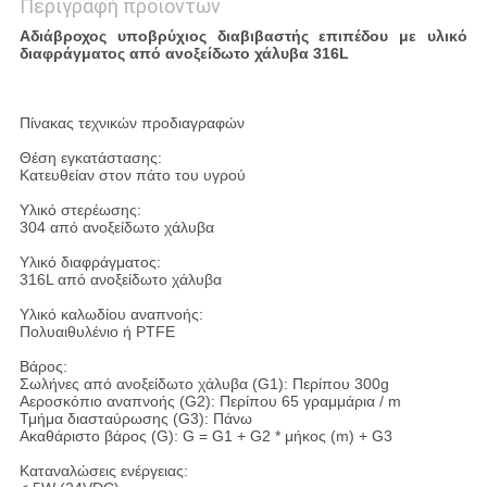
Περιγραφή προϊόντων
Αδιάβροχος υποβρύχιος διαβιβαστής επιπέδου με υλικό
διαφράγματος από ανοξείδωτο χάλυβα 316L
Πίνακας τεχνικών προδιαγραφών
Θέση εγκατάστασης:
Κατευθείαν στον πάτο του υγρού
Υλικό στερέωσης:
304 από ανοξείδωτο χάλυβα
Υλικό διαφράγματος:
316L από ανοξείδωτο χάλυβα
Υλικό καλωδίου αναπνοής:
Πολυαιθυλένιο ή PTFE
Βάρος:
Σωλήνες από ανοξείδωτο χάλυβα (G1): Περίπου 300g
Αεροσκόπιο αναπνοής (G2): Περίπου 65 γραμμάρια / m
Τμήμα διασταύρωσης (G3): Πάνω
Ακαθάριστο βάρος (G): G = G1 + G2 * μήκος (m) + G3
Καταναλώσεις ενέργειας: