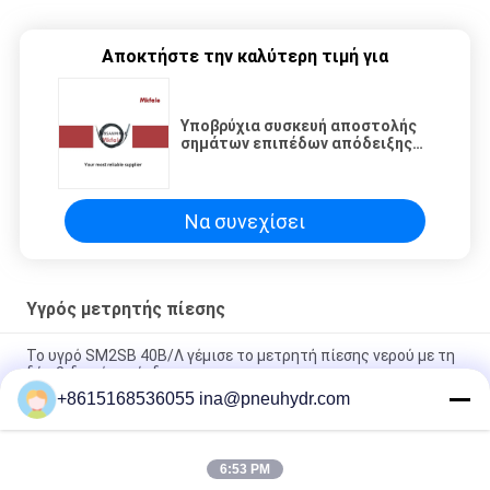
Αποκτήστε την καλύτερη τιμή για
Υποβρύχια συσκευή αποστολής
σημάτων επιπέδων απόδειξης
σκόνης με το υλικό
διαφραγμάτων ανοξείδωτου
316L
Να συνεχίσει
Υγρός μετρητής πίεσης
Το υγρό SM2SB 40B/Λ γέμισε το μετρητή πίεσης νερού με τη
δύο βιδωμένη σύνδεση
+8615168536055 ina@pneuhydr.com
SM1SP ενός κομματιού μετρητής πίεσης σύνδεσης υγρός με
την πτυχωμένη περίπτωση
6:53 PM
63B / Λ γεμισμένη συγκόλληση λέιζερ μετρητών πίεσης