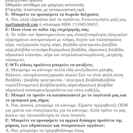
βιομηχανικά όργανα.
5Μεγάλο απόθεμα για γρήγορη αποστολή.
6Υψηλής ποιότητας με ανταγωνιστική τιμή.
Ε: Μπορείτε να προσφέρετε τα δωρεάν δείγματα;
Α: Ναι,
αλλά εξαρτάται από τα προϊόντα,
Επικοινωνήστε μαζί μας.
ή whatsapp 0086 15168536055
ina@pneuhydr.com
Ε: Ποιο είναι το πεδίο της επιχείρησής σας;
Α: Το πεδίο των δραστηριοτήτων μας είναι
εξυπηρέτηση εξαγωγέων
εξαρτημάτων αυτοματισμού με πλήρες δοχείο και πώληση
φιάλη
αέρα, επεξεργασία πηγής αέρα, βαλβίδα ηλεκτροσόκ,
βαλβίδα
αέρα,
βαλβίδα κινητήρα,
Κεραμιδική βαλβίδα, υδραυλική βαλβίδα,
υδραυλικό κύλινδρο,
αέρα και πετρελαίου
ενσωμάτωση
, μετρητής
πίεσης
κλπ.
Ε:
W
Τι είδους προϊόντα μπορείτε να φτιάξετε;
Α: Μπορούμε να κάνουμε πολλά είδη ανοξείδωτου χάλυβα
,
Κάλκινο, αλουμίνιο
επεξεργασία υλικών.
Σαν να είναι ψηλά.
πίεση
Βαλβίδα / βαλβίδα ηλεκτροσόκ / ηλεκτρική βαλβίδα
βαλβίδα
νερού/
Πνευματική βαλβίδα
/
φιάλη αέρα
/υδραυλική βαλβίδα/
υδραυλική συσσωρευτής
προϊόντα και ούτω καθεξής.
Ε: Μπορεί το προϊόν να κατασκευαστεί με το λογότυπό μας και
το εμπορικό μας σήμα;
Α: Ναι, φυσικά, μπορούμε να κάνουμε. Είμαστε προμηθευτές OEM
για χρόνια και επαγγελματίες για να κάνουμε. Αλλά πρέπει να μας
δώσετε την εξουσιοδότηση αν είναι δυνατόν.
Ε: Μπορείτε να προσφέρετε τα αρχικά διάσημα προϊόντα της
μάρκας των υδραυλικών και πνευματικών οργάνων;
Α: Ναι, μπορούμε να προμηθεύσουμε όπως