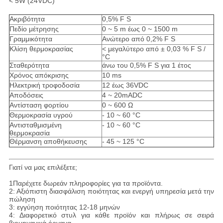
< 5W (24VDC)
Ακριβότητα
0,5% F S
Πεδίο μέτρησης
0 ~ 5 m έως 0 ~ 1500 m
Γραμμικότητα
Ανώτερο από 0,2% F S
Κλίση θερμοκρασίας
< μεγαλύτερο από ± 0,03 % F S /
°C
Σταθερότητα
άνω του 0,5% F S για 1 έτος
Χρόνος απόκρισης
10 ms
Ηλεκτρική τροφοδοσία
12 έως 36VDC
Αποδόσεις
4 ~ 20mADC
Αντίσταση φορτίου
0 ~ 600 Ω
Θερμοκρασία υγρού
- 10 ~ 60 °C
Αντισταθμισμένη
- 10 ~ 60 °C
θερμοκρασία
Θέρμανση αποθήκευσης
- 45 ~ 125 °C
Γιατί να μας επιλέξετε;
1Παρέχετε δωρεάν πληροφορίες για τα προϊόντα.
2: Αξιόπιστη διασφάλιση ποιότητας και ενεργή υπηρεσία μετά την
πώληση
3: εγγύηση ποιότητας 12-18 μηνών
4: Διαφορετικό στυλ για κάθε προϊόν και πλήρως σε σειρά