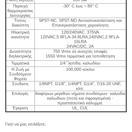
Περιοχή
-30° C έως ~ 80° C
θερμοκρασίας
λειτουργίας
Τύπος
SPST-NC, SPST-NO Αυτοαποκατάσταση και
διακόπτη
Επανεγκατάσταση χειροκίνητη
Ηλεκτρική
120/240VAC, 375VA
ικανότητα
120VAC,5.8FLA-34.8LRA;240VAC,2.9FLA-
15LRA
24VAC/DC, 2A
Δυνατότητα
750 Vrms σε ανοιχτές επαφές
διηλεκτρικής
1550 Vrms τερματικά για τοποθέτηση
Τερματικά
1/4 ̊ λεπίδα, καλωδίου
Η Ζωή με
100,000 κύκλοι
Συνδεόμενο
Φορτίο
Σύνδεση
1/8NPT, G1/8", 1/4NPT, G1/4", 7/16-20 UNF,
κλπ.
Επιλογές
διαφόρων μεγεθών νήματα συνδέσμων· καλώδια
καλωδίων (ποτά και σφραγισμένα) ·
προστατευτικό κάλυμμα.
Έγκριση
UL, CUL
Γιατί να μας επιλέξετε;