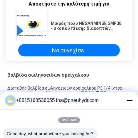
Αποκτήστε την καλύτερη τιμή για
Μικρός πολυ NBSANMINSE SMF08
- σκοπού πίεσης διακοπτών
σταθερό εργοστάσιο
αναστοιχειοθέτησης
καθορισμένου σημείου
αυτόματο που βαθμολογείται
Να συνεχίσει
βαλβίδα σωληνοειδών ορείχαλκου
Δισταθής βαλβίδα σωληνοειδών ορείχαλκου P3 1/4 ίντσα -
εμπορικό σήμα υψηλής συχνότητας NBSANMINSE
+8615168536055 ina@pneuhydr.com
Z4 βαλβίδες σωληνοειδών ανοξείδωτου για την άμεσα
ενεργούσα βαλβίδα σωληνοειδών νερού
3:03 AM
Z6 η αντι σφυρηλατημένη έκρηξη βαλβίδα σωληνοειδών
ορείχαλκου ανοίγει κανονικά τη θερμοκρασία 0 - 65 ℃
Good day, what product are you looking for?