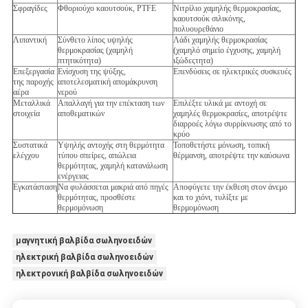
Σφραγίδες
Φθοριούχο καουτσούκ, PTFE
Νιτρίλιο χαμηλής θερμοκρασίας,
καουτσούκ σιλικόνης,
πολυουρεθάνιο
Λιπαντική
Σύνθετο λίπος υψηλής
Λάδι χαμηλής θερμοκρασίας
θερμοκρασίας (χαμηλή
(χαμηλό σημείο έγχυσης, χαμηλή
πτητικότητα)
ιξώδεςτητα)
Επεξεργασία
Ενίσχυση της ψύξης,
Επενδύσεις σε ηλεκτρικές συσκευές
της παροχής
αποτελεσματική απομάκρυνση
αέρα
νερού
Μεταλλικά
Απαλλαγή για την επέκταση των
Επιλέξτε υλικά με αντοχή σε
στοιχεία
αποθεματικών
χαμηλές θερμοκρασίες, αποτρέψτε
διαρροές λόγω συρρίκνωσης από το
κρύο
Συστατικά
Υψηλής αντοχής στη θερμότητα
Τοποθετήστε μόνωση, τοπική
ελέγχου
τύπου σπείρες, απώλεια
θέρμανση, αποτρέψτε την καύσωνα
θερμότητας, χαμηλή κατανάλωση
ενέργειας
Εγκατάσταση
Να φυλάσσεται μακριά από πηγές
Αποφύγετε την έκθεση στον άνεμο
θερμότητας, προσθέστε
και το χιόνι, τυλίξτε με
θερμομόνωση
θερμομόνωση
μαγνητική βαλβίδα σωληνοειδών
ηλεκτρική βαλβίδα σωληνοειδών
ηλεκτρονική βαλβίδα σωληνοειδών