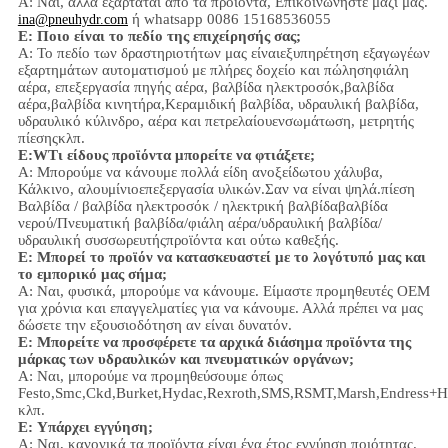
Α: Ναι,
αλλά εξαρτάται από τα προϊόντα,
Επικοινωνήστε μαζί μας.
ή whatsapp 0086 15168536055
ina@pneuhydr.com
Ε: Ποιο είναι το πεδίο της επιχείρησής σας;
Α: Το πεδίο των δραστηριοτήτων μας είναι
εξυπηρέτηση εξαγωγέων
εξαρτημάτων αυτοματισμού με πλήρες δοχείο και πώληση
φιάλη
αέρα, επεξεργασία πηγής αέρα, βαλβίδα ηλεκτροσόκ,
βαλβίδα
αέρα,
βαλβίδα κινητήρα,
Κεραμιδική βαλβίδα, υδραυλική βαλβίδα,
υδραυλικό κύλινδρο,
αέρα και πετρελαίου
ενσωμάτωση
, μετρητής
πίεσης
κλπ.
Ε:
W
Τι είδους προϊόντα μπορείτε να φτιάξετε;
Α: Μπορούμε να κάνουμε πολλά είδη ανοξείδωτου χάλυβα
,
Κάλκινο, αλουμίνιο
επεξεργασία υλικών.
Σαν να είναι ψηλά.
πίεση
Βαλβίδα / βαλβίδα ηλεκτροσόκ / ηλεκτρική βαλβίδα
βαλβίδα
νερού/
Πνευματική βαλβίδα
/
φιάλη αέρα
/υδραυλική βαλβίδα/
υδραυλική συσσωρευτής
προϊόντα και ούτω καθεξής.
Ε: Μπορεί το προϊόν να κατασκευαστεί με το λογότυπό μας και
το εμπορικό μας σήμα;
Α: Ναι, φυσικά, μπορούμε να κάνουμε. Είμαστε προμηθευτές OEM
για χρόνια και επαγγελματίες για να κάνουμε. Αλλά πρέπει να μας
δώσετε την εξουσιοδότηση αν είναι δυνατόν.
Ε: Μπορείτε να προσφέρετε τα αρχικά διάσημα προϊόντα της
μάρκας των υδραυλικών και πνευματικών οργάνων;
Α: Ναι, μπορούμε να προμηθεύσουμε όπως
Festo,Smc,Ckd,Burket,Hydac,Rexroth,SMS,RSMT,Marsh,Endress+H
κλπ.
Ε:
Υπάρχει εγγύηση;
Α: Ναι, κανονικά τα προϊόντα είναι ένα έτος εγγύηση ποιότητας.