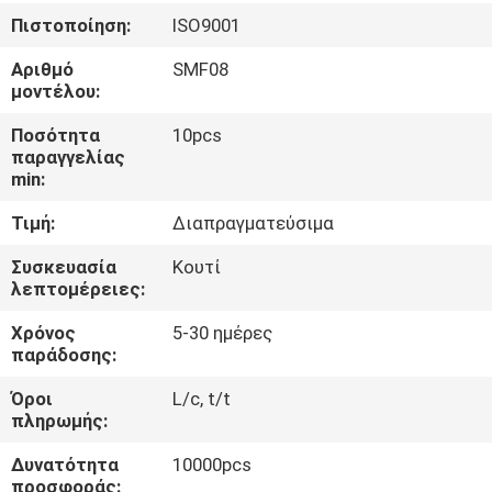
ΈΛΕΓΧΟΣ
Πιστοποίηση:
ISO9001
Αριθμό
SMF08
ΜΑΣ
μοντέλου:
ΕΛΆΤΕ
Ποσότητα
10pcs
ΣΕ
παραγγελίας
min:
ΕΠΑΦΉ
Τιμή:
Διαπραγματεύσιμα
ΜΕ
Συσκευασία
Κουτί
λεπτομέρειες:
ΕΙΔΉΣΕΙΣ
Χρόνος
5-30 ημέρες
παράδοσης:
ΖΗΤΉΣΤΕ
Όροι
L/c, t/t
ΈΝΑ
πληρωμής:
ΑΠΌΣΠΑΣΜΑ
Δυνατότητα
10000pcs
προσφοράς: