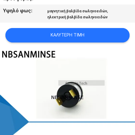
SITEMAP
Υψηλό φως:
,
μαγνητική βαλβίδα σωληνοειδών
ηλεκτρική βαλβίδα σωληνοειδών
ΠΟΛΙΤΙΚΉ
ΑΠΟΡΡΉΤΟΥ
ΚΑΛΎΤΕΡΗ ΤΙΜΉ