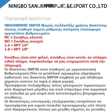
Περιγραφή προϊόντων
NBSANMINSE SMF08 Μικρός πολλαπλής χρήσης διακόπτης
πίεσης σταθερό σημείο ρύθμισης αυτόματη επαναφορά
εργοστάσιο βαθμονωμένο
NC = Συνήθως κλειστό
NO = Συνήθως ανοιχτό
1-4 = NPT 1/4"
1-8 = NPT 1/8"
Συνήθως είναι από χαλκό, συνήθως είναι κοντά, αν υπάρχει
ειδικό αίτημα, παρακαλούμε να μας ενημερώσετε κατά την
πληρωμή.
Οι διακόπτες SMF08 είναι σταθεροί, με εργοστασιακή
βαθμονόμηση.Όλα τα μεταλλικά υγραμμένα εξαρτήματα
καθιστούν τον διακόπτη SMF08 συμβατό με μια πληθώρα
χημικών ουσιών σε υγρή ή αέρια μορφή.
Προσφέρεται πολυάριθμος τύπος ηλεκτρικών τερματισμών
από διαφορετικό μέγεθος και στυλ σπρώξιμο στα τερματικά
σε καλώδια με μια σειρά από τυποποιημένες βιομηχανικές
συνδέσεις.
Οι δυνατότητες εσωτερικής επεξεργασίας επιτρέπουν να
προσφέρεται μια ευρεία ποικιλία προσαρμογής υπό πίεση
από διαφορετικούς τύπους και μεγέθη νήματος σε μονάδες