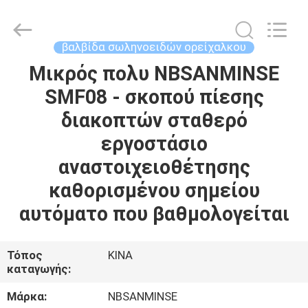
Sanmin
Import
And
Export
Co.,Ltd..
βαλβίδα σωληνοειδών ορείχαλκου
All
Rights
Μικρός πολυ NBSANMINSE
ΣΠΊΤΙ
Reserved.
SMF08 - σκοπού πίεσης
ΠΡΟΪΌΝΤΑ
διακοπτών σταθερό
εργοστάσιο
ΠΕΡΊΠΟΥ
αναστοιχειοθέτησης
ΕΜΕΊΣ
καθορισμένου σημείου
αυτόματο που βαθμολογείται
ΓΎΡΟΣ
ΕΡΓΟΣΤΑΣΊΩΝ
Τόπος
ΚΙΝΑ
καταγωγής:
ΠΟΙΟΤΙΚΌΣ
Μάρκα:
NBSANMINSE