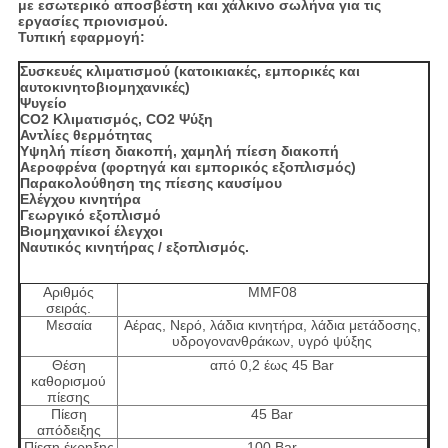
με εσωτερικό αποσβέστη και χάλκινο σωλήνα για τις
εργασίες πριονισμού.
Τυπική εφαρμογή:
Συσκευές κλιματισμού (κατοικιακές, εμπορικές και
αυτοκινητοβιομηχανικές)
Ψυγείο
CO2 Κλιματισμός, CO2 Ψύξη
Αντλίες θερμότητας
Υψηλή πίεση διακοπή, χαμηλή πίεση διακοπή
Αεροφρένα (φορτηγά και εμπορικός εξοπλισμός)
Παρακολούθηση της πίεσης καυσίμου
Ελέγχου κινητήρα
Γεωργικό εξοπλισμό
Βιομηχανικοί έλεγχοι
Ναυτικός κινητήρας / εξοπλισμός.
Αριθμός
ΜΜF08
σειράς.
Μεσαία
Αέρας, Νερό, λάδια κινητήρα, λάδια μετάδοσης,
υδρογονανθράκων, υγρό ψύξης
Θέση
από 0,2 έως 45 Bar
καθορισμού
πίεσης
Πίεση
45 Bar
απόδειξης
Πίεση έκρηξης
100 Bar