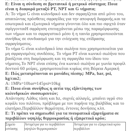
Ε: Είναι η σύνδεση σε βρετανικό ή μετρικό σύστημα; Ποια
είναι η διαφορά μεταξύ PT, NPT και G νήματα;
Α:
Το νήμα G είναι κυλινδρικό και δεν σφραγίζεται από μόνο του,
απαιτώντας πρόσθετες σφραγίδες για την αποφυγή διαρροής.και τα
εσωτερικά και εξωτερικά νήματα γίνονται όλο και πιο σφιχτά όταν
σφίγγονταιΗ σφράγιση επιτυγχάνεται μέσω της παραμόρφωσης
των νήμων και το σφραγιστικό μέσο ή η ταινία χρησιμοποιούνται
συνήθως σε συνδυασμό για την ενίσχυση της επίδρασης
σφραγίσματος.
Το νήμα G είναι κυλινδρικό ίσιο σωλήνα που χρησιμοποιείται για
μη σφραγισμένες συνδέσεις. Το νήμα PT είναι κωνικό σωλήνα που
βασίζεται στη διαμόρφωση και τη σφραγίδα του ίδιου του
νήματος.Το NPT είναι επίσης ένα κωνικό σωλήνα με γωνία προφίλ
δοντιού 60 μοίρες, χρησιμοποιείται κυρίως στη Βόρεια Αμερική
Ε: Πώς μετατρέπονται οι μονάδες πίεσης: MPa, bar, psi,
kg/cm2;
Α: 1MPa=10bar≈145psi≈10kg
Ε: Ποια είναι συνήθως η αιτία της εξάντλησης των
κυλινδρικών συσσωρευτών;
Απάντηση: Λάθος τάση και hz, συχνές αλλαγές, μπαίνει υγρό στο
κεφάλι του πιλότου, πρόβλημα με τον πυρήνα της βαλβίδας και το
ελατήριο,
Περιβάλλον
θερμότητα, έντονες δονήσεις κλπ.
Ε:
Τι πρέπει να σημειωθεί για τα πνευματικά εξαρτήματα σε
περιβάλλον υψηλής θερμοκρασίας ή εξαιρετικά κρύο;
Σημείο
Αντιμέτρα για το περιβάλλον
Αντιμέτρα για το εξαιρετικά κρύο
εστίασης
υψηλών θερμοκρασιών
περιβάλλον