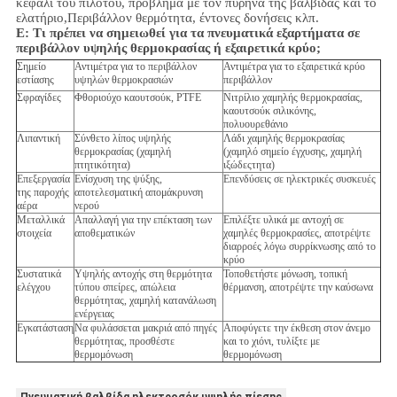
κεφάλι του πιλότου, πρόβλημα με τον πυρήνα της βαλβίδας και το
ελατήριο,
Περιβάλλον
θερμότητα, έντονες δονήσεις κλπ.
Ε:
Τι πρέπει να σημειωθεί για τα πνευματικά εξαρτήματα σε
περιβάλλον υψηλής θερμοκρασίας ή εξαιρετικά κρύο;
Σημείο
Αντιμέτρα για το περιβάλλον
Αντιμέτρα για το εξαιρετικά κρύο
εστίασης
υψηλών θερμοκρασιών
περιβάλλον
Σφραγίδες
Φθοριούχο καουτσούκ, PTFE
Νιτρίλιο χαμηλής θερμοκρασίας,
καουτσούκ σιλικόνης,
πολυουρεθάνιο
Λιπαντική
Σύνθετο λίπος υψηλής
Λάδι χαμηλής θερμοκρασίας
θερμοκρασίας (χαμηλή
(χαμηλό σημείο έγχυσης, χαμηλή
πτητικότητα)
ιξώδεςτητα)
Επεξεργασία
Ενίσχυση της ψύξης,
Επενδύσεις σε ηλεκτρικές συσκευές
της παροχής
αποτελεσματική απομάκρυνση
αέρα
νερού
Μεταλλικά
Απαλλαγή για την επέκταση των
Επιλέξτε υλικά με αντοχή σε
στοιχεία
αποθεματικών
χαμηλές θερμοκρασίες, αποτρέψτε
διαρροές λόγω συρρίκνωσης από το
κρύο
Συστατικά
Υψηλής αντοχής στη θερμότητα
Τοποθετήστε μόνωση, τοπική
ελέγχου
τύπου σπείρες, απώλεια
θέρμανση, αποτρέψτε την καύσωνα
θερμότητας, χαμηλή κατανάλωση
ενέργειας
Εγκατάσταση
Να φυλάσσεται μακριά από πηγές
Αποφύγετε την έκθεση στον άνεμο
θερμότητας, προσθέστε
και το χιόνι, τυλίξτε με
θερμομόνωση
θερμομόνωση
Πνευματική βαλβίδα ηλεκτροσόκ υψηλής πίεσης