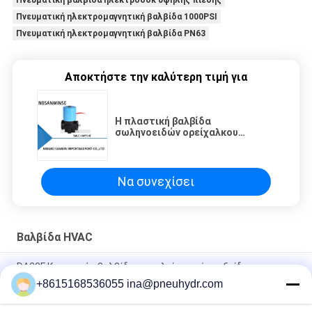
Πνευματική ηλεκτρομαγνητική βαλβίδα 1000PSI
Πνευματική ηλεκτρομαγνητική βαλβίδα PN63
Αποκτήστε την καλύτερη τιμή για
Η πλαστική βαλβίδα
σωληνοειδών ορείχαλκου
έκλεισε κανονικά το πλαστικό
σώμα βαλβίδων 2 τρόπων 30cm
μήκος μολύβδου
Να συνεχίσει
Βαλβίδα HVAC
DA22F Κρυογενής βαλβίδα ασφαλείας από ανοξείδωτο
χάλυβα 65bar
+8615168536055 ina@pneuhydr.com
DA22F-25/40P(C) V Κρυογονική Βαλβίδα Ασφαλείας