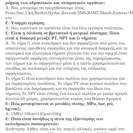
μάρκας των υδραυλικών και πνευματικών οργάνων;
Α: Ναι, μπορούμε να προμηθεύσουμε όπως
Festo,Smc,Ckd,Burket,Hydac,Rexroth,SMS,RSMT,Marsh,Endress+H
κλπ.
Ε:
Υπάρχει εγγύηση;
Α: Ναι, κανονικά τα προϊόντα είναι ένα έτος εγγύηση ποιότητας.
Ε: Είναι η σύνδεση σε βρετανικό ή μετρικό σύστημα; Ποια
είναι η διαφορά μεταξύ PT, NPT και G νήματα;
Α:
Το νήμα G είναι κυλινδρικό και δεν σφραγίζεται από μόνο του,
απαιτώντας πρόσθετες σφραγίδες για την αποφυγή διαρροής.και τα
εσωτερικά και εξωτερικά νήματα γίνονται όλο και πιο σφιχτά όταν
σφίγγονταιΗ σφράγιση επιτυγχάνεται μέσω της παραμόρφωσης
των νήμων και το σφραγιστικό μέσο ή η ταινία χρησιμοποιούνται
συνήθως σε συνδυασμό για την ενίσχυση της επίδρασης
σφραγίσματος.
Το νήμα G είναι κυλινδρικό ίσιο σωλήνα που χρησιμοποιείται για
μη σφραγισμένες συνδέσεις. Το νήμα PT είναι κωνικό σωλήνα που
βασίζεται στη διαμόρφωση και τη σφραγίδα του ίδιου του
νήματος.Το NPT είναι επίσης ένα κωνικό σωλήνα με γωνία προφίλ
δοντιού 60 μοίρες, χρησιμοποιείται κυρίως στη Βόρεια Αμερική
Ε: Πώς μετατρέπονται οι μονάδες πίεσης: MPa, bar, psi,
kg/cm2;
Α: 1MPa=10bar≈145psi≈10kg
Ε: Ποια είναι συνήθως η αιτία της εξάντλησης των
κυλινδρικών συσσωρευτών;
Απάντηση: Λάθος τάση και hz, συχνές αλλαγές, μπαίνει υγρό στο