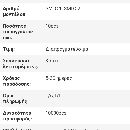
ΈΛΕΓΧΟΣ
Αριθμό
SMLC 1, SMLC 2
μοντέλου:
ΜΑΣ
Ποσότητα
10pcs
ΕΛΆΤΕ
παραγγελίας
min:
ΣΕ
Τιμή:
Διαπραγματεύσιμα
ΕΠΑΦΉ
ΜΕ
Συσκευασία
Κουτί
λεπτομέρειες:
Χρόνος
5-30 ημέρες
ΕΙΔΉΣΕΙΣ
παράδοσης:
Όροι
L/c, t/t
ΖΗΤΉΣΤΕ
πληρωμής:
ΈΝΑ
Δυνατότητα
10000pcs
ΑΠΌΣΠΑΣΜΑ
προσφοράς: