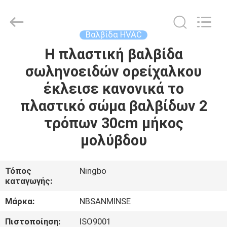
Sanmin
Import
And
Export
Co.,Ltd..
Βαλβίδα HVAC
All
Rights
Η πλαστική βαλβίδα
ΣΠΊΤΙ
Reserved.
σωληνοειδών ορείχαλκου
ΠΡΟΪΌΝΤΑ
έκλεισε κανονικά το
πλαστικό σώμα βαλβίδων 2
ΠΕΡΊΠΟΥ
τρόπων 30cm μήκος
ΕΜΕΊΣ
μολύβδου
ΓΎΡΟΣ
Τόπος
Ningbo
καταγωγής:
ΕΡΓΟΣΤΑΣΊΩΝ
Μάρκα:
NBSANMINSE
ΠΟΙΟΤΙΚΌΣ
Πιστοποίηση:
ISO9001