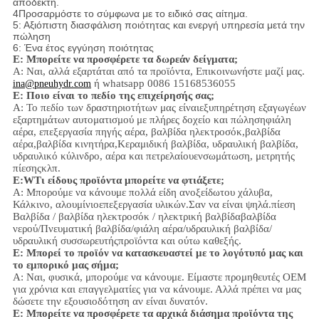
αποδεκτή.
4Προσαρμόστε το σύμφωνα με το ειδικό σας αίτημα.
5: Αξιόπιστη διασφάλιση ποιότητας και ενεργή υπηρεσία μετά την
πώληση
6: Ένα έτος εγγύηση ποιότητας
Ε: Μπορείτε να προσφέρετε τα δωρεάν δείγματα;
Α: Ναι,
αλλά εξαρτάται από τα προϊόντα,
Επικοινωνήστε μαζί μας.
ή whatsapp 0086 15168536055
ina@pneuhydr.com
Ε: Ποιο είναι το πεδίο της επιχείρησής σας;
Α: Το πεδίο των δραστηριοτήτων μας είναι
εξυπηρέτηση εξαγωγέων
εξαρτημάτων αυτοματισμού με πλήρες δοχείο και πώληση
φιάλη
αέρα, επεξεργασία πηγής αέρα, βαλβίδα ηλεκτροσόκ,
βαλβίδα
αέρα,
βαλβίδα κινητήρα,
Κεραμιδική βαλβίδα, υδραυλική βαλβίδα,
υδραυλικό κύλινδρο,
αέρα και πετρελαίου
ενσωμάτωση
, μετρητής
πίεσης
κλπ.
Ε:
W
Τι είδους προϊόντα μπορείτε να φτιάξετε;
Α: Μπορούμε να κάνουμε πολλά είδη ανοξείδωτου χάλυβα
,
Κάλκινο, αλουμίνιο
επεξεργασία υλικών.
Σαν να είναι ψηλά.
πίεση
Βαλβίδα / βαλβίδα ηλεκτροσόκ / ηλεκτρική βαλβίδα
βαλβίδα
νερού/
Πνευματική βαλβίδα
/
φιάλη αέρα
/υδραυλική βαλβίδα/
υδραυλική συσσωρευτής
προϊόντα και ούτω καθεξής.
Ε: Μπορεί το προϊόν να κατασκευαστεί με το λογότυπό μας και
το εμπορικό μας σήμα;
Α: Ναι, φυσικά, μπορούμε να κάνουμε. Είμαστε προμηθευτές OEM
για χρόνια και επαγγελματίες για να κάνουμε. Αλλά πρέπει να μας
δώσετε την εξουσιοδότηση αν είναι δυνατόν.
Ε: Μπορείτε να προσφέρετε τα αρχικά διάσημα προϊόντα της