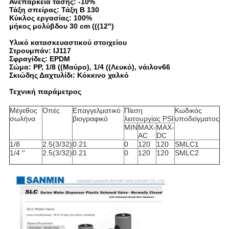
Ανεπάρκεια τάσης: -10%
Τάξη σπείρας: Τάξη Β 130
Κύκλος εργασίας: 100%
μήκος μολύβδου 30 cm (((12")
Υλικό κατασκευαστικού στοιχείου
Στρουμπάν: IJ117
Σφραγίδες: EPDM
Σώμα: PP, 1/8 ((Μαύρο), 1/4 ((Λευκό), νάιλον66
Σκιώδης Δαχτυλίδι: Κόκκινο χαλκό
Τεχνική παράμετρος
Μέγεθος
Οπές
Επαγγελματικό
Πίεση
Κωδικός
σωλήνα
βιογραφικό
λειτουργίας PSI
υποδείγματος
ΜΙΝ
MAX-
MAX-
AC
DC
1/8
2.5(3/32)
0.21
0
120
120
SMLC1
1/4 ′′
2.5(3/32)
0.21
0
120
120
SMLC2