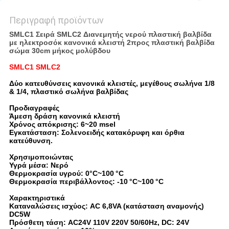
Περιγραφή προϊόντων
SMLC1 Σειρά SMLC2 Διανεμητής νερού πλαστική βαλβίδα
με ηλεκτροσόκ κανονικά κλειστή 2προς πλαστική βαλβίδα
σώμα 30cm μήκος μολύβδου
SMLC1 SMLC2
Δύο κατευθύνσεις κανονικά κλειστές, μεγέθους σωλήνα 1/8
& 1/4, πλαστικό σωλήνα βαλβίδας
Προδιαγραφές
Άμεση δράση κανονικά κλειστή
Χρόνος απόκρισης: 6~20 msel
Εγκατάσταση: Σολενοειδής κατακόρυφη και όρθια
κατεύθυνση.
Χρησιμοποιώντας
Υγρά μέσα: Νερό
Θερμοκρασία υγρού: 0°C~100
°C
Θερμοκρασία περιβάλλοντος: -10
°C~100
°C
Χαρακτηριστικά
Καταναλώσεις ισχύος: AC 6,8VA (κατάσταση αναμονής)
DC5W
Πρόσθετη τάση: AC24V 110V 220V 50/60Hz, DC: 24V