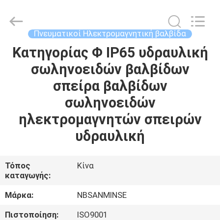
Sanmin
Import
And
Export
Co.,Ltd..
Πνευματικοί Ηλεκτρομαγνητική βαλβίδα
All
Rights
Κατηγορίας Φ IP65 υδραυλική
ΣΠΊΤΙ
Reserved.
σωληνοειδών βαλβίδων
ΠΡΟΪΌΝΤΑ
σπείρα βαλβίδων
σωληνοειδών
ΠΕΡΊΠΟΥ
ηλεκτρομαγνητών σπειρών
ΕΜΕΊΣ
υδραυλική
ΓΎΡΟΣ
Τόπος
Κίνα
καταγωγής:
ΕΡΓΟΣΤΑΣΊΩΝ
Μάρκα:
NBSANMINSE
ΠΟΙΟΤΙΚΌΣ
Πιστοποίηση:
ISO9001