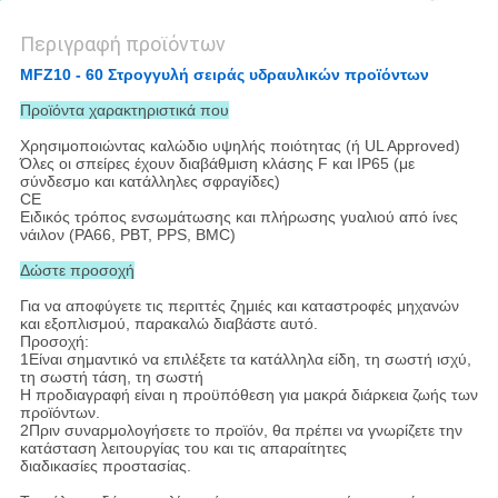
Περιγραφή προϊόντων
MFZ10 - 60 Στρογγυλή σειράς υδραυλικών προϊόντων
Προϊόντα χαρακτηριστικά που
Χρησιμοποιώντας καλώδιο υψηλής ποιότητας (ή UL Approved)
Όλες οι σπείρες έχουν διαβάθμιση κλάσης F και IP65 (με
σύνδεσμο και κατάλληλες σφραγίδες)
CE
Ειδικός τρόπος ενσωμάτωσης και πλήρωσης γυαλιού από ίνες
νάιλον (PA66, PBT, PPS, BMC)
Δώστε προσοχή
Για να αποφύγετε τις περιττές ζημιές και καταστροφές μηχανών
και εξοπλισμού, παρακαλώ διαβάστε αυτό.
Προσοχή:
1Είναι σημαντικό να επιλέξετε τα κατάλληλα είδη, τη σωστή ισχύ,
τη σωστή τάση, τη σωστή
Η προδιαγραφή είναι η προϋπόθεση για μακρά διάρκεια ζωής των
προϊόντων.
2Πριν συναρμολογήσετε το προϊόν, θα πρέπει να γνωρίζετε την
κατάσταση λειτουργίας του και τις απαραίτητες
διαδικασίες προστασίας.