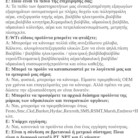
Ε: Ποιο είναι το πεδίο της επιχείρησής σας;
Α: Το πεδίο των δραστηριοτήτων μας είναι
εξυπηρέτηση εξαγωγέων
εξαρτημάτων αυτοματισμού με πλήρες δοχείο και πώληση
φιάλη
αέρα, επεξεργασία πηγής αέρα, βαλβίδα ηλεκτροσόκ,
βαλβίδα
αέρα,
βαλβίδα κινητήρα,
Κεραμιδική βαλβίδα, υδραυλική βαλβίδα,
υδραυλικό κύλινδρο,
αέρα και πετρελαίου
ενσωμάτωση
, μετρητής
πίεσης
κλπ.
Ε:
W
Τι είδους προϊόντα μπορείτε να φτιάξετε;
Α: Μπορούμε να κάνουμε πολλά είδη ανοξείδωτου χάλυβα
,
Κάλκινο, αλουμίνιο
επεξεργασία υλικών.
Σαν να είναι ψηλά.
πίεση
Βαλβίδα / βαλβίδα ηλεκτροσόκ / ηλεκτρική βαλβίδα
βαλβίδα
νερού/
Πνευματική βαλβίδα
/
φιάλη αέρα
/υδραυλική βαλβίδα/
υδραυλική συσσωρευτής
προϊόντα και ούτω καθεξής.
Ε: Μπορεί το προϊόν να κατασκευαστεί με το λογότυπό μας και
το εμπορικό μας σήμα;
Α: Ναι, φυσικά, μπορούμε να κάνουμε. Είμαστε προμηθευτές OEM
για χρόνια και επαγγελματίες για να κάνουμε. Αλλά πρέπει να μας
δώσετε την εξουσιοδότηση αν είναι δυνατόν.
Ε: Μπορείτε να προσφέρετε τα αρχικά διάσημα προϊόντα της
μάρκας των υδραυλικών και πνευματικών οργάνων;
Α: Ναι, μπορούμε να προμηθεύσουμε όπως
Festo,Smc,Ckd,Burket,Hydac,Rexroth,SMS,RSMT,Marsh,Endress+H
κλπ.
Ε:
Υπάρχει εγγύηση;
Α: Ναι, κανονικά τα προϊόντα είναι ένα έτος εγγύηση ποιότητας.
Ε: Είναι η σύνδεση σε βρετανικό ή μετρικό σύστημα; Ποια
είναι η διαφορά μεταξύ PT, NPT και G νήματα;