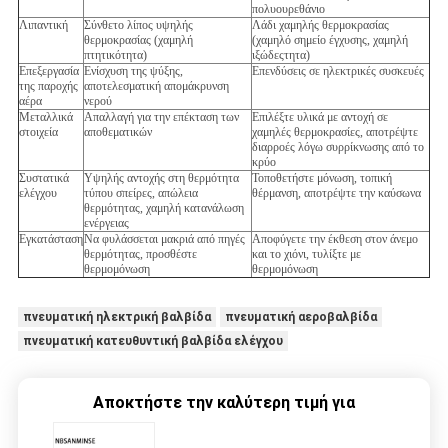
πολυουρεθάνιο
Λιπαντική
Σύνθετο λίπος υψηλής
Λάδι χαμηλής θερμοκρασίας
θερμοκρασίας (χαμηλή
(χαμηλό σημείο έγχυσης, χαμηλή
πτητικότητα)
ιξώδεςτητα)
Επεξεργασία
Ενίσχυση της ψύξης,
Επενδύσεις σε ηλεκτρικές συσκευές
της παροχής
αποτελεσματική απομάκρυνση
αέρα
νερού
Μεταλλικά
Απαλλαγή για την επέκταση των
Επιλέξτε υλικά με αντοχή σε
στοιχεία
αποθεματικών
χαμηλές θερμοκρασίες, αποτρέψτε
διαρροές λόγω συρρίκνωσης από το
κρύο
Συστατικά
Υψηλής αντοχής στη θερμότητα
Τοποθετήστε μόνωση, τοπική
ελέγχου
τύπου σπείρες, απώλεια
θέρμανση, αποτρέψτε την καύσωνα
θερμότητας, χαμηλή κατανάλωση
ενέργειας
Εγκατάσταση
Να φυλάσσεται μακριά από πηγές
Αποφύγετε την έκθεση στον άνεμο
θερμότητας, προσθέστε
και το χιόνι, τυλίξτε με
θερμομόνωση
θερμομόνωση
πνευματική ηλεκτρική βαλβίδα
πνευματική αεροβαλβίδα
πνευματική κατευθυντική βαλβίδα ελέγχου
Αποκτήστε την καλύτερη τιμή για