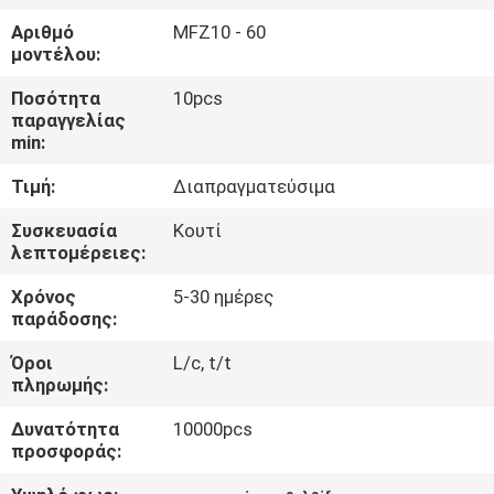
ΈΛΕΓΧΟΣ
Αριθμό
MFZ10 - 60
μοντέλου:
ΜΑΣ
Ποσότητα
10pcs
ΕΛΆΤΕ
παραγγελίας
min:
ΣΕ
Τιμή:
Διαπραγματεύσιμα
ΕΠΑΦΉ
ΜΕ
Συσκευασία
Κουτί
λεπτομέρειες:
Χρόνος
5-30 ημέρες
ΕΙΔΉΣΕΙΣ
παράδοσης:
Όροι
L/c, t/t
ΖΗΤΉΣΤΕ
πληρωμής:
ΈΝΑ
Δυνατότητα
10000pcs
ΑΠΌΣΠΑΣΜΑ
προσφοράς: