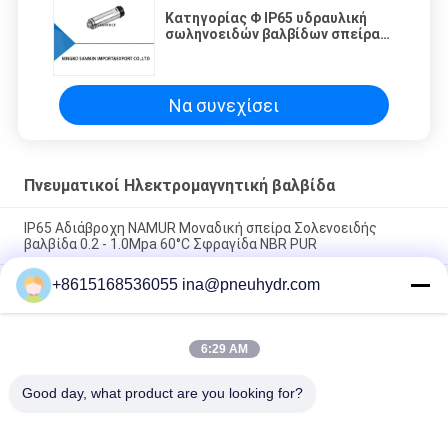
Κατηγορίας Φ IP65 υδραυλική
σωληνοειδών βαλβίδων σπείρα
βαλβίδων σωληνοειδών
ηλεκτρομαγνητών σπειρών
υδραυλική
Να συνεχίσει
Πνευματικοί Ηλεκτρομαγνητική βαλβίδα
IP65 Αδιάβροχη NAMUR Μοναδική σπείρα Σολενοειδής
βαλβίδα 0.2 - 1.0Mpa 60°C Σφραγίδα NBR PUR
+8615168536055 ina@pneuhydr.com
FV-L10 Εν σειρά 5 οδών Πνευματική Βαλβίδα Σολενοειδούς
M7
Μόλυβδος DOOS - δακτυλογραφήστε τη σπείρα βαλβίδων
6:29 AM
ΣΥΝΕΧΟΎΣ 29W σφυγμού σπειρών DC24V βαλβίδων
σωληνοειδών σειράς
Good day, what product are you looking for?
Λαϊκή κατηγορία
Όλα