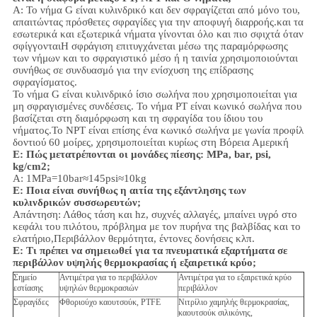
Α:
Το νήμα G είναι κυλινδρικό και δεν σφραγίζεται από μόνο του,
απαιτώντας πρόσθετες σφραγίδες για την αποφυγή διαρροής.και τα
εσωτερικά και εξωτερικά νήματα γίνονται όλο και πιο σφιχτά όταν
σφίγγονταιΗ σφράγιση επιτυγχάνεται μέσω της παραμόρφωσης
των νήμων και το σφραγιστικό μέσο ή η ταινία χρησιμοποιούνται
συνήθως σε συνδυασμό για την ενίσχυση της επίδρασης
σφραγίσματος.
Το νήμα G είναι κυλινδρικό ίσιο σωλήνα που χρησιμοποιείται για
μη σφραγισμένες συνδέσεις. Το νήμα PT είναι κωνικό σωλήνα που
βασίζεται στη διαμόρφωση και τη σφραγίδα του ίδιου του
νήματος.Το NPT είναι επίσης ένα κωνικό σωλήνα με γωνία προφίλ
δοντιού 60 μοίρες, χρησιμοποιείται κυρίως στη Βόρεια Αμερική
Ε: Πώς μετατρέπονται οι μονάδες πίεσης: MPa, bar, psi,
kg/cm2;
Α: 1MPa=10bar≈145psi≈10kg
Ε: Ποια είναι συνήθως η αιτία της εξάντλησης των
κυλινδρικών συσσωρευτών;
Απάντηση: Λάθος τάση και hz, συχνές αλλαγές, μπαίνει υγρό στο
κεφάλι του πιλότου, πρόβλημα με τον πυρήνα της βαλβίδας και το
ελατήριο,
Περιβάλλον
θερμότητα, έντονες δονήσεις κλπ.
Ε:
Τι πρέπει να σημειωθεί για τα πνευματικά εξαρτήματα σε
περιβάλλον υψηλής θερμοκρασίας ή εξαιρετικά κρύο;
Σημείο
Αντιμέτρα για το περιβάλλον
Αντιμέτρα για το εξαιρετικά κρύο
εστίασης
υψηλών θερμοκρασιών
περιβάλλον
Σφραγίδες
Φθοριούχο καουτσούκ, PTFE
Νιτρίλιο χαμηλής θερμοκρασίας,
καουτσούκ σιλικόνης,