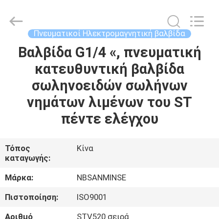
Sanmin
Import
And
Export
Co.,Ltd..
Πνευματικοί Ηλεκτρομαγνητική βαλβίδα
All
Rights
Βαλβίδα G1/4 «, πνευματική
ΣΠΊΤΙ
Reserved.
κατευθυντική βαλβίδα
ΠΡΟΪΌΝΤΑ
σωληνοειδών σωλήνων
νημάτων λιμένων του ST
ΠΕΡΊΠΟΥ
πέντε ελέγχου
ΕΜΕΊΣ
Τόπος
Κίνα
καταγωγής:
ΓΎΡΟΣ
ΕΡΓΟΣΤΑΣΊΩΝ
Μάρκα:
NBSANMINSE
Πιστοποίηση:
ISO9001
ΠΟΙΟΤΙΚΌΣ
Αριθμό
STV520 σειρά