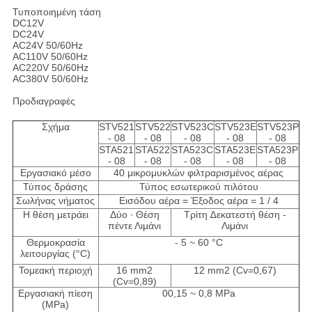
Τυποποιημένη τάση
DC12V
DC24V
AC24V 50/60Hz
AC110V 50/60Hz
AC220V 50/60Hz
AC380V 50/60Hz
Προδιαγραφές
Σχήμα
STV521
STV522
STV523C
STV523E
STV523P
- 08
- 08
- 08
- 08
- 08
STA521
STA522
STA523C
STA523E
STA523P
- 08
- 08
- 08
- 08
- 08
Εργασιακό μέσο
40 μικρομυκλών φιλτραρισμένος αέρας
Τύπος δράσης
Τύπος εσωτερικού πιλότου
Σωλήνας νήματος
Εισόδου αέρα = Έξοδος αέρα = 1 / 4
Η θέση μετράει
Δύο ∙ Θέση
Τρίτη ∆εκατεστή θέση -
πέντε Λιμάνι
Λιμάνι
Θερμοκρασία
- 5 ~ 60 °C
λειτουργίας (°C)
Τομεακή περιοχή
16 mm2
12 mm2 (Cv=0,67)
(Cv=0,89)
Εργασιακή πίεση
00,15 ~ 0,8 MPa
(MPa)