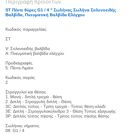
Περιγραφή προϊόντων
ST Πέντε θύρες G1 / 4 " Σωλήνας Σωλήνα Σολενοειδής
Βαλβίδα, Πνευματική Βαλβίδα Ελέγχου
Κωδικός παραγγελίας:
ΣΤ
V: Σολενοειδής βαλβίδα
Α: Πνευματική βαλβίδα ελέγχου
Προδιαγραφές
5: Πέντε Λιμάνι
Κωδικός σειράς
2
Στρογγυλοί και θέσεις
1. Μονή - διπλή τροχιά - θέση
2. Διπλή - Στρογγυλή διπλή - Θέση
3C: Διπλός τύπος - Τρίτη τροχιά - Τύπος θέση-κλειδί
3E: Διπλή - Στρογγυλοκύλινδρο 3 - Θέση Τύπος εξαγωγής
3P: Διπλός τύπος πίεσης - Τρίτος τύπος πίεσης θέσης
Σωλήνας νήματος
08: G1 / 4