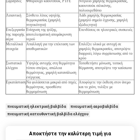
Σφραγίδες
Φθοριούχο καουτσούκ, PTFE
Νιτρίλιο χαμηλής θερμοκρασίας,
καουτσούκ σιλικόνης,
πολυουρεθάνιο
Λιπαντική
Σύνθετο λίπος υψηλής
Λάδι χαμηλής θερμοκρασίας
θερμοκρασίας (χαμηλή
(χαμηλό σημείο έγχυσης, χαμηλή
πτητικότητα)
ιξώδεςτητα)
Επεξεργασία
Ενίσχυση της ψύξης,
Επενδύσεις σε ηλεκτρικές συσκευές
της παροχής
αποτελεσματική απομάκρυνση
αέρα
νερού
Μεταλλικά
Απαλλαγή για την επέκταση των
Επιλέξτε υλικά με αντοχή σε
στοιχεία
αποθεματικών
χαμηλές θερμοκρασίες, αποτρέψτε
διαρροές λόγω συρρίκνωσης από το
κρύο
Συστατικά
Υψηλής αντοχής στη θερμότητα
Τοποθετήστε μόνωση, τοπική
ελέγχου
τύπου σπείρες, απώλεια
θέρμανση, αποτρέψτε την καύσωνα
θερμότητας, χαμηλή κατανάλωση
ενέργειας
Εγκατάσταση
Να φυλάσσεται μακριά από πηγές
Αποφύγετε την έκθεση στον άνεμο
θερμότητας, προσθέστε
και το χιόνι, τυλίξτε με
θερμομόνωση
θερμομόνωση
πνευματική ηλεκτρική βαλβίδα
πνευματική αεροβαλβίδα
πνευματική κατευθυντική βαλβίδα ελέγχου
Αποκτήστε την καλύτερη τιμή για