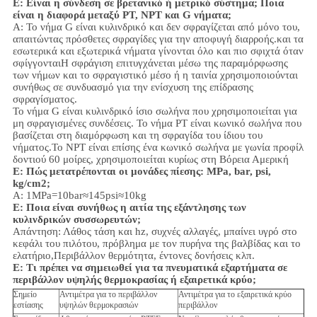
Ε: Είναι η σύνδεση σε βρετανικό ή μετρικό σύστημα; Ποια
είναι η διαφορά μεταξύ PT, NPT και G νήματα;
Α:
Το νήμα G είναι κυλινδρικό και δεν σφραγίζεται από μόνο του,
απαιτώντας πρόσθετες σφραγίδες για την αποφυγή διαρροής.και τα
εσωτερικά και εξωτερικά νήματα γίνονται όλο και πιο σφιχτά όταν
σφίγγονταιΗ σφράγιση επιτυγχάνεται μέσω της παραμόρφωσης
των νήμων και το σφραγιστικό μέσο ή η ταινία χρησιμοποιούνται
συνήθως σε συνδυασμό για την ενίσχυση της επίδρασης
σφραγίσματος.
Το νήμα G είναι κυλινδρικό ίσιο σωλήνα που χρησιμοποιείται για
μη σφραγισμένες συνδέσεις. Το νήμα PT είναι κωνικό σωλήνα που
βασίζεται στη διαμόρφωση και τη σφραγίδα του ίδιου του
νήματος.Το NPT είναι επίσης ένα κωνικό σωλήνα με γωνία προφίλ
δοντιού 60 μοίρες, χρησιμοποιείται κυρίως στη Βόρεια Αμερική
Ε: Πώς μετατρέπονται οι μονάδες πίεσης: MPa, bar, psi,
kg/cm2;
Α: 1MPa=10bar≈145psi≈10kg
Ε: Ποια είναι συνήθως η αιτία της εξάντλησης των
κυλινδρικών συσσωρευτών;
Απάντηση: Λάθος τάση και hz, συχνές αλλαγές, μπαίνει υγρό στο
κεφάλι του πιλότου, πρόβλημα με τον πυρήνα της βαλβίδας και το
ελατήριο,
Περιβάλλον
θερμότητα, έντονες δονήσεις κλπ.
Ε:
Τι πρέπει να σημειωθεί για τα πνευματικά εξαρτήματα σε
περιβάλλον υψηλής θερμοκρασίας ή εξαιρετικά κρύο;
Σημείο
Αντιμέτρα για το περιβάλλον
Αντιμέτρα για το εξαιρετικά κρύο
εστίασης
υψηλών θερμοκρασιών
περιβάλλον