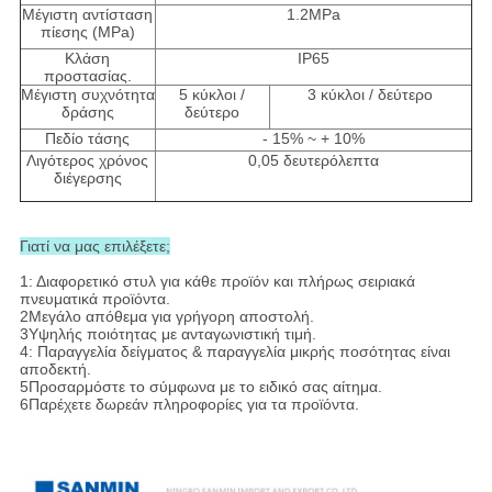
Μέγιστη αντίσταση
1.2MPa
πίεσης (MPa)
Κλάση
IP65
προστασίας.
Μέγιστη συχνότητα
5 κύκλοι /
3 κύκλοι / δεύτερο
δράσης
δεύτερο
Πεδίο τάσης
- 15% ~ + 10%
Λιγότερος χρόνος
0,05 δευτερόλεπτα
διέγερσης
Γιατί να μας επιλέξετε;
1: Διαφορετικό στυλ για κάθε προϊόν και πλήρως σειριακά
πνευματικά προϊόντα.
2Μεγάλο απόθεμα για γρήγορη αποστολή.
3Υψηλής ποιότητας με ανταγωνιστική τιμή.
4: Παραγγελία δείγματος & παραγγελία μικρής ποσότητας είναι
αποδεκτή.
5Προσαρμόστε το σύμφωνα με το ειδικό σας αίτημα.
6Παρέχετε δωρεάν πληροφορίες για τα προϊόντα.