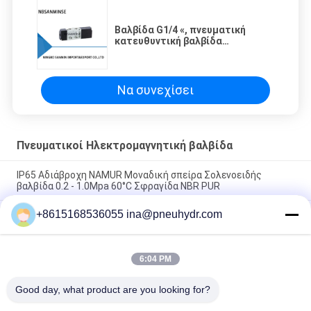
Βαλβίδα G1/4 «, πνευματική
κατευθυντική βαλβίδα
σωληνοειδών σωλήνων νημάτων
λιμένων του ST πέντε ελέγχου
Να συνεχίσει
Πνευματικοί Ηλεκτρομαγνητική βαλβίδα
IP65 Αδιάβροχη NAMUR Μοναδική σπείρα Σολενοειδής
βαλβίδα 0.2 - 1.0Mpa 60°C Σφραγίδα NBR PUR
+8615168536055 ina@pneuhydr.com
FV-L10 Εν σειρά 5 οδών Πνευματική Βαλβίδα Σολενοειδούς
M7
Μόλυβδος DOOS - δακτυλογραφήστε τη σπείρα βαλβίδων
6:04 PM
ΣΥΝΕΧΟΎΣ 29W σφυγμού σπειρών DC24V βαλβίδων
σωληνοειδών σειράς
Good day, what product are you looking for?