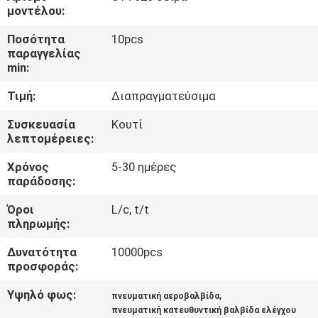
ΈΛΕΓΧΟΣ
μοντέλου:
Ποσότητα
10pcs
ΜΑΣ
παραγγελίας
min:
ΕΛΆΤΕ
Τιμή:
Διαπραγματεύσιμα
ΣΕ
ΕΠΑΦΉ
Συσκευασία
Κουτί
λεπτομέρειες:
ΜΕ
Χρόνος
5-30 ημέρες
παράδοσης:
ΕΙΔΉΣΕΙΣ
Όροι
L/c, t/t
πληρωμής:
ΖΗΤΉΣΤΕ
Δυνατότητα
10000pcs
ΈΝΑ
προσφοράς:
ΑΠΌΣΠΑΣΜΑ
Υψηλό φως:
,
πνευματική αεροβαλβίδα
πνευματική κατευθυντική βαλβίδα ελέγχου