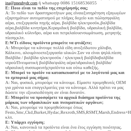
ή whatsapp 0086 15168536055
ina@pneuhydr.com
Ε: Ποιο είναι το πεδίο της επιχείρησής σας;
Α: Το πεδίο των δραστηριοτήτων μας είναι
εξυπηρέτηση εξαγωγέων
εξαρτημάτων αυτοματισμού με πλήρες δοχείο και πώληση
φιάλη
αέρα, επεξεργασία πηγής αέρα, βαλβίδα ηλεκτροσόκ,
βαλβίδα
αέρα,
βαλβίδα κινητήρα,
Κεραμιδική βαλβίδα, υδραυλική βαλβίδα,
υδραυλικό κύλινδρο,
αέρα και πετρελαίου
ενσωμάτωση
, μετρητής
πίεσης
κλπ.
Ε:
W
Τι είδους προϊόντα μπορείτε να φτιάξετε;
Α: Μπορούμε να κάνουμε πολλά είδη ανοξείδωτου χάλυβα
,
Κάλκινο, αλουμίνιο
επεξεργασία υλικών.
Σαν να είναι ψηλά.
πίεση
Βαλβίδα / βαλβίδα ηλεκτροσόκ / ηλεκτρική βαλβίδα
βαλβίδα
νερού/
Πνευματική βαλβίδα
/
φιάλη αέρα
/υδραυλική βαλβίδα/
υδραυλική συσσωρευτής
προϊόντα και ούτω καθεξής.
Ε: Μπορεί το προϊόν να κατασκευαστεί με το λογότυπό μας και
το εμπορικό μας σήμα;
Α: Ναι, φυσικά, μπορούμε να κάνουμε. Είμαστε προμηθευτές OEM
για χρόνια και επαγγελματίες για να κάνουμε. Αλλά πρέπει να μας
δώσετε την εξουσιοδότηση αν είναι δυνατόν.
Ε: Μπορείτε να προσφέρετε τα αρχικά διάσημα προϊόντα της
μάρκας των υδραυλικών και πνευματικών οργάνων;
Α: Ναι, μπορούμε να προμηθεύσουμε όπως
Festo,Smc,Ckd,Burket,Hydac,Rexroth,SMS,RSMT,Marsh,Endress+H
κλπ.
Ε:
Υπάρχει εγγύηση;
Α: Ναι, κανονικά τα προϊόντα είναι ένα έτος εγγύηση ποιότητας.