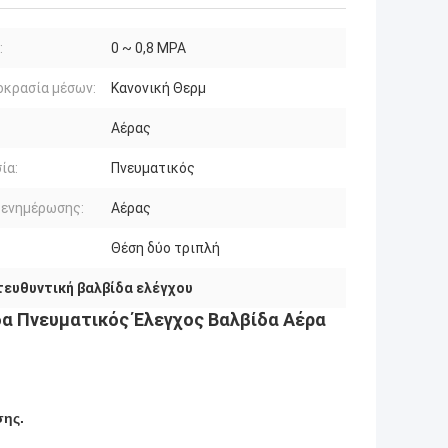
:
0 ~ 0,8 MPA
κρασία μέσων:
Κανονική Θερμ
Αέρας
ία:
Πνευματικός
 ενημέρωσης:
Αέρας
Θέση δύο τριπλή
τευθυντική βαλβίδα ελέγχου
α Πνευματικός Έλεγχος Βαλβίδα Αέρα
σης.