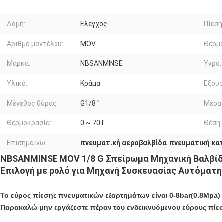
Δομή:
Ελεγχος
Πίεση
Αριθμό μοντέλου:
MOV
Θερμο
Μάρκα:
NBSANMINSE
Υγρό:
Υλικό:
Κράμα
Εξουσ
Μέγεθος θύρας:
G1/8 "
Μέσα
Θερμοκρασία:
0 ~ 70 Γ
Θέση:
Επισημαίνω:
πνευματική αεροβαλβίδα
,
πνευματική κα
NBSANMINSE MOV 1/8 G Σπείρωμα Μηχανική Βαλβίδ
Επιλογή με ρολό για Μηχανή Συσκευασίας Αυτόματη
Το εύρος πίεσης πνευματικών εξαρτημάτων είναι 0-8bar(0.8Mpa)
Παρακαλώ μην εργάζεστε πέραν του ενδεικνυόμενου εύρους πίε