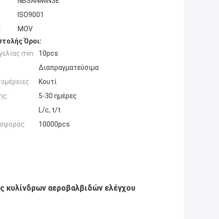
NBSANMINSE
ISO9001
:
MOV
τολής Όροι:
ελίας min:
10pcs
Διαπραγματεύσιμα
ομέρειες:
Κουτί
ης:
5-30 ημέρες
L/c, t/t
σφοράς:
10000pcs
ς κυλίνδρων αεροβαλβιδών ελέγχου