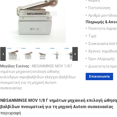
Μάρκα:
Πιστοποίηση:
Αριθμό μοντέλου
Πληρωμής & Αποσ
Ποσότητα παραγγ
Τιμή:
Συσκευασία λεπτ
Χρόνος παράδοσ
Όροι πληρωμής:
Μεγάλες Εικόνας :
NBSANMINSE MOV 1/8 Γ
Δυνατότητα προ
νημάτων μηχανική επιλογή ώθησης
Επικοινωνία
κυλίνδρων αεροβαλβιδών ελέγχου βαλβίδων
πνευματική για τη μηχανή Autom
συσκευασίας
NBSANMINSE MOV 1/8 Γ νημάτων μηχανική επιλογή ώθηση
βαλβίδων πνευματική για τη μηχανή Autom συσκευασίας
περιγραφή