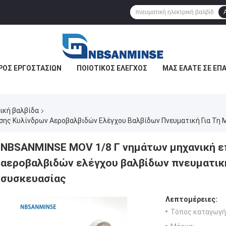
ΡΟΣ ΕΡΓΟΣΤΑΣΊΩΝ
ΠΟΙΟΤΙΚΌΣ ΈΛΕΓΧΟΣ
ΜΑΣ ΕΛΆΤΕ ΣΕ ΕΠ
ική βαλβίδα
ης Κυλίνδρων Αεροβαλβιδών Ελέγχου Βαλβίδων Πνευματική Για Τη
NBSANMINSE MOV 1/8 Γ νημάτων μηχανική ε
αεροβαλβιδών ελέγχου βαλβίδων πνευματική
συσκευασίας
Λεπτομέρειες:
Τόπος καταγωγή