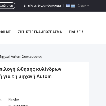
Ζητήστε ένα απόσπασμα
|
Greek
Αναζήτηση
ΑΦΉ ΜΕ
ΖΗΤΉΣΤΕ ΈΝΑ ΑΠΌΣΠΑΣΜΑ
ΕΙΔΉΣΕΙΣ
 Μηχανή Autom Συσκευασίας
πιλογή ώθησης κυλίνδρων
 για τη μηχανή Autom
ς:
Ningbo