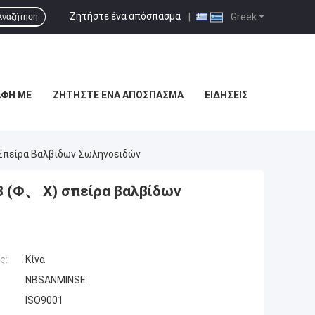
Ζητήστε ένα απόσπασμα
|
Greek
Αναζήτηση
ΑΦΉ ΜΕ
ΖΗΤΉΣΤΕ ΈΝΑ ΑΠΌΣΠΑΣΜΑ
ΕΙΔΉΣΕΙΣ
) Σπείρα Βαλβίδων Σωληνοειδών
 8 (Φ、 Χ) σπείρα βαλβίδων
ς:
Κίνα
NBSANMINSE
ISO9001