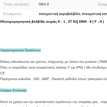
Τύπος σύνδεσης:
DIN4. 8
Εφαρ
Επισημαίνω:
πνευματική αεροβαλβίδα
,
πνευματική κα
Ηλεκτρομαγνητική βαλβίδα σειράς K - 1 . 2T KQ DIN4 . 8 ( F , H )
Χαρακτηριστικά Προϊόντων
Ειδική ενθυλάκωση και τρόπος πλήρωσης με νάιλον ίνα γυαλιού ( PA66
Όλες οι περιελίξεις είναι ονομαστικής κλάσης F και IP65 ( Με σύνδεσμο
CE
Παρέχονται καλώδια , DIN , AMP , Deutsch μέθοδοι όπως ηλεκτρικοί σύ
Σκέψεις Επιλογής
Κατά τη χρήση και την εγκατάσταση προϊόντων της εταιρείας μας , πα