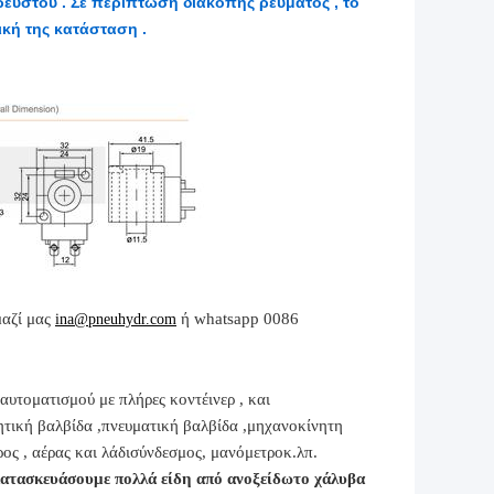
 ρευστού . Σε περίπτωση διακοπής ρεύματος , το
ική της κατάσταση .
αζί μας
ή whatsapp 0086
ina@pneuhydr.com
υτοματισμού με πλήρες κοντέινερ , και
ητική βαλβίδα ,
πνευματική βαλβίδα ,
μηχανοκίνητη
ος ,
αέρας και λάδι
σύνδεσμος
, μανόμετρο
κ.λπ.
ατασκευάσουμε πολλά είδη από ανοξείδωτο χάλυβα