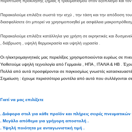
περίπτωση πρόκλησης ζημιάς ή τραυματισμού στον εξοπλισμό και τον χ
Παρακαλούμε επιλέξτε σωστά την ισχύ , την τάση και την απόδοση του
διασφαλίσετε ότι μπορεί να χρησιμοποιηθεί με ασφάλεια μακροπρόθεσμ
Παρακαλούμε επιλέξτε κατάλληλα για χρήση σε εκρηκτικές και δυσμενείς
, διάβρωση , υψηλή θερμοκρασία και υψηλή υγρασία .
Οι ηλεκτρομαγνητικές μας περιελίξεις χρησιμοποιούνται ευρέως σε πνευ
Υιοθετούμε υψηλή τεχνολογία από Γερμανία , ΗΠΑ , ΙΤΑΛΙΑ & ΗΒ . Έχο
Πολλά από αυτά προσφέρονται σε παγκοσμίως γνωστές κατασκευαστέ
Σημείωση : έχουμε περισσότερα μοντέλα από αυτά που συλλέγονται σε
Γιατί να μας επιλέξετε
. Διάφορα στυλ για κάθε προϊόν και πλήρεις σειρές πνευματικών
. Μεγάλο απόθεμα για γρήγορη αποστολή .
. Υψηλή ποιότητα με ανταγωνιστική τιμή .