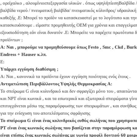
, ορείχαλκο , αλουμίνιο
επεξεργασία υλικών .
όπως υψηλή
πίεση
Βαλβίδα /
βαλβίδα νερού /
πνευματική βαλβίδα
/ πνευματικός κύλινδρος
/ υδραυλική
καθεξής .
Ε: Μπορεί το προϊόν να κατασκευαστεί με το λογότυπο και την
κατασκευάσουμε . είμαστε προμηθευτής OEM για χρόνια και επαγγελματί
εξουσιοδότηση εάν είναι δυνατόν .
Ε: Μπορείτε να παρέχετε πρωτότυπα 
προϊόντων ;
Α: Ναι , μπορούμε να προμηθεύσουμε όπως Festo , Smc , Ckd , Burk
Endress + Hauser κ.λπ.
Ε:
Υπάρχει εγγύηση διαθέσιμη ;
Α: Ναι , κανονικά τα προϊόντα έχουν εγγύηση ποιότητας ενός έτους .
Αντιμετώπιση Περιβάλλοντος Υψηλής Θερμοκρασίας
Α:
Το σπείρωμα G είναι κυλινδρικό και δεν σφραγίζει μόνο του , απαιτώντ
και NPT είναι κωνικά , και τα εσωτερικά και εξωτερικά σπειρώματα γίν
επιτυγχάνεται μέσω της παραμόρφωσης των σπειρωμάτων , και συνήθως 
για την ενίσχυση του αποτελέσματος σφράγισης
Το σπείρωμα G είναι ένας κυλινδρικός ευθύς σωλήνας που χρησιμοποι
PT είναι ένας κωνικός σωλήνας που βασίζεται στην παραμόρφωση κα
είναι επίσης ένας κωνικός σωλήνας με γωνία προφίλ δοντιού 60 μοιρ