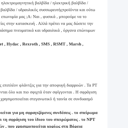
 ηλεκτρομαγνητική βαλβίδα / ηλεκτρική βαλβίδα /
 βαλβίδα / υδραυλικός συσσωρευτής
προϊόντα και ούτω
 επωνυμία μας ;
Α: Ναι , φυσικά , μπορούμε να το
ες στην κατασκευή . Αλλά πρέπει να μας δώσετε την
διάσημα πνευματικά και υδραυλικά , όργανα επώνυμων
et , Hydac , Rexroth , SMS , RSMT , Marsh ,
ας επιπλέον φλάντζες για την αποφυγή διαρροών . Τα PT
ονται όλο και πιο σφιχτά όταν σφίγγονται . Η σφράγιση
χρησιμοποιείται στεγανωτικό ή ταινία σε συνδυασμό
είται για μη σφραγιζόμενες συνδέσεις . το σπείρωμα
ι τη σφράγιση του ίδιου του σπειρώματος . το NPT
ών , που χρησιμοποιείται κυρίως στη Βόρεια