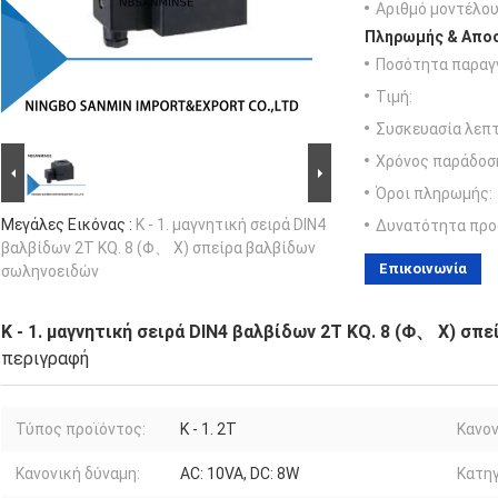
Αριθμό μοντέλου
Πληρωμής & Αποσ
Ποσότητα παραγγ
Τιμή:
Συσκευασία λεπτ
Χρόνος παράδοσ
Όροι πληρωμής:
Μεγάλες Εικόνας :
K - 1. μαγνητική σειρά DIN4
Δυνατότητα προ
βαλβίδων 2T KQ. 8 (Φ、 Χ) σπείρα βαλβίδων
Επικοινωνία
σωληνοειδών
K - 1. μαγνητική σειρά DIN4 βαλβίδων 2T KQ. 8 (Φ、 Χ) σ
περιγραφή
Τύπος προϊόντος:
K - 1. 2T
Κανον
Κανονική δύναμη:
AC: 10VA, DC: 8W
Κατηγ