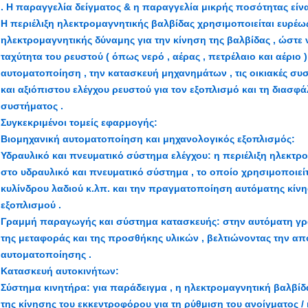
. Η παραγγελία δείγματος & η παραγγελία μικρής ποσότητας είνα
Η περιέλιξη ηλεκτρομαγνητικής βαλβίδας χρησιμοποιείται ευρέως 
ηλεκτρομαγνητικής δύναμης για την κίνηση της βαλβίδας , ώστε ν
ταχύτητα του ρευστού ( όπως νερό , αέρας , πετρέλαιο και αέριο 
αυτοματοποίηση , την κατασκευή μηχανημάτων , τις οικιακές συσ
και αξιόπιστου ελέγχου ρευστού για τον εξοπλισμό και τη διασφά
συστήματος .
Συγκεκριμένοι τομείς εφαρμογής:
Βιομηχανική αυτοματοποίηση και μηχανολογικός εξοπλισμός:
Υδραυλικό και πνευματικό σύστημα ελέγχου: η περιέλιξη ηλεκτρο
στο υδραυλικό και πνευματικό σύστημα , το οποίο χρησιμοποιείτα
κυλίνδρου λαδιού κ.λπ. και την πραγματοποίηση αυτόματης κίνη
εξοπλισμού .
Γραμμή παραγωγής και σύστημα κατασκευής: στην αυτόματη γρα
της μεταφοράς και της προσθήκης υλικών , βελτιώνοντας την α
αυτοματοποίησης .
Κατασκευή αυτοκινήτων:
Σύστημα κινητήρα: για παράδειγμα , η ηλεκτρομαγνητική βαλβίδ
της κίνησης του εκκεντροφόρου για τη ρύθμιση του ανοίγματος / 