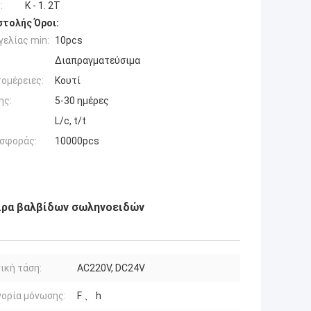
:
K - 1. 2T
τολής Όροι:
ελίας min:
10pcs
Διαπραγματεύσιμα
ομέρειες:
Κουτί
ης:
5-30 ημέρες
L/c, t/t
σφοράς:
10000pcs
πείρα βαλβίδων σωληνοειδών
ική τάση:
AC220V, DC24V
ορία μόνωσης:
F 、 h