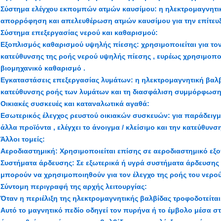
Σύστημα ελέγχου εκπομπών ατμών καυσίμου: η ηλεκτρομαγνητική
απορρόφηση και απελευθέρωση ατμών καυσίμου για την επίτευ
Σύστημα επεξεργασίας νερού και καθαρισμού:
Εξοπλισμός καθαρισμού υψηλής πίεσης: χρησιμοποιείται για τον 
κατεύθυνσης της ροής νερού υψηλής πίεσης , ευρέως χρησιμοπ
βιομηχανικό καθαρισμό .
Εγκαταστάσεις επεξεργασίας λυμάτων: η ηλεκτρομαγνητική βαλβί
κατεύθυνσης ροής των λυμάτων και τη διασφάλιση συμμόρφωσης
Οικιακές συσκευές και καταναλωτικά αγαθά:
Εσωτερικός έλεγχος ρευστού οικιακών συσκευών: για παράδειγμα
άλλα προϊόντα , ελέγχει το άνοιγμα / κλείσιμο και την κατεύθυνσ
Άλλοι τομείς:
Αεροδιαστημική: Χρησιμοποιείται επίσης σε αεροδιαστημικό εξο
Συστήματα άρδευσης: Σε εξωτερικά ή υγρά συστήματα άρδευσης ,
μπορούν να χρησιμοποιηθούν για τον έλεγχο της ροής του νερού
Σύντομη περιγραφή της αρχής λειτουργίας:
Όταν η περιέλιξη της ηλεκτρομαγνητικής βαλβίδας τροφοδοτείται 
Αυτό το μαγνητικό πεδίο οδηγεί τον πυρήνα ή το έμβολο μέσα στη 