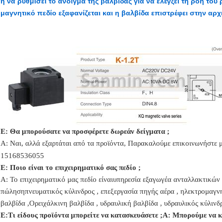
ή να ρυθμίσει το άνοιγμα της βαλβίδας για να ελέγξει τη ροή του
μαγνητικό πεδίο εξαφανίζεται και η βαλβίδα επιστρέφει στην αρχ
Ε: Θα μπορούσατε να προσφέρετε δωρεάν δείγματα ;
Α: Ναι,
αλλά εξαρτάται από τα προϊόντα,
Παρακαλούμε επικοινωνήστε μ
15168536055
Ε: Ποιο είναι το επιχειρηματικό σας πεδίο ;
Α: Το επιχειρηματικό μας πεδίο είναι
υπηρεσία εξαγωγέα ανταλλακτικών α
πώληση
πνευματικός κύλινδρος , επεξεργασία πηγής αέρα , ηλεκτρομαγν
βαλβίδα ,
Ορειχάλκινη βαλβίδα , υδραυλική βαλβίδα , υδραυλικός κύλινδρ
Ε:
Τι είδους προϊόντα μπορείτε να κατασκευάσετε ;
Α: Μπορούμε να κ