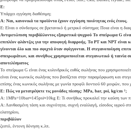
Ε:
Υπάρχει εγγύηση διαθέσιμη;
Α: Ναι, κανονικά τα προϊόντα έχουν εγγύηση ποιότητας ενός έτους.
Ε: Είναι ο σύνδεσμος σε βρετανικό ή μετρικό σύστημα; Ποια είναι η δ
Αντιμετώπιση περιβάλλοντος εξαιρετικά ψυχρού
Το σπείρωμα G είνα
επιπλέον φλάντζες για την αποφυγή διαρροής. Τα PT και NPT είναι 
γίνονται όλο και πιο σφιχτά όταν σφίγγονται. Η στεγανοποίηση επ
σπειρωμάτων, και συνήθως χρησιμοποιείται στεγανωτικό ή ταινία σ
αποτελέσματος
Το σπείρωμα G είναι ένας κυλινδρικός ευθύς σωλήνας που χρησιμοποιείτ
είναι ένας κωνικός σωλήνας που βασίζεται στην παραμόρφωση και στεγα
επίσης ένας κωνικός σωλήνας με γωνία προφίλ δοντιού 60 μοιρών, που 
Ε: Πώς να μετατρέψετε τις μονάδες πίεσης: MPa, bar, psi, kg/cm ²;
Α: 1MPa=10bar≈145psi≈10kg
Ε: Τι συνήθως προκαλεί την καύση των 
Α: Λανθασμένη τάση και συχνότητα, συχνή εναλλαγή, είσοδος υγρού στ
ελατηρίου,
περιβάλλον
ζεστό, έντονη δόνηση κ.λπ.