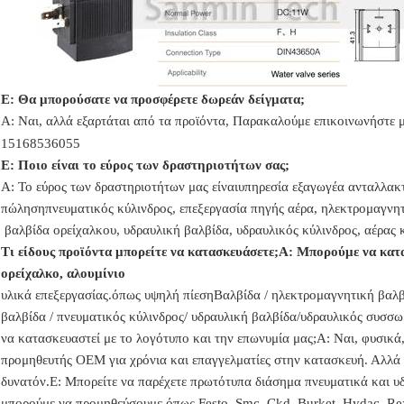
Ε: Θα μπορούσατε να προσφέρετε δωρεάν δείγματα;
Α: Ναι,
αλλά εξαρτάται από τα προϊόντα,
Παρακαλούμε επικοινωνήστε μ
15168536055
Ε: Ποιο είναι το εύρος των δραστηριοτήτων σας;
Α: Το εύρος των δραστηριοτήτων μας είναι
υπηρεσία εξαγωγέα ανταλλακτ
πώληση
πνευματικός κύλινδρος, επεξεργασία πηγής αέρα, ηλεκτρομαγνη
βαλβίδα ορείχαλκου, υδραυλική βαλβίδα, υδραυλικός κύλινδρος,
αέρας 
Τι είδους προϊόντα μπορείτε να κατασκευάσετε;
Α: Μπορούμε να κατα
ορείχαλκο, αλουμίνιο
υλικά επεξεργασίας.
όπως υψηλή
πίεση
Βαλβίδα / ηλεκτρομαγνητική βαλβί
βαλβίδα
/ πνευματικός κύλινδρος
/ υδραυλική βαλβίδα/υδραυλικός συσσω
να κατασκευαστεί με το λογότυπο και την επωνυμία μας;
Α: Ναι, φυσικά
προμηθευτής OEM για χρόνια και επαγγελματίες στην κατασκευή. Αλλά π
δυνατόν.
Ε: Μπορείτε να παρέχετε πρωτότυπα διάσημα πνευματικά και 
μπορούμε να προμηθεύσουμε όπως Festo, Smc, Ckd, Burket, Hydac, Re