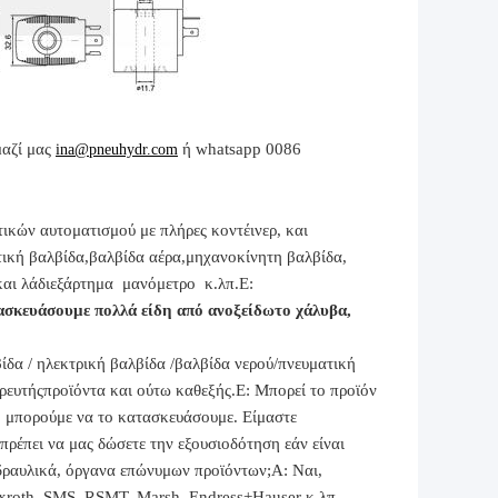
αζί μας
ή whatsapp 0086
ina@pneuhydr.com
ικών αυτοματισμού με πλήρες κοντέινερ, και
τική βαλβίδα,
βαλβίδα αέρα,
μηχανοκίνητη βαλβίδα,
και λάδι
εξάρτημα
μανόμετρο κ.λπ.
Ε:
σκευάσουμε πολλά είδη από ανοξείδωτο χάλυβα
,
δα / ηλεκτρική βαλβίδα /
βαλβίδα νερού/
πνευματική
ρευτής
προϊόντα και ούτω καθεξής.
Ε: Μπορεί το προϊόν
, μπορούμε να το κατασκευάσουμε. Είμαστε
ρέπει να μας δώσετε την εξουσιοδότηση εάν είναι
υδραυλικά, όργανα επώνυμων προϊόντων;
Α: Ναι,
xroth, SMS, RSMT, Marsh, Endress+Hauser κ.λπ.