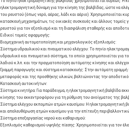
Το πηνίο ηλεκτρομαγνητικής βαλβίδας χρησιμοποιείται ευρέως. Η κύ
ηλεκτρομαγνητική δύναμη για την κίνηση της βαλβίδας, ώστε να ελέγ
του ρευστού (όπως νερό, αέρας, λάδι και αέριο). Χρησιμοποιείται κ
κατασκευή μηχανημάτων, τις οικιακές συσκευές και άλλους τομείς γ
ρευστού για τον εξοπλισμό και τη διασφάλιση σταθερής και αποδοτ
Ειδικοί τομείς εφαρμογής:
Βιομηχανική αυτοματοποίηση και μηχανολογικός εξοπλισμός:
Σύστημα υδραυλικού και πνευματικού ελέγχου: Το πηνίο ηλεκτρομαγ
υδραυλικό και πνευματικό σύστημα, το οποίο χρησιμοποιείται για τ
λαδιού κ.λπ. και την πραγματοποίηση αυτόματης κίνησης και ελέγχο
Γραμμή παραγωγής και σύστημα κατασκευής: Στην αυτόματη γραμμή π
μεταφοράς και της προσθήκης υλικών, βελτιώνοντας την αποδοτικό
Κατασκευή αυτοκινήτων:
Σύστημα κινητήρα: Για παράδειγμα, η ηλεκτρομαγνητική βαλβίδα εκκ
κίνησης του εκκεντροφόρου για τη ρύθμιση του ανοίγματος της βαλ
Σύστημα ελέγχου εκπομπών ατμών καυσίμου: Η ηλεκτρομαγνητική βα
και απελευθέρωση ατμών καυσίμου για την επίτευξη περιβαλλοντικ
Σύστημα επεξεργασίας νερού και καθαρισμού:
Εξοπλισμός καθαρισμού υψηλής πίεσης: Χρησιμοποιείται για τον έλ