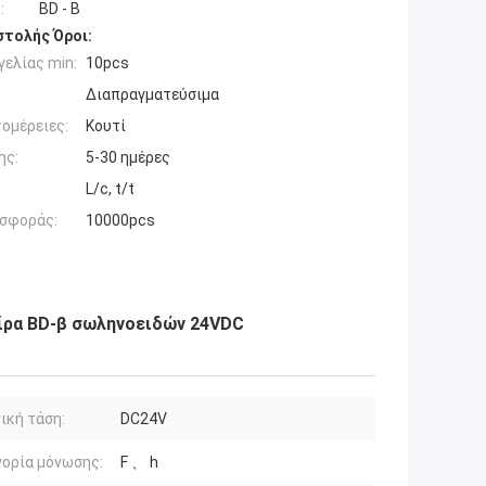
:
BD - Β
τολής Όροι:
ελίας min:
10pcs
Διαπραγματεύσιμα
ομέρειες:
Κουτί
ης:
5-30 ημέρες
L/c, t/t
σφοράς:
10000pcs
ίρα BD-β σωληνοειδών 24VDC
ική τάση:
DC24V
ορία μόνωσης:
F 、 h