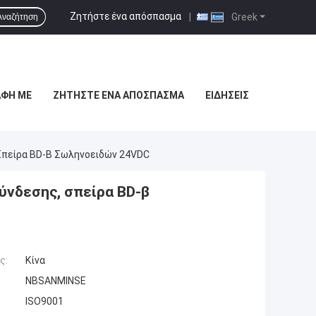
Ζητήστε ένα απόσπασμα
|
Greek
Αναζήτηση
ΑΦΉ ΜΕ
ΖΗΤΉΣΤΕ ΈΝΑ ΑΠΌΣΠΑΣΜΑ
ΕΙΔΉΣΕΙΣ
Σπείρα BD-Β Σωληνοειδών 24VDC
νδεσης, σπείρα BD-β
ς:
Κίνα
NBSANMINSE
ISO9001