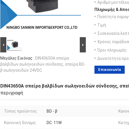
Αριθμό μοντέλου
Πληρωμής & Αποσ
Ποσότητα παραγγ
Τιμή:
Συσκευασία λεπτ
Χρόνος παράδοσ
Όροι πληρωμής:
Μεγάλες Εικόνας :
DIN43650A σπείρα
Δυνατότητα προ
βαλβίδων σωληνοειδών σύνδεσης, σπείρα BD-
Επικοινωνία
β σωληνοειδών 24VDC
DIN43650A σπείρα βαλβίδων σωληνοειδών σύνδεσης, σπε
περιγραφή
Τύπος προϊόντος:
BD - β
Κανον
Κανονική δύναμη:
DC: 11W
Κατηγ