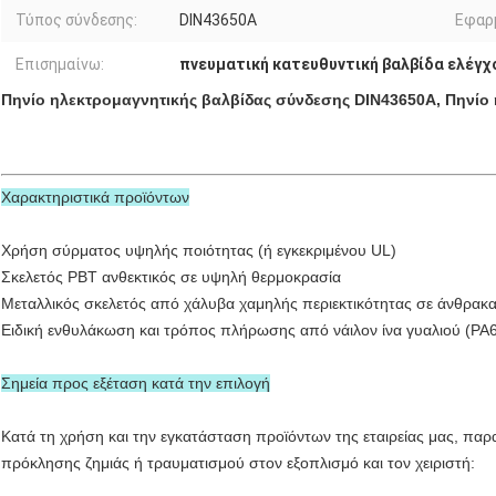
Τύπος σύνδεσης:
DIN43650A
Εφαρ
Επισημαίνω:
πνευματική κατευθυντική βαλβίδα ελέγχ
Πηνίο ηλεκτρομαγνητικής βαλβίδας σύνδεσης DIN43650A, Πηνίο
Χαρακτηριστικά προϊόντων
Χρήση σύρματος υψηλής ποιότητας (ή εγκεκριμένου UL)
Σκελετός PBT ανθεκτικός σε υψηλή θερμοκρασία
Μεταλλικός σκελετός από χάλυβα χαμηλής περιεκτικότητας σε άνθρακ
Ειδική ενθυλάκωση και τρόπος πλήρωσης από νάιλον ίνα γυαλιού (PA
Σημεία προς εξέταση κατά την επιλογή
Κατά τη χρήση και την εγκατάσταση προϊόντων της εταιρείας μας, πα
πρόκλησης ζημιάς ή τραυματισμού στον εξοπλισμό και τον χειριστή: