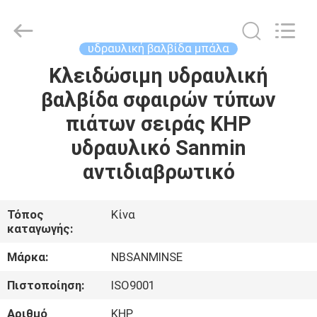
Sanmin
Import
And
Export
Co.,Ltd..
υδραυλική βαλβίδα μπάλα
All
Rights
Κλειδώσιμη υδραυλική
ΣΠΊΤΙ
Reserved.
βαλβίδα σφαιρών τύπων
ΠΡΟΪΌΝΤΑ
πιάτων σειράς KHP
υδραυλικό Sanmin
ΠΕΡΊΠΟΥ
αντιδιαβρωτικό
ΕΜΕΊΣ
Τόπος
Κίνα
καταγωγής:
ΓΎΡΟΣ
ΕΡΓΟΣΤΑΣΊΩΝ
Μάρκα:
NBSANMINSE
Πιστοποίηση:
ISO9001
ΠΟΙΟΤΙΚΌΣ
Αριθμό
KHP