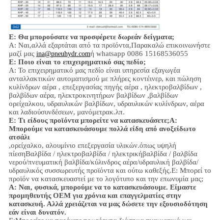
Ε: Θα μπορούσατε να προσφέρετε δωρεάν δείγματα;
Α: Ναι,
αλλά εξαρτάται από τα προϊόντα,
Παρακαλώ επικοινωνήστε
μαζί μας
ή whatsapp 0086 15168536055
ina@pneuhydr.com
Ε: Ποιο είναι το επιχειρηματικό σας πεδίο;
Α: Το επιχειρηματικό μας πεδίο είναι
υπηρεσία εξαγωγέα
ανταλλακτικών αυτοματισμού με πλήρες κοντέινερ, και πώληση
κυλίνδρων αέρα , επεξεργασίας πηγής αέρα , ηλεκτροβαλβίδων ,
βαλβίδων αέρα,
ηλεκτροκινητήρων βαλβίδων ,
βαλβίδων
ορείχαλκου, υδραυλικών βαλβίδων, υδραυλικών κυλίνδρων,
αέρα
και λαδιού
συνδέσεων
, μανόμετρα
κ.λπ.
Ε:
Τι είδους προϊόντα μπορείτε να κατασκευάσετε;
Α:
Μπορούμε να κατασκευάσουμε πολλά είδη από ανοξείδωτο
ατσάλι
,
ορείχαλκο, αλουμίνιο
επεξεργασία υλικών.
όπως υψηλή
πίεση
Βαλβίδα / ηλεκτροβαλβίδα / ηλεκτρικήβαλβίδα /
βαλβίδα
νερού/
πνευματική βαλβίδα
/
κύλινδρος αέρα
/υδραυλική βαλβίδα/
υδραυλικός συσσωρευτής
προϊόντα και ούτω καθεξής.
Ε: Μπορεί το
προϊόν να κατασκευαστεί με το λογότυπο και την επωνυμία μας;
Α: Ναι, φυσικά, μπορούμε να το κατασκευάσουμε. Είμαστε
προμηθευτής OEM για χρόνια και επαγγελματίες στην
κατασκευή. Αλλά χρειάζεται να μας δώσετε την εξουσιοδότηση
εάν είναι δυνατόν.