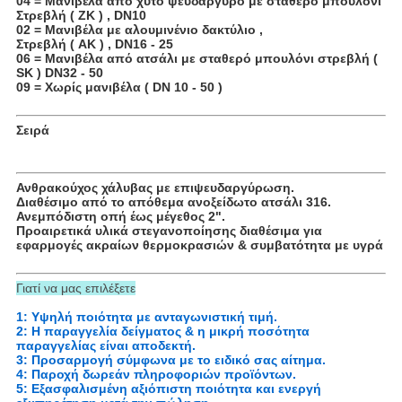
04 = Μανιβέλα από χυτό ψευδάργυρο με σταθερό μπουλόνι
Στρεβλή ( ZK ) , DN10
02 = Μανιβέλα με αλουμινένιο δακτύλιο ,
Στρεβλή ( AK ) , DN16 - 25
06 = Μανιβέλα από ατσάλι με σταθερό μπουλόνι στρεβλή (
SK ) DN32 - 50
09 = Χωρίς μανιβέλα ( DN 10 - 50 )
Σειρά
Ανθρακούχος χάλυβας με επιψευδαργύρωση.
Διαθέσιμο από το απόθεμα ανοξείδωτο ατσάλι 316.
Ανεμπόδιστη οπή έως μέγεθος 2".
Προαιρετικά υλικά στεγανοποίησης διαθέσιμα για
εφαρμογές ακραίων θερμοκρασιών & συμβατότητα με υγρά
Γιατί να μας επιλέξετε
1: Υψηλή ποιότητα με ανταγωνιστική τιμή.
2: Η παραγγελία δείγματος & η μικρή ποσότητα
παραγγελίας είναι αποδεκτή.
3: Προσαρμογή σύμφωνα με το ειδικό σας αίτημα.
4: Παροχή δωρεάν πληροφοριών προϊόντων.
5: Εξασφαλισμένη αξιόπιστη ποιότητα και ενεργή