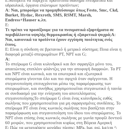
Ε:Μπορείτε να παρέχετε πρωτότυπα διάσημα πνευματικά και
υδραυλικά, όργανα επώνυμων προϊόντων;
Α: Ναι, μπορούμε να προμηθεύσουμε όπως Festo, Smc, Ckd,
Burket, Hydac, Rexroth, SMS, RSMT, Marsh,
Endress+Hauser κ.λπ.
Ε:
Τι πρέπει να προσέξουμε για τα πνευματικά εξαρτήματα σε
περιβάλλοντα υψηλής θερμοκρασίας ή εξαιρετικά ψυχρά;
Α:
Ναι, κανονικά τα προϊόντα έχουν εγγύηση ποιότητας ενός
έτους.
Ε: Είναι η σύνδεση σε βρετανικό ή μετρικό σύστημα; Ποια είναι η
διαφορά μεταξύ σπειρωμάτων PT, NPT και G;
Α:
Το σπείρωμα G είναι κυλινδρικό και δεν σφραγίζει μόνο του,
απαιτώντας επιπλέον φλάντζες για την αποφυγή διαρροών. Τα PT
και NPT είναι κωνικά, και τα εσωτερικά και εξωτερικά
σπειρώματα γίνονται όλο και πιο σφιχτά όταν σφίγγονται. Η
στεγανοποίηση επιτυγχάνεται μέσω της παραμόρφωσης των
σπειρωμάτων, και συνήθως χρησιμοποιείται στεγανωτικό ή ταινία
σε συνδυασμό για την ενίσχυση του αποτελέσματος
στεγανοποίησης
Το σπείρωμα G είναι ένας κυλινδρικός ευθύς
σωλήνας που χρησιμοποιείται για μη σφραγισμένες συνδέσεις. Το
σπείρωμα PT είναι ένας κωνικός σωλήνας που βασίζεται στην
παραμόρφωση και στεγανοποίηση του ίδιου του σπειρώματος. Το
NPT είναι επίσης ένας κωνικός σωλήνας με γωνία προφίλ δοντιού
60 μοιρών, που χρησιμοποιείται κυρίως στη Βόρεια Αμερική
Ε: Πώς να μετατρέψετε μονάδες πίεσης: MPa, bar, psi, kg/cm ²;