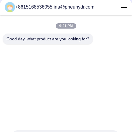
+8615168536055 ina@pneuhydr.com
Υδραυλική βαλβίδα σωληνοειδών FWH 24VDC 110VAC 220VAC
για τον εστέρα ορυκτελαίου/φωσφορικού άλατος
9:21 PM
FW ηλεκτρική υδραυλική βαλβίδα σωληνοειδών, υδραυλικές
βαλβίδες ελέγχου σωληνοειδών κατευθυντικές
Good day, what product are you looking for?
Λαϊκή κατηγορία
Όλα
Πνευματικοί 
Πνευματική 
Ηλεκτρομαγνητική 
Βαλβίδα Σφυγμού
Βαλβίδα
Πνευματική 
Πνευματικός 
Βαλβίδα 
Δονητής Αέρα
Καθισμάτων Γωνίας
Βαλβίδα 
Lubricator 
Σωληνοειδών 
Ρυθμιστών Φίλτρων
Ορείχαλκου
Πνευματικός 
Πνευματικές 
Κύλινδρος Αέρα
Συναρμολογήσεις 
Αέρα