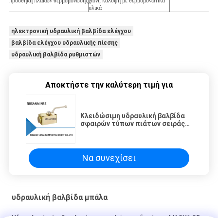
προσθήκη πλακών θερμομόνωσης
χιόνι, κάλυψη με θερμομονωτικά
υλικά
ηλεκτρονική υδραυλική βαλβίδα ελέγχου
βαλβίδα ελέγχου υδραυλικής πίεσης
υδραυλική βαλβίδα ρυθμιστών
Αποκτήστε την καλύτερη τιμή για
Κλειδώσιμη υδραυλική βαλβίδα
σφαιρών τύπων πιάτων σειράς
KHP υδραυλικό Sanmin
αντιδιαβρωτικό
Να συνεχίσει
υδραυλική βαλβίδα μπάλα
Υδραυλικό μέγεθος λιμένων υψηλών συνδετήρων M12X1.25