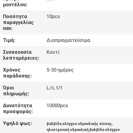
ΈΛΕΓΧΟΣ
μοντέλου:
Ποσότητα
10pcs
ΜΑΣ
παραγγελίας
min:
ΕΛΆΤΕ
Τιμή:
Διαπραγματεύσιμα
ΣΕ
ΕΠΑΦΉ
Συσκευασία
Κουτί
λεπτομέρειες:
ΜΕ
Χρόνος
5-30 ημέρες
παράδοσης:
ΕΙΔΉΣΕΙΣ
Όροι
L/c, t/t
πληρωμής:
ΖΗΤΉΣΤΕ
Δυνατότητα
10000pcs
ΈΝΑ
προσφοράς:
ΑΠΌΣΠΑΣΜΑ
Υψηλό φως:
,
βαλβίδα ελέγχου υδραυλικής πίεσης
ηλεκτρονική υδραυλική βαλβίδα ελέγχου