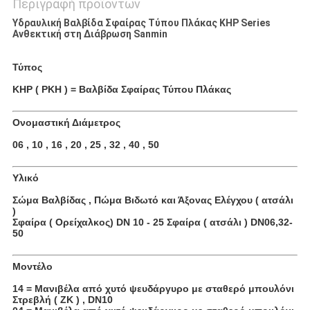
Περιγραφή προϊόντων
Υδραυλική Βαλβίδα Σφαίρας Τύπου Πλάκας KHP Series
Ανθεκτική στη Διάβρωση Sanmin
Τύπος
KHP ( PKH ) = Βαλβίδα Σφαίρας Τύπου Πλάκας
Ονομαστική Διάμετρος
06 , 10 , 16 , 20 , 25 , 32 , 40 , 50
Υλικό
Σώμα Βαλβίδας , Πώμα Βιδωτό και Άξονας Ελέγχου ( ατσάλι
)
Σφαίρα ( Ορείχαλκος) DN 10 - 25 Σφαίρα ( ατσάλι ) DN06,32-
50
Μοντέλο
14 = Μανιβέλα από χυτό ψευδάργυρο με σταθερό μπουλόνι
Στρεβλή ( ZK ) , DN10