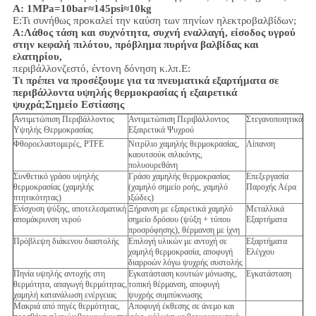
Α: 1MPa=10bar≈145psi≈10kg
Ε:Τι συνήθως προκαλεί την καύση των πηνίων ηλεκτροβαλβίδων;
Α:Λάθος τάση και συχνότητα, συχνή εναλλαγή, είσοδος υγρού
στην κεφαλή πιλότου, πρόβλημα πυρήνα βαλβίδας και
ελατηρίου,
περιβάλλον
ζεστό, έντονη δόνηση κ.λπ.
Ε:
Τι πρέπει να προσέξουμε για τα πνευματικά εξαρτήματα σε
περιβάλλοντα υψηλής θερμοκρασίας ή εξαιρετικά
ψυχρά;
Σημείο Εστίασης
Αντιμετώπιση Περιβάλλοντος
Αντιμετώπιση Περιβάλλοντος
Στεγανοποιητικά
Υψηλής Θερμοκρασίας
Εξαιρετικά Ψυχρού
Φθοροελαστομερές, PTFE
Νιτρίλιο χαμηλής θερμοκρασίας,
Λίπανση
καουτσούκ σιλικόνης,
πολυουρεθάνη
Συνθετικό γράσο υψηλής
Γράσο χαμηλής θερμοκρασίας
Επεξεργασία
θερμοκρασίας (χαμηλής
(χαμηλό σημείο ροής, χαμηλό
Παροχής Αέρα
πτητικότητας)
ιξώδες)
Ενίσχυση ψύξης, αποτελεσματική
Ξήρανση με εξαιρετικά χαμηλό
Μεταλλικά
απομάκρυνση νερού
σημείο δρόσου (ψύξη + τύπου
Εξαρτήματα
προσρόφησης), θέρμανση με ίχνη
Πρόβλεψη διάκενου διαστολής
Επιλογή υλικών με αντοχή σε
Εξαρτήματα
χαμηλή θερμοκρασία, αποφυγή
Ελέγχου
διαρροών λόγω ψυχρής συστολής
Πηνία υψηλής αντοχής στη
Εγκατάσταση κουτιών μόνωσης,
Εγκατάσταση
θερμότητα, απαγωγή θερμότητας,
τοπική θέρμανση, αποφυγή
χαμηλή κατανάλωση ενέργειας
ψυχρής συμπύκνωσης
Μακριά από πηγές θερμότητας,
Αποφυγή έκθεσης σε άνεμο και