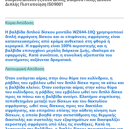
Διπλής Πιστοποίηση ISO9001
Κύρια Απόδοση
Η βαλβίδα διπλού δίσκου μοντέλο WZ644-10Q χρησιμοποιεί
διπλή σφράγιση δίσκου και οι επιφάνειες σφράγισης είναι
κατασκευασμένες από κράμα ανθεκτικό στη φθορά ή
κεραμικό. Η σφράγιση είναι 100% αεροστεγής και η
βαλβίδα επιτυγχάνει μεγάλη διάρκεια ζωής, ιδιαίτερα σε
εφαρμογές. Κατά συνέπεια, η συνολική αξιοπιστία του
συστήματος αυξάνεται δραματικά.
Λειτουργική Απόδοση
Όταν εισάγεται αέρας στην άνω θύρα του κυλίνδρου, η
ράβδος του εμβόλου ωθεί τον διπλό δίσκο προς τα κάτω και
η βαλβίδα κλείνει. Όταν εισάγεται αέρας στην κάτω θύρα
του κυλίνδρου, η ράβδος του εμβόλου ωθεί τον διπλό δίσκο
προς τα πάνω και η βαλβίδα ανοίγει. Ελατήριο συμπίεσης
τοποθετημένο μεταξύ των δίσκων και του δακτυλίου
σφράγισης, ωθεί τους δίσκους προς τον δακτύλιο
σφράγισης, και επιτρέπει επίσης την κάθετη κίνηση των
δίσκων, η οποία βοηθά στην αντιστάθμιση της θερμικής
διαστολής και συστολής των εξαρτημάτων και διασφαλίζει
αεροστεγή σφράγιση υπό όλες τις συνθήκες. Κατά τη
λειτουργία της βαλβίδας, ο διπλός δίσκος περιστρέφεται για