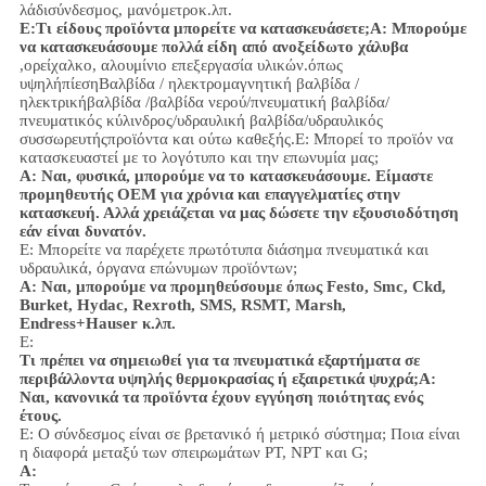
λάδι
σύνδεσμος
, μανόμετρο
κ.λπ.
Ε:
Τι είδους προϊόντα μπορείτε να κατασκευάσετε;
Α: Μπορούμε
να κατασκευάσουμε πολλά είδη από ανοξείδωτο χάλυβα
,
ορείχαλκο, αλουμίνιο
επεξεργασία υλικών.
όπως
υψηλή
πίεση
Βαλβίδα / ηλεκτρομαγνητική βαλβίδα /
ηλεκτρικήβαλβίδα /
βαλβίδα νερού/
πνευματική βαλβίδα
/
πνευματικός κύλινδρος
/υδραυλική βαλβίδα/υδραυλικός
συσσωρευτής
προϊόντα και ούτω καθεξής.
Ε: Μπορεί το προϊόν να
κατασκευαστεί με το λογότυπο και την επωνυμία μας;
Α: Ναι, φυσικά, μπορούμε να το κατασκευάσουμε. Είμαστε
προμηθευτής OEM για χρόνια και επαγγελματίες στην
κατασκευή. Αλλά χρειάζεται να μας δώσετε την εξουσιοδότηση
εάν είναι δυνατόν.
Ε: Μπορείτε να παρέχετε πρωτότυπα διάσημα πνευματικά και
υδραυλικά, όργανα επώνυμων προϊόντων;
Α: Ναι, μπορούμε να προμηθεύσουμε όπως Festo, Smc, Ckd,
Burket, Hydac, Rexroth, SMS, RSMT, Marsh,
Endress+Hauser κ.λπ.
Ε:
Τι πρέπει να σημειωθεί για τα πνευματικά εξαρτήματα σε
περιβάλλοντα υψηλής θερμοκρασίας ή εξαιρετικά ψυχρά;
Α:
Ναι, κανονικά τα προϊόντα έχουν εγγύηση ποιότητας ενός
έτους.
Ε: Ο σύνδεσμος είναι σε βρετανικό ή μετρικό σύστημα; Ποια είναι
η διαφορά μεταξύ των σπειρωμάτων PT, NPT και G;
Α: