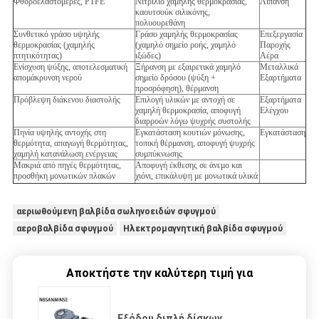
Φθοροελαστομερές, PTFE
Νιτρίλιο χαμηλής θερμοκρασίας,
Λίπανση
καουτσούκ σιλικόνης,
πολυουρεθάνη
Συνθετικό γράσο υψηλής
Γράσο χαμηλής θερμοκρασίας
Επεξεργασία
θερμοκρασίας (χαμηλής
(χαμηλό σημείο ροής, χαμηλό
Παροχής
πτητικότητας)
ιξώδες)
Αέρα
Ενίσχυση ψύξης, αποτελεσματική
Ξήρανση με εξαιρετικά χαμηλό
Μεταλλικά
απομάκρυνση νερού
σημείο δρόσου (ψύξη +
Εξαρτήματα
προσρόφηση), θέρμανση
Πρόβλεψη διάκενου διαστολής
Επιλογή υλικών με αντοχή σε
Εξαρτήματα
χαμηλή θερμοκρασία, αποφυγή
Ελέγχου
διαρροών λόγω ψυχρής συστολής
Πηνία υψηλής αντοχής στη
Εγκατάσταση κουτιών μόνωσης,
Εγκατάσταση
θερμότητα, απαγωγή θερμότητας,
τοπική θέρμανση, αποφυγή ψυχρής
χαμηλή κατανάλωση ενέργειας
συμπύκνωσης
Μακριά από πηγές θερμότητας,
Αποφυγή έκθεσης σε άνεμο και
προσθήκη μονωτικών πλακών
χιόνι, επικάλυψη με μονωτικά υλικά
αεριωθούμενη βαλβίδα σωληνοειδών σφυγμού
αεροβαλβίδα σφυγμού
Ηλεκτρομαγνητική βαλβίδα σφυγμού
Αποκτήστε την καλύτερη τιμή για
Εξόδου διπλή δίσκων