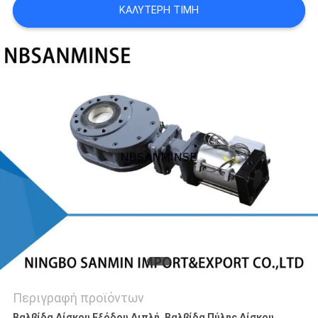
ΚΑΛΎΤΕΡΗ ΤΙΜΉ
SITEMAP
ΠΟΛΙΤΙΚΉ
ΑΠΟΡΡΉΤΟΥ
Περιγραφή προϊόντων
Βαλβίδα Δίσκου Εξόδου Διπλή, Βαλβίδα Πύλης Δίσκου