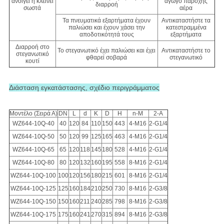
ανοίγει ή κλείνει
αγωγό παροχής
διαρροή
σωστά
αέρα
Τα πνευματικά εξαρτήματα έχουν
Αντικαταστήστε τα
παλιώσει και έχουν χάσει την
κατεστραμμένα
αποδοτικότητά τους
εξαρτήματα
Διαρροή στο
Το στεγανωτικό έχει παλιώσει και έχει
Αντικαταστήστε το
στεγανωτικό
φθαρεί σοβαρά
στεγανωτικό
κουτί
Διάσταση εγκατάστασης, σχέδιο περιγράμματος
Μοντέλο (Σειρά Α)
DN
L
d
K
D
H
n-M
2-A
WZ644-10Q-40
40
120
84
110
150
443
4-M16
2-G1/4
WZ644-10Q-50
50
120
99
125
165
463
4-M16
2-G1/4
WZ644-10Q-65
65
120
118
145
180
528
4-M16
2-G1/4
WZ644-10Q-80
80
120
132
160
195
558
8-M16
2-G1/4
WZ644-10Q-100
100
120
156
180
215
601
8-M16
2-G1/4
WZ644-10Q-125
125
160
184
210
250
730
8-M16
2-G3/8
WZ644-10Q-150
150
160
211
240
285
798
8-M16
2-G3/8
WZ644-10Q-175
175
160
241
270
315
894
8-M16
2-G3/8