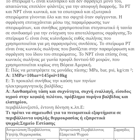
Το σπείρωμα G είναι κυλινδρικό και δεν σφραγίζει μόνο του,
απαιτώντας επιπλέον φλάντζες για την αποφυγή διαρροής. Τα PT
και NPT είναι κωνικά, και τα εσωτερικά και εξωτερικά
σπειρώματα γίνονται όλο και πιο σφιχτά όταν σφίγγονται. Η
σφράγιση επιτυγχάνεται μέσω της παραμόρφωσης των
σπειρωμάτων, και συνήθως χρησιμοποιείται στεγανωτικό ή ταινία
σε συνδυασμό για την ενίσχυση του αποτελέσματος σφράγισης.
Το
σπείρωμα G είναι ένας κυλινδρικός ευθύς σωλήνας που
χρησιμοποιείται για μη σφραγισμένες συνδέσεις. Το σπείρωμα PT
είναι ένας κωνικός σωλήνας που βασίζεται στην παραμόρφωση και
σφράγιση του ίδιου του σπειρώματος. Το NPT είναι επίσης ένας
κωνικός σωλήνας με γωνία προφίλ δοντιού 60 μοιρών, που
χρησιμοποιείται κυρίως στη Βόρεια Αμερική.
Ε: Πώς να μετατρέψετε τις μονάδες πίεσης: MPa, bar, psi, kg/cm ²;
Α: 1MPa=10bar≈145psi≈10kg
Ε: Τι προκαλεί συνήθως την καύση των πηνίων
ηλεκτρομαγνητικής βαλβίδας;
Α: Λανθασμένη τάση και συχνότητα, συχνή εναλλαγή, είσοδος
υγρού στην κεφαλή πιλότου, πρόβλημα πυρήνα βαλβίδας και
ελατηρίου,
περιβάλλον
ζεστό, έντονη δόνηση κ.λπ.
Ε:
Τι πρέπει να σημειωθεί για τα πνευματικά εξαρτήματα σε
περιβάλλοντα υψηλής θερμοκρασίας ή εξαιρετικά
ψυχρά;
Σημείο Εστίασης
Αντιμετώπιση Περιβάλλοντος
Αντιμετώπιση Περιβάλλοντος
Σφραγίδες
Υψηλής Θερμοκρασίας
Εξαιρετικά Ψυχρού