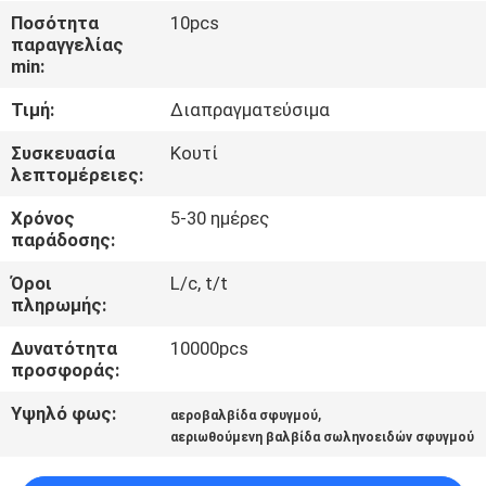
ΈΛΕΓΧΟΣ
Ποσότητα
10pcs
παραγγελίας
min:
ΜΑΣ
Τιμή:
Διαπραγματεύσιμα
ΕΛΆΤΕ
ΣΕ
Συσκευασία
Κουτί
λεπτομέρειες:
ΕΠΑΦΉ
Χρόνος
5-30 ημέρες
ΜΕ
παράδοσης:
Όροι
L/c, t/t
ΕΙΔΉΣΕΙΣ
πληρωμής:
Δυνατότητα
10000pcs
ΖΗΤΉΣΤΕ
προσφοράς:
ΈΝΑ
Υψηλό φως:
,
αεροβαλβίδα σφυγμού
ΑΠΌΣΠΑΣΜΑ
αεριωθούμενη βαλβίδα σωληνοειδών σφυγμού