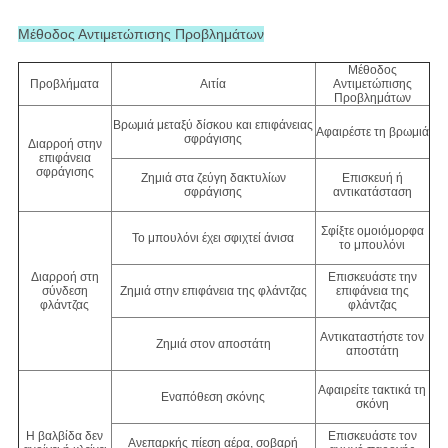
Μέθοδος Αντιμετώπισης Προβλημάτων
Μέθοδος
Προβλήματα
Αιτία
Αντιμετώπισης
Προβλημάτων
Βρωμιά μεταξύ δίσκου και επιφάνειας
Αφαιρέστε τη βρωμιά
σφράγισης
Διαρροή στην
επιφάνεια
σφράγισης
Ζημιά στα ζεύγη δακτυλίων
Επισκευή ή
σφράγισης
αντικατάσταση
Σφίξτε ομοιόμορφα
Το μπουλόνι έχει σφιχτεί άνισα
το μπουλόνι
Διαρροή στη
Επισκευάστε την
σύνδεση
Ζημιά στην επιφάνεια της φλάντζας
επιφάνεια της
φλάντζας
φλάντζας
Αντικαταστήστε τον
Ζημιά στον αποστάτη
αποστάτη
Αφαιρείτε τακτικά τη
Εναπόθεση σκόνης
σκόνη
Η βαλβίδα δεν
Επισκευάστε τον
Ανεπαρκής πίεση αέρα, σοβαρή