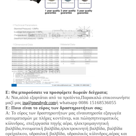
Ε: Θα μπορούσατε να προσφέρετε δωρεάν δείγματα;
Α: Ναι,
αλλά εξαρτάται από τα προϊόντα,
Παρακαλώ επικοινωνήστε
μαζί μας
ή whatsapp 0086 15168536055
ina@pneuhydr.com
Ε: Ποιο είναι το εύρος των δραστηριοτήτων σας;
Α: Το εύρος των δραστηριοτήτων μας είναι
υπηρεσία εξαγωγέα
αυτοματισμών με πλήρες κοντέινερ, και πώληση
πνευματικός
κύλινδρος, επεξεργασία πηγής αέρα, ηλεκτρομαγνητική
βαλβίδα,
πνευματική βαλβίδα,
ηλεκτροκινητή βαλβίδα,
βαλβίδα
ορείχαλκου, υδραυλική βαλβίδα, υδραυλικός κύλινδρος,
αέρας και