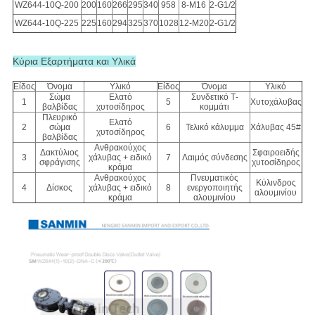
WZ644-10Q-200
200
160
266
295
340
958
8-M16
2-G1/2
WZ644-10Q-225
225
160
294
325
370
1028
12-M20
2-G1/2
Κύρια Εξαρτήματα και Υλικά
Είδος
Όνομα
Υλικό
Είδος
Όνομα
Υλικό
Σώμα
Ελατό
Συνδετικό Τ-
1
5
Χυτοχάλυβας
βαλβίδας
χυτοσίδηρος
κομμάτι
Πλευρικό
Ελατό
2
σώμα
6
Τελικό κάλυμμα
Χάλυβας 45#
χυτοσίδηρος
βαλβίδας
Ανθρακούχος
Δακτύλιος
Σφαιροειδής
3
χάλυβας + ειδικό
7
Λαιμός σύνδεσης
σφράγισης
χυτοσίδηρος
κράμα
Ανθρακούχος
Πνευματικός
Κύλινδρος
4
Δίσκος
χάλυβας + ειδικό
8
ενεργοποιητής
αλουμινίου
κράμα
αλουμινίου