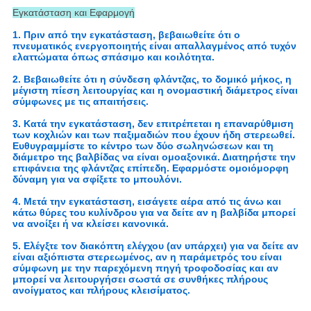
Εγκατάσταση και Εφαρμογή
1. Πριν από την εγκατάσταση, βεβαιωθείτε ότι ο
πνευματικός ενεργοποιητής είναι απαλλαγμένος από τυχόν
ελαττώματα όπως σπάσιμο και κοιλότητα.
2. Βεβαιωθείτε ότι η σύνδεση φλάντζας, το δομικό μήκος, η
μέγιστη πίεση λειτουργίας και η ονομαστική διάμετρος είναι
σύμφωνες με τις απαιτήσεις.
3. Κατά την εγκατάσταση, δεν επιτρέπεται η επαναρύθμιση
των κοχλιών και των παξιμαδιών που έχουν ήδη στερεωθεί.
Ευθυγραμμίστε το κέντρο των δύο σωληνώσεων και τη
διάμετρο της βαλβίδας να είναι ομοαξονικά. Διατηρήστε την
επιφάνεια της φλάντζας επίπεδη. Εφαρμόστε ομοιόμορφη
δύναμη για να σφίξετε το μπουλόνι.
4. Μετά την εγκατάσταση, εισάγετε αέρα από τις άνω και
κάτω θύρες του κυλίνδρου για να δείτε αν η βαλβίδα μπορεί
να ανοίξει ή να κλείσει κανονικά.
5. Ελέγξτε τον διακόπτη ελέγχου (αν υπάρχει) για να δείτε αν
είναι αξιόπιστα στερεωμένος, αν η παράμετρός του είναι
σύμφωνη με την παρεχόμενη πηγή τροφοδοσίας και αν
μπορεί να λειτουργήσει σωστά σε συνθήκες πλήρους
ανοίγματος και πλήρους κλεισίματος.