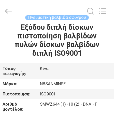
Sanmin
Import
And
Export
Co.,Ltd..
Πνευματική βαλβίδα σφυγμού
All
Rights
Εξόδου διπλή δίσκων
ΣΠΊΤΙ
Reserved.
πιστοποίηση βαλβίδων
ΠΡΟΪΌΝΤΑ
πυλών δίσκων βαλβίδων
διπλή ISO9001
ΠΕΡΊΠΟΥ
ΕΜΕΊΣ
Τόπος
Κίνα
καταγωγής:
ΓΎΡΟΣ
Μάρκα:
NBSANMINSE
ΕΡΓΟΣΤΑΣΊΩΝ
Πιστοποίηση:
ISO9001
Αριθμό
SMWZ644 (1) -10 (2) - DNA - Γ
ΠΟΙΟΤΙΚΌΣ
μοντέλου: