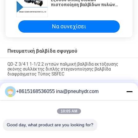
πιστοποίηση βαλβίδων πυλών
δίσκων βαλβίδων διπλή ISO9001
Να συνεχίσει
Πνευματική βαλβίδα σφυγμού
QD-Z 3/4 1 1-1/2 2 ιντσών παλμική βαλβίδα εκτόξευσης
σκόνης συλλέκτης διπλής στεγανοποίησης βαλβίδα
διαφράγματος Τύπος SBFEC
Αεριωθούμενος τύπος βαλβίδων SBFEC σφυγμού βαλβίδων
+8615168536055 ina@pneuhydr.com
διαφραγμάτων qd-Υ NBSANMINSE για το σύστημα g1-1/2 G2
g2-1/2 G3 G4 συλλεκτών σκόνης τσαντών
MCY - 64, 20L τοποθετημένη τοίχος τύπων σφυγμού
10:05 AM
αεριωθούμενη βαλβίδων ελεγκτών PCB ικανότητα εργασίας
ελεγκτών ισχυρή αποσυμφορητική
Good day, what product are you looking for?
Λαϊκή κατηγορία
Όλα