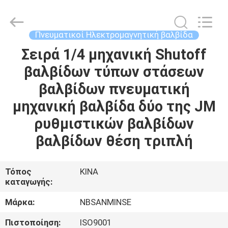
Sanmin
Import
And
Export
Co.,Ltd..
Πνευματικοί Ηλεκτρομαγνητική βαλβίδα
All
Rights
Σειρά 1/4 μηχανική Shutoff
ΣΠΊΤΙ
Reserved.
βαλβίδων τύπων στάσεων
ΠΡΟΪΌΝΤΑ
βαλβίδων πνευματική
μηχανική βαλβίδα δύο της JM
ΠΕΡΊΠΟΥ
ρυθμιστικών βαλβίδων
ΕΜΕΊΣ
βαλβίδων θέση τριπλή
ΓΎΡΟΣ
Τόπος
ΚΙΝΑ
καταγωγής:
ΕΡΓΟΣΤΑΣΊΩΝ
Μάρκα:
NBSANMINSE
ΠΟΙΟΤΙΚΌΣ
Πιστοποίηση:
ISO9001