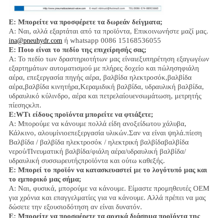
Ε: Μπορείτε να προσφέρετε τα δωρεάν δείγματα;
Α: Ναι,
αλλά εξαρτάται από τα προϊόντα,
Επικοινωνήστε μαζί μας.
ή whatsapp 0086 15168536055
ina@pneuhydr.com
Ε: Ποιο είναι το πεδίο της επιχείρησής σας;
Α: Το πεδίο των δραστηριοτήτων μας είναι
εξυπηρέτηση εξαγωγέων
εξαρτημάτων αυτοματισμού με πλήρες δοχείο και πώληση
φιάλη
αέρα, επεξεργασία πηγής αέρα, βαλβίδα ηλεκτροσόκ,
βαλβίδα
αέρα,
βαλβίδα κινητήρα,
Κεραμιδική βαλβίδα, υδραυλική βαλβίδα,
υδραυλικό κύλινδρο,
αέρα και πετρελαίου
ενσωμάτωση
, μετρητής
πίεσης
κλπ.
Ε:
W
Τι είδους προϊόντα μπορείτε να φτιάξετε;
Α: Μπορούμε να κάνουμε πολλά είδη ανοξείδωτου χάλυβα
,
Κάλκινο, αλουμίνιο
επεξεργασία υλικών.
Σαν να είναι ψηλά.
πίεση
Βαλβίδα / βαλβίδα ηλεκτροσόκ / ηλεκτρική βαλβίδα
βαλβίδα
νερού/
Πνευματική βαλβίδα
/
φιάλη αέρα
/υδραυλική βαλβίδα/
υδραυλική συσσωρευτής
προϊόντα και ούτω καθεξής.
Ε: Μπορεί το προϊόν να κατασκευαστεί με το λογότυπό μας και
το εμπορικό μας σήμα;
Α: Ναι, φυσικά, μπορούμε να κάνουμε. Είμαστε προμηθευτές OEM
για χρόνια και επαγγελματίες για να κάνουμε. Αλλά πρέπει να μας
δώσετε την εξουσιοδότηση αν είναι δυνατόν.
Ε: Μπορείτε να προσφέρετε τα αρχικά διάσημα προϊόντα της