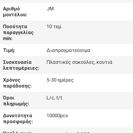
ΈΛΕΓΧΟΣ
Αριθμό
JM
μοντέλου:
ΜΑΣ
Ποσότητα
10 τεμ.
ΕΛΆΤΕ
παραγγελίας
min:
ΣΕ
Τιμή:
Διαπραγματεύσιμα
ΕΠΑΦΉ
ΜΕ
Συσκευασία
Πλαστικές σακούλες, κουτιά
λεπτομέρειες:
Χρόνος
5-30 ημέρες
ΕΙΔΉΣΕΙΣ
παράδοσης:
Όροι
L/c, t/t
ΖΗΤΉΣΤΕ
πληρωμής:
ΈΝΑ
Δυνατότητα
10000pcs
ΑΠΌΣΠΑΣΜΑ
προσφοράς: