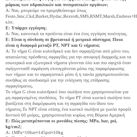
μάρκας των υδραυλικών και πνευματικών οργάνων;
Α: Ναι, μπορούμε να προμηθεύσουμε όπως
Festo,Smc,Ckd,Burket,Hydac,Rexroth,SMS,RSMT,Marsh,Endress+H
κλπ.
Ε:
Υπάρχει εγγύηση;
Α: Ναι, κανονικά τα προϊόντα είναι ένα έτος εγγύηση ποιότητας.
Ε: Είναι η σύνδεση σε βρετανικό ή μετρικό σύστημα; Ποια
είναι η διαφορά μεταξύ PT, NPT και G νήματα;
Α:
Το νήμα G είναι κυλινδρικό και δεν σφραγίζεται από μόνο του,
απαιτώντας πρόσθετες σφραγίδες για την αποφυγή διαρροής.και τα
εσωτερικά και εξωτερικά νήματα γίνονται όλο και πιο σφιχτά όταν
σφίγγονταιΗ σφράγιση επιτυγχάνεται μέσω της παραμόρφωσης
των νήμων και το σφραγιστικό μέσο ή η ταινία χρησιμοποιούνται
συνήθως σε συνδυασμό για την ενίσχυση της επίδρασης
σφραγίσματος.
Το νήμα G είναι κυλινδρικό ίσιο σωλήνα που χρησιμοποιείται για
μη σφραγισμένες συνδέσεις. Το νήμα PT είναι κωνικό σωλήνα που
βασίζεται στη διαμόρφωση και τη σφραγίδα του ίδιου του
νήματος.Το NPT είναι επίσης ένα κωνικό σωλήνα με γωνία προφίλ
δοντιού 60 μοίρες, χρησιμοποιείται κυρίως στη Βόρεια Αμερική
Ε: Πώς μετατρέπονται οι μονάδες πίεσης: MPa, bar, psi,
kg/cm2;
Α: 1MPa=10bar≈145psi≈10kg