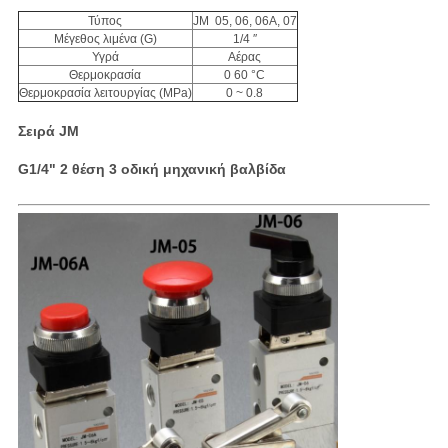
Τύπος
JM ️ 05, 06, 06A, 07
Μέγεθος λιμένα (G)
1/4 ′′
Υγρά
Αέρας
Θερμοκρασία
0 60 °C
Θερμοκρασία λειτουργίας (MPa)
0 ~ 0.8
Σειρά JM
G1/4" 2 θέση 3 οδική μηχανική βαλβίδα