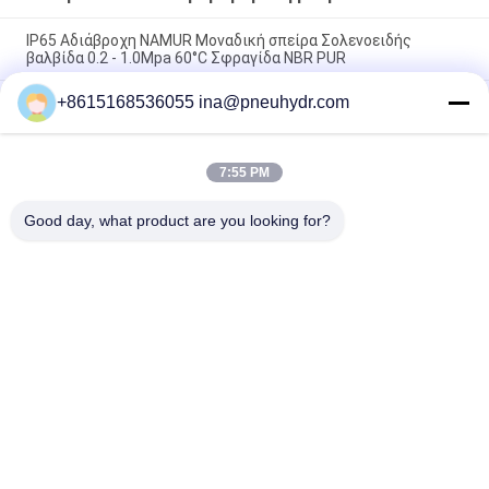
IP65 Αδιάβροχη NAMUR Μοναδική σπείρα Σολενοειδής
βαλβίδα 0.2 - 1.0Mpa 60°C Σφραγίδα NBR PUR
+8615168536055 ina@pneuhydr.com
FV-L10 Εν σειρά 5 οδών Πνευματική Βαλβίδα Σολενοειδούς
M7
Μόλυβδος DOOS - δακτυλογραφήστε τη σπείρα βαλβίδων
7:55 PM
ΣΥΝΕΧΟΎΣ 29W σφυγμού σπειρών DC24V βαλβίδων
σωληνοειδών σειράς
Good day, what product are you looking for?
Λαϊκή κατηγορία
Όλα
Πνευματικοί 
Πνευματική 
Ηλεκτρομαγνητική 
Βαλβίδα Σφυγμού
Βαλβίδα
Πνευματική 
Πνευματικός 
Βαλβίδα 
Δονητής Αέρα
Καθισμάτων Γωνίας
Βαλβίδα 
Lubricator 
Σωληνοειδών 
Ρυθμιστών Φίλτρων