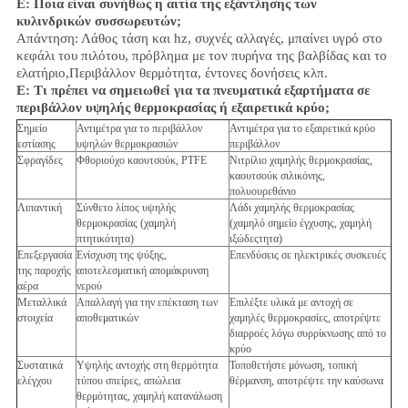
Ε: Ποια είναι συνήθως η αιτία της εξάντλησης των
κυλινδρικών συσσωρευτών;
Απάντηση: Λάθος τάση και hz, συχνές αλλαγές, μπαίνει υγρό στο
κεφάλι του πιλότου, πρόβλημα με τον πυρήνα της βαλβίδας και το
ελατήριο,
Περιβάλλον
θερμότητα, έντονες δονήσεις κλπ.
Ε:
Τι πρέπει να σημειωθεί για τα πνευματικά εξαρτήματα σε
περιβάλλον υψηλής θερμοκρασίας ή εξαιρετικά κρύο;
Σημείο
Αντιμέτρα για το περιβάλλον
Αντιμέτρα για το εξαιρετικά κρύο
εστίασης
υψηλών θερμοκρασιών
περιβάλλον
Σφραγίδες
Φθοριούχο καουτσούκ, PTFE
Νιτρίλιο χαμηλής θερμοκρασίας,
καουτσούκ σιλικόνης,
πολυουρεθάνιο
Λιπαντική
Σύνθετο λίπος υψηλής
Λάδι χαμηλής θερμοκρασίας
θερμοκρασίας (χαμηλή
(χαμηλό σημείο έγχυσης, χαμηλή
πτητικότητα)
ιξώδεςτητα)
Επεξεργασία
Ενίσχυση της ψύξης,
Επενδύσεις σε ηλεκτρικές συσκευές
της παροχής
αποτελεσματική απομάκρυνση
αέρα
νερού
Μεταλλικά
Απαλλαγή για την επέκταση των
Επιλέξτε υλικά με αντοχή σε
στοιχεία
αποθεματικών
χαμηλές θερμοκρασίες, αποτρέψτε
διαρροές λόγω συρρίκνωσης από το
κρύο
Συστατικά
Υψηλής αντοχής στη θερμότητα
Τοποθετήστε μόνωση, τοπική
ελέγχου
τύπου σπείρες, απώλεια
θέρμανση, αποτρέψτε την καύσωνα
θερμότητας, χαμηλή κατανάλωση