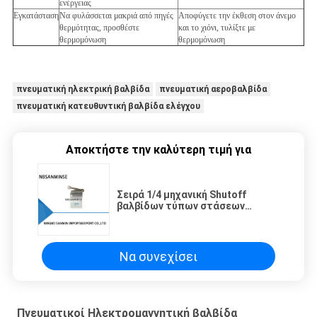
ενέργειας
Εγκατάσταση
Να φυλάσσεται μακριά από πηγές
Αποφύγετε την έκθεση στον άνεμο
θερμότητας, προσθέστε
και το χιόνι, τυλίξτε με
θερμομόνωση
θερμομόνωση
πνευματική ηλεκτρική βαλβίδα
πνευματική αεροβαλβίδα
πνευματική κατευθυντική βαλβίδα ελέγχου
Αποκτήστε την καλύτερη τιμή για
Σειρά 1/4 μηχανική Shutoff
βαλβίδων τύπων στάσεων
βαλβίδων πνευματική μηχανική
βαλβίδα δύο της JM ρυθμιστικών
βαλβίδων βαλβίδων θέση τριπλή
Να συνεχίσει
Πνευματικοί Ηλεκτρομαγνητική βαλβίδα