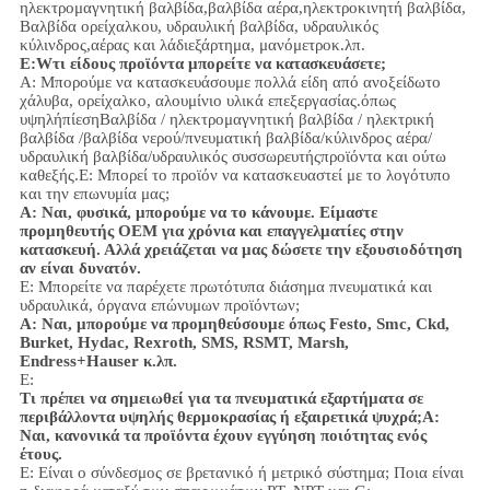
ηλεκτρομαγνητική βαλβίδα,
βαλβίδα αέρα,
ηλεκτροκινητή βαλβίδα,
Βαλβίδα ορείχαλκου, υδραυλική βαλβίδα, υδραυλικός
κύλινδρος,
αέρας και λάδι
εξάρτημα
, μανόμετρο
κ.λπ.
Ε:
W
τι είδους προϊόντα μπορείτε να κατασκευάσετε;
Α: Μπορούμε να κατασκευάσουμε πολλά είδη από ανοξείδωτο
χάλυβα
, ορείχαλκο, αλουμίνιο
υλικά επεξεργασίας.
όπως
υψηλή
πίεση
Βαλβίδα / ηλεκτρομαγνητική βαλβίδα / ηλεκτρική
βαλβίδα /
βαλβίδα νερού/
πνευματική βαλβίδα
/
κύλινδρος αέρα
/
υδραυλική βαλβίδα/υδραυλικός συσσωρευτής
προϊόντα και ούτω
καθεξής.
Ε: Μπορεί το προϊόν να κατασκευαστεί με το λογότυπο
και την επωνυμία μας;
Α: Ναι, φυσικά, μπορούμε να το κάνουμε. Είμαστε
προμηθευτής OEM για χρόνια και επαγγελματίες στην
κατασκευή. Αλλά χρειάζεται να μας δώσετε την εξουσιοδότηση
αν είναι δυνατόν.
Ε: Μπορείτε να παρέχετε πρωτότυπα διάσημα πνευματικά και
υδραυλικά, όργανα επώνυμων προϊόντων;
Α: Ναι, μπορούμε να προμηθεύσουμε όπως Festo, Smc, Ckd,
Burket, Hydac, Rexroth, SMS, RSMT, Marsh,
Endress+Hauser κ.λπ.
Ε:
Τι πρέπει να σημειωθεί για τα πνευματικά εξαρτήματα σε
περιβάλλοντα υψηλής θερμοκρασίας ή εξαιρετικά ψυχρά;
Α:
Ναι, κανονικά τα προϊόντα έχουν εγγύηση ποιότητας ενός
έτους.
Ε: Είναι ο σύνδεσμος σε βρετανικό ή μετρικό σύστημα; Ποια είναι