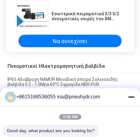
Εσωτερικά πειραματικά 5/3 5/2
πνευματικές σειρές του BM
τύπων ΠΗΛΗΚΊΩΝ βαλβίδων
220VAC 24VDC
Να συνεχίσει
Πνευματικοί Ηλεκτρομαγνητική βαλβίδα
IP65 Αδιάβροχη NAMUR Μοναδική σπείρα Σολενοειδής
βαλβίδα 0.2 - 1.0Mpa 60°C Σφραγίδα NBR PUR
+8615168536055 ina@pneuhydr.com
FV-L10 Εν σειρά 5 οδών Πνευματική Βαλβίδα Σολενοειδούς
M7
Μόλυβδος DOOS - δακτυλογραφήστε τη σπείρα βαλβίδων
3:58 AM
ΣΥΝΕΧΟΎΣ 29W σφυγμού σπειρών DC24V βαλβίδων
σωληνοειδών σειράς
Good day, what product are you looking for?