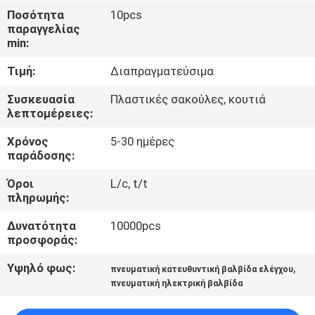
ΈΛΕΓΧΟΣ
Ποσότητα
10pcs
παραγγελίας
min:
ΜΑΣ
Τιμή:
Διαπραγματεύσιμα
ΕΛΆΤΕ
ΣΕ
Συσκευασία
Πλαστικές σακούλες, κουτιά
λεπτομέρειες:
ΕΠΑΦΉ
Χρόνος
5-30 ημέρες
ΜΕ
παράδοσης:
Όροι
L/c, t/t
ΕΙΔΉΣΕΙΣ
πληρωμής:
Δυνατότητα
10000pcs
ΖΗΤΉΣΤΕ
προσφοράς:
ΈΝΑ
Υψηλό φως:
,
πνευματική κατευθυντική βαλβίδα ελέγχου
ΑΠΌΣΠΑΣΜΑ
πνευματική ηλεκτρική βαλβίδα