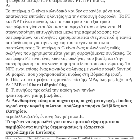
η διαφορά μεταξύ των σπειρωμάτων PT, NPT και G;
Α:
Το σπείρωμα G είναι κυλινδρικό και δεν σφραγίζει μόνο του,
απαιτώντας επιπλέον φλάντζες για την αποφυγή διαρροών. Τα PT
και NPT είναι κωνικά, και τα εσωτερικά και εξωτερικά
σπειρώματα γίνονται όλο και πιο σφιχτά όταν σφίγγονται. Η
στεγανοποίηση επιτυγχάνεται μέσω της παραμόρφωσης των
σπειρωμάτων, και συνήθως χρησιμοποιείται στεγανωτικό ή ταινία
σε συνδυασμό για την ενίσχυση του στεγανοποιητικού
αποτελέσματος.
Το σπείρωμα G είναι ένας κυλινδρικός ευθύς
σωλήνας που χρησιμοποιείται για μη σφραγιζόμενες συνδέσεις. Το
σπείρωμα PT είναι ένας κωνικός σωλήνας που βασίζεται στην
παραμόρφωση και στεγανοποίηση του ίδιου του σπειρώματος. Το
NPT είναι επίσης ένας κωνικός σωλήνας με γωνία προφίλ δοντιού
60 μοιρών, που χρησιμοποιείται κυρίως στη Βόρεια Αμερική.
Ε: Πώς να μετατρέψετε τις μονάδες πίεσης: MPa, bar, psi, kg/cm ²;
Α: 1MPa=10bar≈145psi≈10kg
Ε: Τι συνήθως προκαλεί την καύση των πηνίων
ηλεκτρομαγνητικής βαλβίδας;
Α: Λανθασμένη τάση και συχνότητα, συχνή μεταγωγή, είσοδος
υγρού στην κεφαλή πιλότου, πρόβλημα πυρήνα βαλβίδας και
ελατηρίου,
περιβάλλον
ζεστό, έντονη δόνηση κ.λπ.
Ε:
Τι πρέπει να σημειωθεί για τα πνευματικά εξαρτήματα σε
περιβάλλοντα υψηλής θερμοκρασίας ή εξαιρετικά
ψυχρά;
Σημείο Εστίασης
Αντιμετώπιση Περιβάλλοντος
Αντιμετώπιση Περιβάλλοντος
Στεγανοποιητικά