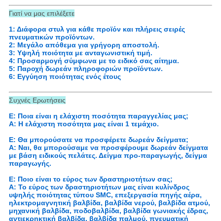
Γιατί να μας επιλέξετε
1: Διάφορα στυλ για κάθε προϊόν και πλήρεις σειρές
πνευματικών προϊόντων.
2: Μεγάλο απόθεμα για γρήγορη αποστολή.
3: Υψηλή ποιότητα με ανταγωνιστική τιμή.
4: Προσαρμογή σύμφωνα με το ειδικό σας αίτημα.
5: Παροχή δωρεάν πληροφοριών προϊόντων.
6: Εγγύηση ποιότητας ενός έτους
Συχνές Ερωτήσεις
Ε: Ποια είναι η ελάχιστη ποσότητα παραγγελίας μας;
Α: Η ελάχιστη ποσότητα μας είναι 1 τεμάχιο.
Ε: Θα μπορούσατε να προσφέρετε δωρεάν δείγματα;
Α: Ναι, θα μπορούσαμε να προσφέρουμε δωρεάν δείγματα
με βάση ειδικούς πελάτες. Δείγμα προ-παραγωγής, δείγμα
παραγωγής.
Ε: Ποιο είναι το εύρος των δραστηριοτήτων σας;
Α: Το εύρος των δραστηριοτήτων μας είναι κυλίνδρος
υψηλής ποιότητας τύπου SMC, επεξεργασία πηγής αέρα,
ηλεκτρομαγνητική βαλβίδα, βαλβίδα νερού, βαλβίδα ατμού,
μηχανική βαλβίδα, ποδοβαλβίδα, βαλβίδα γωνιακής έδρας,
αντιεκρηκτική βαλβίδα, βαλβίδα παλμού, πνευματική