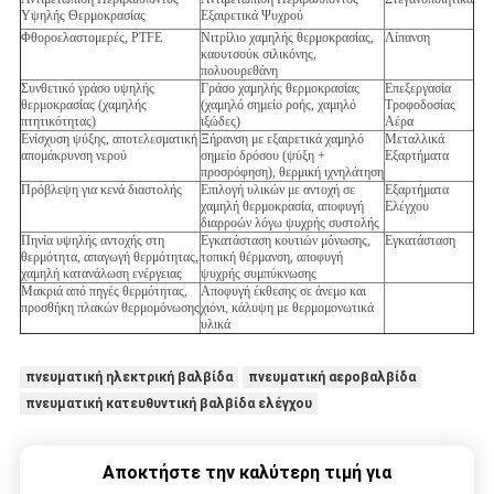
Υψηλής Θερμοκρασίας
Εξαιρετικά Ψυχρού
Φθοροελαστομερές, PTFE
Νιτρίλιο χαμηλής θερμοκρασίας,
Λίπανση
καουτσούκ σιλικόνης,
πολυουρεθάνη
Συνθετικό γράσο υψηλής
Γράσο χαμηλής θερμοκρασίας
Επεξεργασία
θερμοκρασίας (χαμηλής
(χαμηλό σημείο ροής, χαμηλό
Τροφοδοσίας
πτητικότητας)
ιξώδες)
Αέρα
Ενίσχυση ψύξης, αποτελεσματική
Ξήρανση με εξαιρετικά χαμηλό
Μεταλλικά
απομάκρυνση νερού
σημείο δρόσου (ψύξη +
Εξαρτήματα
προσρόφηση), θερμική ιχνηλάτηση
Πρόβλεψη για κενά διαστολής
Επιλογή υλικών με αντοχή σε
Εξαρτήματα
χαμηλή θερμοκρασία, αποφυγή
Ελέγχου
διαρροών λόγω ψυχρής συστολής
Πηνία υψηλής αντοχής στη
Εγκατάσταση κουτιών μόνωσης,
Εγκατάσταση
θερμότητα, απαγωγή θερμότητας,
τοπική θέρμανση, αποφυγή
χαμηλή κατανάλωση ενέργειας
ψυχρής συμπύκνωσης
Μακριά από πηγές θερμότητας,
Αποφυγή έκθεσης σε άνεμο και
προσθήκη πλακών θερμομόνωσης
χιόνι, κάλυψη με θερμομονωτικά
υλικά
πνευματική ηλεκτρική βαλβίδα
πνευματική αεροβαλβίδα
πνευματική κατευθυντική βαλβίδα ελέγχου
Αποκτήστε την καλύτερη τιμή για