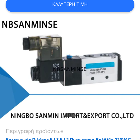
ΚΑΛΎΤΕΡΗ ΤΙΜΉ
SITEMAP
ΠΟΛΙΤΙΚΉ
ΑΠΟΡΡΉΤΟΥ
Περιγραφή προϊόντων
Εσωτερικός Πιλότος 5 / 3 5 / 2 Πνευματική Βαλβίδα 220VAC