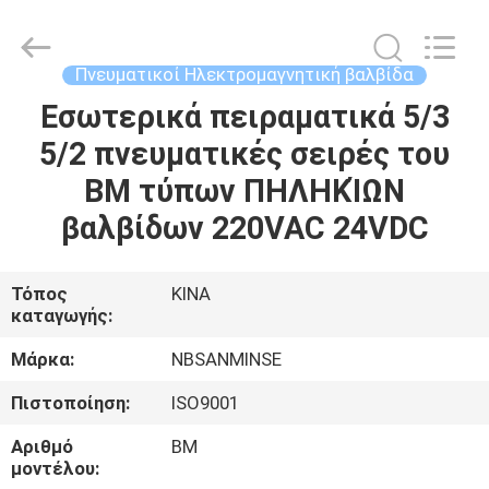
Sanmin
Import
And
Export
Co.,Ltd..
Πνευματικοί Ηλεκτρομαγνητική βαλβίδα
All
Rights
Εσωτερικά πειραματικά 5/3
ΣΠΊΤΙ
Reserved.
5/2 πνευματικές σειρές του
ΠΡΟΪΌΝΤΑ
BM τύπων ΠΗΛΗΚΊΩΝ
βαλβίδων 220VAC 24VDC
ΠΕΡΊΠΟΥ
ΕΜΕΊΣ
Τόπος
ΚΙΝΑ
καταγωγής:
ΓΎΡΟΣ
Μάρκα:
NBSANMINSE
ΕΡΓΟΣΤΑΣΊΩΝ
Πιστοποίηση:
ISO9001
Αριθμό
BM
ΠΟΙΟΤΙΚΌΣ
μοντέλου: