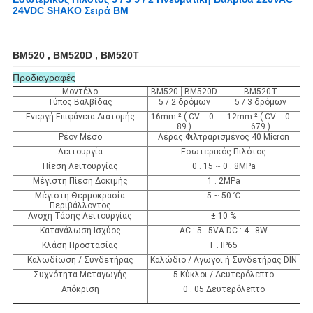
24VDC SHAKO Σειρά BM
BM520 , BM520D , BM520T
Προδιαγραφές
Μοντέλο
BM520
BM520D
BM520T
Τύπος Βαλβίδας
5 / 2 δρόμων
5 / 3 δρόμων
Ενεργή Επιφάνεια Διατομής
16mm ² ( CV = 0 .
12mm ² ( CV = 0 .
89 )
679 )
Ρέον Μέσο
Αέρας Φιλτραρισμένος 40 Micron
Λειτουργία
Εσωτερικός Πιλότος
Πίεση Λειτουργίας
0 . 15 ~ 0 . 8MPa
Μέγιστη Πίεση Δοκιμής
1 . 2MPa
Μέγιστη Θερμοκρασία
5 ~ 50 ℃
Περιβάλλοντος
Ανοχή Τάσης Λειτουργίας
± 10 %
Κατανάλωση Ισχύος
AC : 5 . 5VA DC : 4 . 8W
Κλάση Προστασίας
F . IP65
Καλωδίωση / Συνδετήρας
Καλώδιο / Αγωγοί ή Συνδετήρας DIN
Συχνότητα Μεταγωγής
5 Κύκλοι / Δευτερόλεπτο
Απόκριση
0 . 05 Δευτερόλεπτο