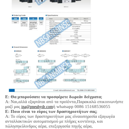
Ε: Θα μπορούσατε να προσφέρετε δωρεάν δείγματα;
Α: Ναι,
αλλά εξαρτάται από τα προϊόντα,
Παρακαλώ επικοινωνήστε
μαζί μας
ή whatsapp 0086 15168536055
ina@pneuhydr.com
Ε: Ποιο είναι το εύρος των δραστηριοτήτων σας;
Α: Το εύρος των δραστηριοτήτων μας είναι
υπηρεσία εξαγωγέα
ανταλλακτικών αυτοματισμού με πλήρες κοντέινερ, και
πώληση
κύλινδρος αέρα, επεξεργασία πηγής αέρα,