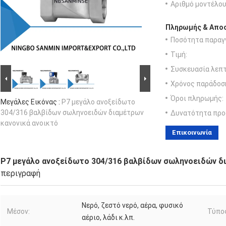
Αριθμό μοντέλου
Πληρωμής & Αποσ
Ποσότητα παραγγ
Τιμή:
Συσκευασία λεπτ
Χρόνος παράδοσ
Όροι πληρωμής:
Μεγάλες Εικόνας :
P7 μεγάλο ανοξείδωτο
304/316 βαλβίδων σωληνοειδών διαμέτρων
Δυνατότητα προ
κανονικά ανοικτό
Επικοινωνία
P7 μεγάλο ανοξείδωτο 304/316 βαλβίδων σωληνοειδών δι
περιγραφή
Νερό, ζεστό νερό, αέρα, φυσικό
Μέσον:
Τύπο
αέριο, λάδι κ.λπ.