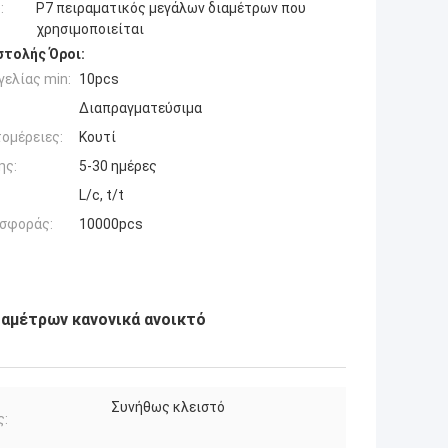
:
P7 πειραματικός μεγάλων διαμέτρων που
χρησιμοποιείται
τολής Όροι:
ελίας min:
10pcs
Διαπραγματεύσιμα
ομέρειες:
Κουτί
ης:
5-30 ημέρες
L/c, t/t
σφοράς:
10000pcs
αμέτρων κανονικά ανοικτό
Συνήθως κλειστό
ς: