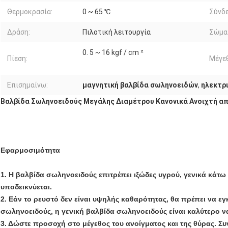
Θερμοκρασία:
0 ~ 65 ℃
Σύνδε
Δράση:
Πιλοτική λειτουργία
Σώμα
0. 5 ~ 16 kgf / cm ²
Πίεση:
Μέγεθ
Επισημαίνω:
μαγνητική βαλβίδα σωληνοειδών
,
ηλεκτρ
Βαλβίδα Σωληνοειδούς Μεγάλης Διαμέτρου Κανονικά Ανοιχτή απ
Εφαρμοσιμότητα
1. Η βαλβίδα σωληνοειδούς επιτρέπει ιξώδες υγρού, γενικά κάτω
υποδεικνύεται.
2. Εάν το ρευστό δεν είναι υψηλής καθαρότητας, θα πρέπει να 
σωληνοειδούς, η γενική βαλβίδα σωληνοειδούς είναι καλύτερο ν
3. Δώστε προσοχή στο μέγεθος του ανοίγματος και της θύρας. Συ