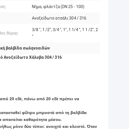
ση:
Νήμα, φλάντζα (DN 25 - 100)
:
Ανοξείδωτο ατσάλι 304 / 316
3/8 ", 1 /2", 3/4 ", 1", 1 1/4 ", 1 1 /2", 2
ος θύρας:
"
ική βαλβίδα σωληνοειδών
ό Ανοξείδωτο Χάλυβα 304 / 316
 από 20 cSt, πάνω από 20 cSt πρέπει να
εγκατασταθεί φίλτρο μπροστά από τη βαλβίδα
α απαιτείται καθαρότητα μέσου.
νήθως μόνο δύο τύποι: ανοιχτό και κλειστό. Όταν