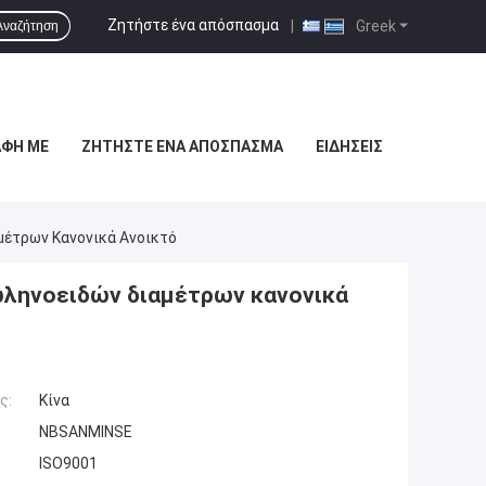
Ζητήστε ένα απόσπασμα
|
Greek
Αναζήτηση
ΑΦΉ ΜΕ
ΖΗΤΉΣΤΕ ΈΝΑ ΑΠΌΣΠΑΣΜΑ
ΕΙΔΉΣΕΙΣ
μέτρων Κανονικά Ανοικτό
ωληνοειδών διαμέτρων κανονικά
ς:
Κίνα
NBSANMINSE
ISO9001