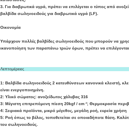
3. Για διαβρωτικά υγρά, πρέπει να επιλέγεται ο τύπος από ανοξ
βαλβίδα σωληνοειδούς για διαβρωτικά υγρά (LF).
Οικονομία
Υπάρχουν πολλές βαλβίδες σωληνοειδούς που μπορούν να χρησ
ικανοποίηση των παραπάνω τριών όρων, πρέπει να επιλέγονται 
Λεπτομέρειες
1: Βαλβίδα σωληνοειδούς 2 κατευθύνσεων κανονικά κλειστή, κλε
είναι ενεργοποιημένη.
2: Υλικό σώματος: ανοξείδωτος χάλυβας 316
3: Μέγιστη επιτρεπόμενη πίεση 20kgf / cm ²; Θερμοκρασία περι
4: Σειριακά προϊόντα, μικρό μέγεθος, μεγάλη ροή, ευρεία χρήση
5: Ροή όπως το βέλος, τοποθετείται σε οποιαδήποτε θέση. Καλύτε
του σωληνοειδούς.