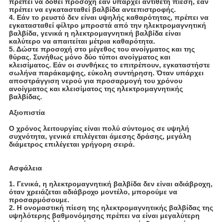
πρέπει να δοθεί προσοχή εάν υπάρχει αντίθετη πίεση, εάν
πρέπει να εγκατασταθεί βαλβίδα αντεπιστροφής.
4. Εάν το ρευστό δεν είναι υψηλής καθαρότητας, πρέπει να
εγκατασταθεί φίλτρο μπροστά από την ηλεκτρομαγνητική
βαλβίδα, γενικά η ηλεκτρομαγνητική βαλβίδα είναι
καλύτερο να απαιτείται μέτρια καθαρότητα.
5. Δώστε προσοχή στο μέγεθος του ανοίγματος και της
θύρας. Συνήθως μόνο δύο τύποι ανοίγματος και
κλεισίματος. Εάν οι συνθήκες το επιτρέπουν, εγκαταστήστε
σωλήνα παράκαμψης, εύκολη συντήρηση. Όταν υπάρχει
αποστράγγιση νερού για προσαρμογή του χρόνου
ανοίγματος και κλεισίματος της ηλεκτρομαγνητικής
βαλβίδας.
Αξιοπιστία
Ο χρόνος λειτουργίας είναι πολύ σύντομος σε υψηλή
συχνότητα, γενικά επιλέγεται άμεσης δράσης, μεγάλη
διάμετρος επιλέγεται γρήγορη σειρά.
Ασφάλεια
1. Γενικά, η ηλεκτρομαγνητική βαλβίδα δεν είναι αδιάβροχη,
όταν χρειάζεται αδιάβροχο μοντέλο, μπορούμε να
προσαρμόσουμε.
2. Η ονομαστική πίεση της ηλεκτρομαγνητικής βαλβίδας της
υψηλότερης βαθμονόμησης πρέπει να είναι μεγαλύτερη