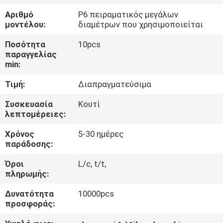
ΈΛΕΓΧΟΣ
Αριθμό
P6 πειραματικός μεγάλων
μοντέλου:
διαμέτρων που χρησιμοποιείται
ΜΑΣ
Ποσότητα
10pcs
ΕΛΆΤΕ
παραγγελίας
min:
ΣΕ
Τιμή:
Διαπραγματεύσιμα
ΕΠΑΦΉ
ΜΕ
Συσκευασία
Κουτί
λεπτομέρειες:
Χρόνος
5-30 ημέρες
ΕΙΔΉΣΕΙΣ
παράδοσης:
Όροι
L/c, t/t,
ΖΗΤΉΣΤΕ
πληρωμής:
ΈΝΑ
Δυνατότητα
10000pcs
ΑΠΌΣΠΑΣΜΑ
προσφοράς: