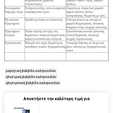
θερμοκρασίας (χαμηλής
(χαμηλό σημείο πήξης, χαμηλό
πτητικότητας)
ιξώδες)
Επεξεργασία
Ενίσχυση ψύξης, αποτελεσματική
Ξήρανση με εξαιρετικά χαμηλό
Παροχής Αέρα
απομάκρυνση νερού
σημείο δρόσου (ψύξη +
προσρόφηση), θέρμανση με ίχνη
Μεταλλικά
Πρόβλεψη διάκενου διαστολής
Επιλογή υλικών με αντοχή σε
Εξαρτήματα
χαμηλή θερμοκρασία, αποφυγή
διαρροών λόγω ψυχρής συστολής
Εξαρτήματα
Πηνία υψηλής αντοχής στη
Εγκατάσταση κουτιών μόνωσης,
Ελέγχου
θερμότητα, απαγωγή θερμότητας,
τοπική θέρμανση, αποφυγή
χαμηλή κατανάλωση ενέργειας
ψυχρής συμπύκνωσης
Εγκατάσταση
Μακριά από πηγές θερμότητας,
Αποφυγή έκθεσης σε άνεμο και
προσθήκη πλακών θερμομόνωσης
χιόνι, κάλυψη με θερμομονωτικά
υλικά
μαγνητική βαλβίδα σωληνοειδών
ηλεκτρική βαλβίδα σωληνοειδών
ηλεκτρονική βαλβίδα σωληνοειδών
Αποκτήστε την καλύτερη τιμή για