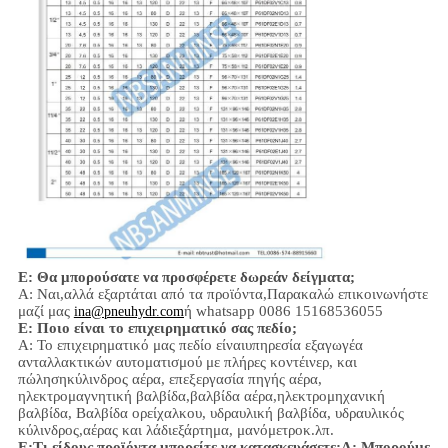
Ε: Θα μπορούσατε να προσφέρετε δωρεάν δείγματα;
Α: Ναι,
αλλά εξαρτάται από τα προϊόντα,
Παρακαλώ επικοινωνήστε
μαζί μας
ή whatsapp 0086 15168536055
ina@pneuhydr.com
Ε: Ποιο είναι το επιχειρηματικό σας πεδίο;
Α: Το επιχειρηματικό μας πεδίο είναι
υπηρεσία εξαγωγέα
ανταλλακτικών αυτοματισμού με πλήρες κοντέινερ, και
πώληση
κύλινδρος αέρα, επεξεργασία πηγής αέρα,
ηλεκτρομαγνητική βαλβίδα,
βαλβίδα αέρα,
ηλεκτρομηχανική
βαλβίδα,
Βαλβίδα ορείχαλκου, υδραυλική βαλβίδα, υδραυλικός
κύλινδρος,
αέρας και λάδι
εξάρτημα
, μανόμετρο
κ.λπ.
Ε:
Τι είδους προϊόντα μπορείτε να κατασκευάσετε;
Α: Μπορούμε