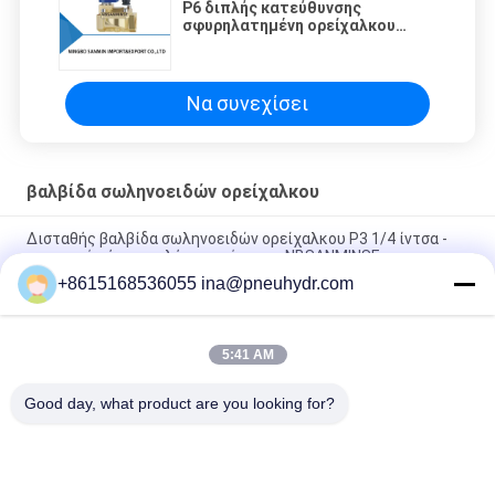
P6 διπλής κατεύθυνσης
σφυρηλατημένη ορείχαλκου
σωληνοειδών βαλβίδα
σωληνοειδών βαλβίδων
πειραματική χρησιμοποιημένη
Να συνεχίσει
βαλβίδα σωληνοειδών ορείχαλκου
Δισταθής βαλβίδα σωληνοειδών ορείχαλκου P3 1/4 ίντσα -
εμπορικό σήμα υψηλής συχνότητας NBSANMINSE
+8615168536055 ina@pneuhydr.com
Z4 βαλβίδες σωληνοειδών ανοξείδωτου για την άμεσα
ενεργούσα βαλβίδα σωληνοειδών νερού
5:41 AM
Z6 η αντι σφυρηλατημένη έκρηξη βαλβίδα σωληνοειδών
ορείχαλκου ανοίγει κανονικά τη θερμοκρασία 0 - 65 ℃
Good day, what product are you looking for?
Λαϊκή κατηγορία
Όλα