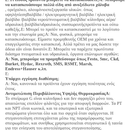
να κατασκευάσουμε πολλά είδη από ανοξείδωτο χάλυβα
, ορείχαλκο, αλουμίνιο
επεξεργασία υλικών.
όπως
υψηλή
πίεση
Βαλβίδα / ηλεκτρομαγνητική βαλβίδα / ηλεκτρική
βαλβίδα /
βαλβίδα νερού/
πνευματική βαλβίδα
/ κύλινδρος αέρα
/
υδραυλική βαλβίδα/υδραυλικός συσσωρευτής
προϊόντα και ούτω
καθεξής.
Ε: Μπορεί το προϊόν να κατασκευαστεί με το λογότυπο
και την επωνυμία μας;
Α: Ναι, φυσικά, μπορούμε να
κατασκευάσουμε. Είμαστε προμηθευτής OEM για χρόνια και
επαγγελματίες στην κατασκευή. Αλλά πρέπει να μας δώσετε την
άδεια εάν είναι δυνατόν.
Ε: Μπορείτε να παρέχετε πρωτότυπα
διάσημα πνευματικά και υδραυλικά, όργανα επώνυμων αγαθών;
Α: Ναι, μπορούμε να προμηθεύσουμε όπως Festo, Smc, Ckd,
Burket, Hydac, Rexroth, SMS, RSMT, Marsh,
Endress+Hauser κ.λπ.
Ε:
Υπάρχει εγγύηση διαθέσιμη;
Α: Ναι, κανονικά τα προϊόντα έχουν εγγύηση ποιότητας ενός
έτους.
Αντιμετώπιση Περιβάλλοντος Υψηλής Θερμοκρασίας
Α:
Το σπείρωμα G είναι κυλινδρικό και δεν σφραγίζει μόνο του,
απαιτώντας επιπλέον φλάντζες για την αποφυγή διαρροών. Τα PT
και NPT είναι κωνικά, και τα εσωτερικά και εξωτερικά
σπειρώματα γίνονται όλο και πιο σφιχτά όταν σφίγγονται. Η
στεγανοποίηση επιτυγχάνεται μέσω της παραμόρφωσης των
σπειρωμάτων, και συνήθως χρησιμοποιείται στεγανωτικό ή ταινία
για την ενίσχυση του αποτελέσματος στεγανοποίησης.