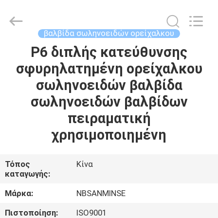
Sanmin
Import
And
Export
Co.,Ltd..
βαλβίδα σωληνοειδών ορείχαλκου
All
Rights
P6 διπλής κατεύθυνσης
ΣΠΊΤΙ
Reserved.
σφυρηλατημένη ορείχαλκου
ΠΡΟΪΌΝΤΑ
σωληνοειδών βαλβίδα
σωληνοειδών βαλβίδων
ΠΕΡΊΠΟΥ
πειραματική
ΕΜΕΊΣ
χρησιμοποιημένη
ΓΎΡΟΣ
Τόπος
Κίνα
καταγωγής:
ΕΡΓΟΣΤΑΣΊΩΝ
Μάρκα:
NBSANMINSE
ΠΟΙΟΤΙΚΌΣ
Πιστοποίηση:
ISO9001