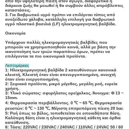
από την υψηλότερη πίεση στον αγωγό, διαφορετικά η
διάρκεια ζωής θα μειωθεί ή θα συμβούν άλλες απρόβλεπτες
καταστάσεις.
3. Για διαβρωτικό υγρό πρέπει να επιλέγεται τύπος από
ανοξείδωτο χάλυβα, κατάλληλη επιλογή για διαβρωτικό
υγρό πλαστικό βασιλιά (LF) ηλεκτρομαγνητική βαλβίδα.
Οικονομία
Υπάρχουν πολλές ηλεκτρομαγνητικές βαλβίδες που
μπορούν να χρησιμοποιηθούν κοινά, αλλά με βάση την
ικανοποίηση των τριών παραπάνω όρων, πρέπει να
επιλέγονται τα πιο οικονομικά προϊόντα.
Λεπτομέρειες
1: Ηλεκτρομαγνητική βαλβίδα 2 κατευθύνσεων κανονικά
κλειστή, Κλειστή όταν είναι απενεργοποιημένη, ανοιχτή
όταν είναι ενεργοποιημένη.
2: Σειριακά προϊόντα, μικρό μέγεθος, μεγάλη ροή, ευρεία
χρήση.
3: Υλικό σώματος: σφυρήλατος ορείχαλκος. Άνοιγμα: Φ 13 ~
15mm.
4: Θερμοκρασία περιβάλλοντος. 0 ℃ ~ 65 ℃, Θερμοκρασία
ρευστών: 0 ℃ ~ 130 ℃, Μέγιστη επιτρεπόμενη πίεση 20 bar.
5: Ροή όπως το βέλος, τοποθετείται σε οποιαδήποτε θέση.
Καλύτερη θέση είναι η ηλεκτρομαγνητική κάθετη και όρθια
κατεύθυνση.
6: Τάση: 220VAC / 230VAC / 240VAC / 110VAC / 24VAC 50 / 60