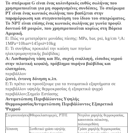
Το σπείρωμα G είναι ένας κυλινδρικός ευθύς σωλήνας που
χρησιμοποιείται για μη σφραγισμένες συνδέσεις. Το σπείρωμα
PT είναι ένας κωνικός σωλήνας που βασίζεται στην
παραμόρφωση και στεγανοποίηση του ίδιου του σπειρώματος.
Το NPT είναι επίσης ένας κωνικός σωλήνας με γωνία προφίλ
δοντιού 60 μοιρών, που χρησιμοποιείται κυρίως στη Βόρεια
Αμερική.
Ε: Πώς να μετατρέψετε μονάδες πίεσης: MPa, bar, psi, kg/cm ²;
Α:
1MPa=10bar≈145psi≈10kg
Ε: Τι συνήθως προκαλεί την καύση των πηνίων
ηλεκτρομαγνητικής βαλβίδας;
Α: Λανθασμένη τάση και Hz, συχνή εναλλαγή, είσοδος υγρού
στην πιλοτική κεφαλή, πρόβλημα πυρήνα βαλβίδας και
ελατηρίου,
περιβάλλον
ζεστό, έντονη δόνηση κ.λπ.
Ε:
Τι πρέπει να προσέξουμε για τα πνευματικά εξαρτήματα σε
περιβάλλον υψηλής θερμοκρασίας ή εξαιρετικά ψυχρό
περιβάλλον;
Σημείο Εστίασης
Αντιμετώπιση Περιβάλλοντος Υψηλής
Θερμοκρασίας
Αντιμετώπιση Περιβάλλοντος Εξαιρετικά
Ψυχρού
Στεγανοποιήσεις
Φθοροελαστομερές, PTFE
Νιτρίλιο χαμηλής θερμοκρασίας,
καουτσούκ σιλικόνης,
πολυουρεθάνη
Λίπανση
Συνθετικό γράσο υψηλής
Γράσο χαμηλής θερμοκρασίας