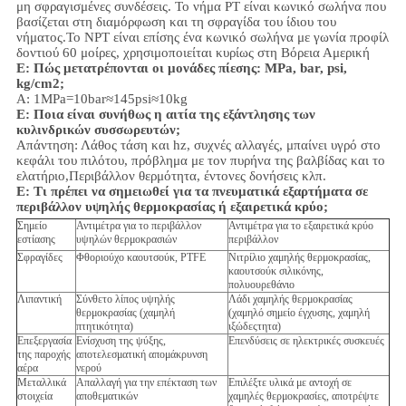
μη σφραγισμένες συνδέσεις. Το νήμα PT είναι κωνικό σωλήνα που
βασίζεται στη διαμόρφωση και τη σφραγίδα του ίδιου του
νήματος.Το NPT είναι επίσης ένα κωνικό σωλήνα με γωνία προφίλ
δοντιού 60 μοίρες, χρησιμοποιείται κυρίως στη Βόρεια Αμερική
Ε: Πώς μετατρέπονται οι μονάδες πίεσης: MPa, bar, psi,
kg/cm2;
Α: 1MPa=10bar≈145psi≈10kg
Ε: Ποια είναι συνήθως η αιτία της εξάντλησης των
κυλινδρικών συσσωρευτών;
Απάντηση: Λάθος τάση και hz, συχνές αλλαγές, μπαίνει υγρό στο
κεφάλι του πιλότου, πρόβλημα με τον πυρήνα της βαλβίδας και το
ελατήριο,
Περιβάλλον
θερμότητα, έντονες δονήσεις κλπ.
Ε:
Τι πρέπει να σημειωθεί για τα πνευματικά εξαρτήματα σε
περιβάλλον υψηλής θερμοκρασίας ή εξαιρετικά κρύο;
Σημείο
Αντιμέτρα για το περιβάλλον
Αντιμέτρα για το εξαιρετικά κρύο
εστίασης
υψηλών θερμοκρασιών
περιβάλλον
Σφραγίδες
Φθοριούχο καουτσούκ, PTFE
Νιτρίλιο χαμηλής θερμοκρασίας,
καουτσούκ σιλικόνης,
πολυουρεθάνιο
Λιπαντική
Σύνθετο λίπος υψηλής
Λάδι χαμηλής θερμοκρασίας
θερμοκρασίας (χαμηλή
(χαμηλό σημείο έγχυσης, χαμηλή
πτητικότητα)
ιξώδεςτητα)
Επεξεργασία
Ενίσχυση της ψύξης,
Επενδύσεις σε ηλεκτρικές συσκευές
της παροχής
αποτελεσματική απομάκρυνση
αέρα
νερού
Μεταλλικά
Απαλλαγή για την επέκταση των
Επιλέξτε υλικά με αντοχή σε
στοιχεία
αποθεματικών
χαμηλές θερμοκρασίες, αποτρέψτε