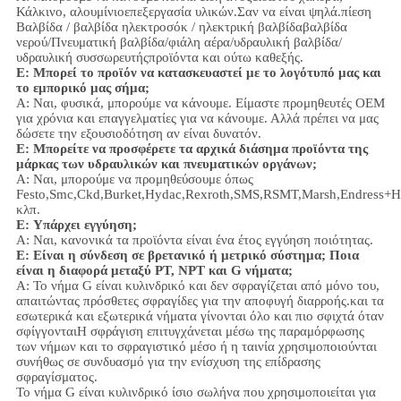
Κάλκινο, αλουμίνιο
επεξεργασία υλικών.
Σαν να είναι ψηλά.
πίεση
Βαλβίδα / βαλβίδα ηλεκτροσόκ / ηλεκτρική βαλβίδα
βαλβίδα
νερού/
Πνευματική βαλβίδα
/
φιάλη αέρα
/υδραυλική βαλβίδα/
υδραυλική συσσωρευτής
προϊόντα και ούτω καθεξής.
Ε: Μπορεί το προϊόν να κατασκευαστεί με το λογότυπό μας και
το εμπορικό μας σήμα;
Α: Ναι, φυσικά, μπορούμε να κάνουμε. Είμαστε προμηθευτές OEM
για χρόνια και επαγγελματίες για να κάνουμε. Αλλά πρέπει να μας
δώσετε την εξουσιοδότηση αν είναι δυνατόν.
Ε: Μπορείτε να προσφέρετε τα αρχικά διάσημα προϊόντα της
μάρκας των υδραυλικών και πνευματικών οργάνων;
Α: Ναι, μπορούμε να προμηθεύσουμε όπως
Festo,Smc,Ckd,Burket,Hydac,Rexroth,SMS,RSMT,Marsh,Endress+H
κλπ.
Ε:
Υπάρχει εγγύηση;
Α: Ναι, κανονικά τα προϊόντα είναι ένα έτος εγγύηση ποιότητας.
Ε: Είναι η σύνδεση σε βρετανικό ή μετρικό σύστημα; Ποια
είναι η διαφορά μεταξύ PT, NPT και G νήματα;
Α:
Το νήμα G είναι κυλινδρικό και δεν σφραγίζεται από μόνο του,
απαιτώντας πρόσθετες σφραγίδες για την αποφυγή διαρροής.και τα
εσωτερικά και εξωτερικά νήματα γίνονται όλο και πιο σφιχτά όταν
σφίγγονταιΗ σφράγιση επιτυγχάνεται μέσω της παραμόρφωσης
των νήμων και το σφραγιστικό μέσο ή η ταινία χρησιμοποιούνται
συνήθως σε συνδυασμό για την ενίσχυση της επίδρασης
σφραγίσματος.
Το νήμα G είναι κυλινδρικό ίσιο σωλήνα που χρησιμοποιείται για