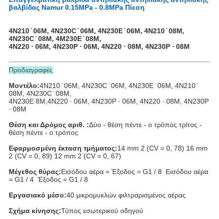
βαλβίδας Namur 0.15MPa - 0.8MPa Πίεση
4N210 ̇ 06M, 4N230C ̇ 06M, 4N230E ̇ 06M, 4N210 ̇ 08M,
4N230C ̇ 08M, 4M230E ̇ 08M,
4N220 ∙ 06M, 4N230P ∙ 06M, 4N220 ∙ 08M, 4N230P ∙ 08M
Προδιαγραφές
Μοντέλο:
4N210 ̇ 06M, 4N230C ̇ 06M, 4N230E ̇ 06M, 4N210 ̇
08M, 4N230C ̇ 08M,
4N230E 8M,
4N220 ∙ 06M, 4N230P ∙ 06M, 4N220 ∙ 08M, 4N230P
∙ 08M
Θέση και Δρόμος αριθ. :
Δύο - θέση πέντε - ο τρόπος τρίτος -
θέση πέντε - ο τρόπος
Εφαρμοσμένη έκταση τμήματος:
14 mm 2 (CV = 0, 78) 16 mm
2 (CV = 0, 89) 12 mm 2 (CV = 0, 67)
Μέγεθος θύρας:
Εισόδου αέρα = Έξοδος = G1 / 8 ️ Εισόδου αέρα
= G1 / 4 ️ Έξοδος = G1 / 8 ️
Εργασιακό μέσο:
40 μικρομυκλών φιλτραρισμένος αέρας
Σχήμα κίνησης:
Τύπος εσωτερικού οδηγού