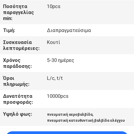
ΈΛΕΓΧΟΣ
Ποσότητα
10pcs
παραγγελίας
min:
ΜΑΣ
Τιμή:
Διαπραγματεύσιμα
ΕΛΆΤΕ
ΣΕ
Συσκευασία
Κουτί
λεπτομέρειες:
ΕΠΑΦΉ
Χρόνος
5-30 ημέρες
ΜΕ
παράδοσης:
Όροι
L/c, t/t
ΕΙΔΉΣΕΙΣ
πληρωμής:
Δυνατότητα
10000pcs
ΖΗΤΉΣΤΕ
προσφοράς:
ΈΝΑ
Υψηλό φως:
,
πνευματική αεροβαλβίδα
ΑΠΌΣΠΑΣΜΑ
πνευματική κατευθυντική βαλβίδα ελέγχου