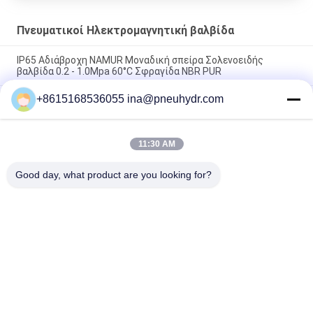
Πνευματικοί Ηλεκτρομαγνητική βαλβίδα
IP65 Αδιάβροχη NAMUR Μοναδική σπείρα Σολενοειδής
βαλβίδα 0.2 - 1.0Mpa 60°C Σφραγίδα NBR PUR
+8615168536055 ina@pneuhydr.com
FV-L10 Εν σειρά 5 οδών Πνευματική Βαλβίδα Σολενοειδούς
M7
Μόλυβδος DOOS - δακτυλογραφήστε τη σπείρα βαλβίδων
11:30 AM
ΣΥΝΕΧΟΎΣ 29W σφυγμού σπειρών DC24V βαλβίδων
σωληνοειδών σειράς
Good day, what product are you looking for?
Λαϊκή κατηγορία
Όλα
Πνευματικοί 
Πνευματική 
Ηλεκτρομαγνητική 
Βαλβίδα Σφυγμού
Βαλβίδα
Πνευματική 
Πνευματικός 
Βαλβίδα 
Δονητής Αέρα
Καθισμάτων Γωνίας