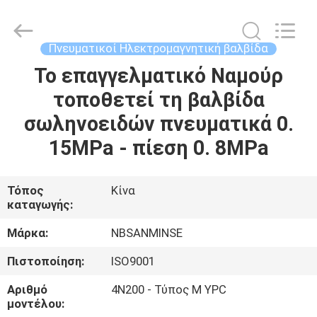
Sanmin
Import
And
Export
Co.,Ltd..
Πνευματικοί Ηλεκτρομαγνητική βαλβίδα
All
Rights
Το επαγγελματικό Ναμούρ
ΣΠΊΤΙ
Reserved.
τοποθετεί τη βαλβίδα
ΠΡΟΪΌΝΤΑ
σωληνοειδών πνευματικά 0.
15MPa - πίεση 0. 8MPa
ΠΕΡΊΠΟΥ
ΕΜΕΊΣ
Τόπος
Κίνα
καταγωγής:
ΓΎΡΟΣ
Μάρκα:
NBSANMINSE
ΕΡΓΟΣΤΑΣΊΩΝ
Πιστοποίηση:
ISO9001
Αριθμό
4N200 - Τύπος Μ YPC
ΠΟΙΟΤΙΚΌΣ
μοντέλου: