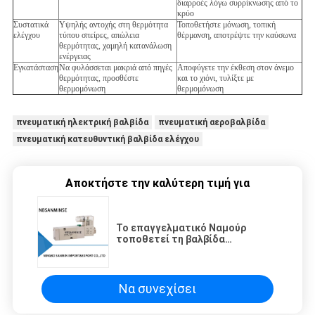
διαρροές λόγω συρρίκνωσης από το
κρύο
Συστατικά
Υψηλής αντοχής στη θερμότητα
Τοποθετήστε μόνωση, τοπική
ελέγχου
τύπου σπείρες, απώλεια
θέρμανση, αποτρέψτε την καύσωνα
θερμότητας, χαμηλή κατανάλωση
ενέργειας
Εγκατάσταση
Να φυλάσσεται μακριά από πηγές
Αποφύγετε την έκθεση στον άνεμο
θερμότητας, προσθέστε
και το χιόνι, τυλίξτε με
θερμομόνωση
θερμομόνωση
πνευματική ηλεκτρική βαλβίδα
πνευματική αεροβαλβίδα
πνευματική κατευθυντική βαλβίδα ελέγχου
Αποκτήστε την καλύτερη τιμή για
Το επαγγελματικό Ναμούρ
τοποθετεί τη βαλβίδα
σωληνοειδών πνευματικά 0.
15MPa - πίεση 0. 8MPa
Να συνεχίσει