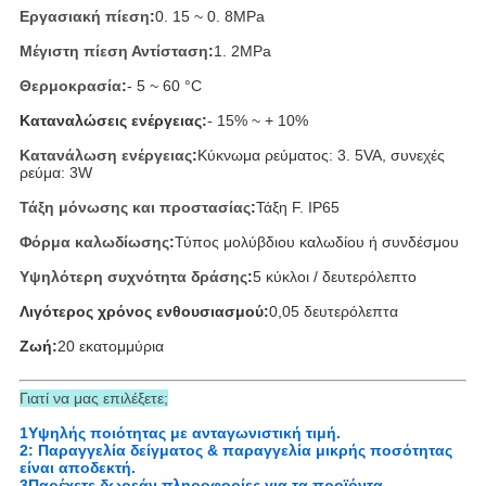
Εργασιακή πίεση
:
0. 15 ~ 0. 8MPa
Μέγιστη πίεση Αντίσταση
:
1. 2MPa
Θερμοκρασία
:
- 5 ~ 60 °C
Καταναλώσεις ενέργειας:
- 15% ~ + 10%
Κατανάλωση ενέργειας
:
Κύκνωμα ρεύματος: 3. 5VA, συνεχές
ρεύμα: 3W
Τάξη μόνωσης και προστασίας
:
Τάξη F. IP65
Φόρμα καλωδίωσης
:
Τύπος μολύβδιου καλωδίου ή συνδέσμου
Υψηλότερη συχνότητα δράσης
:
5 κύκλοι / δευτερόλεπτο
Λιγότερος χρόνος ενθουσιασμού:
0,05 δευτερόλεπτα
Ζωή:
20 εκατομμύρια
Γιατί να μας επιλέξετε;
1Υψηλής ποιότητας με ανταγωνιστική τιμή.
2: Παραγγελία δείγματος & παραγγελία μικρής ποσότητας
είναι αποδεκτή.
3Παρέχετε δωρεάν πληροφορίες για τα προϊόντα.