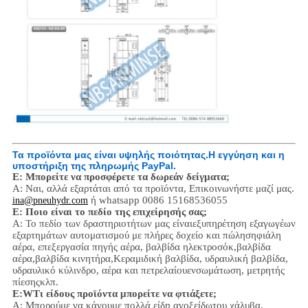
Τα προϊόντα μας είναι υψηλής ποιότητας.
Η εγγύηση και η
υποστήριξη της πληρωμής PayPal.
Ε: Μπορείτε να προσφέρετε τα δωρεάν δείγματα;
Α: Ναι,
αλλά εξαρτάται από τα προϊόντα,
Επικοινωνήστε μαζί μας.
ή whatsapp 0086 15168536055
ina@pneuhydr.com
Ε: Ποιο είναι το πεδίο της επιχείρησής σας;
Α: Το πεδίο των δραστηριοτήτων μας είναι
εξυπηρέτηση εξαγωγέων
εξαρτημάτων αυτοματισμού με πλήρες δοχείο και πώληση
φιάλη
αέρα, επεξεργασία πηγής αέρα, βαλβίδα ηλεκτροσόκ,
βαλβίδα
αέρα,
βαλβίδα κινητήρα,
Κεραμιδική βαλβίδα, υδραυλική βαλβίδα,
υδραυλικό κύλινδρο,
αέρα και πετρελαίου
ενσωμάτωση
, μετρητής
πίεσης
κλπ.
Ε:
W
Τι είδους προϊόντα μπορείτε να φτιάξετε;
Α: Μπορούμε να κάνουμε πολλά είδη ανοξείδωτου χάλυβα
,