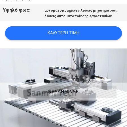
SITEMAP
Υψηλό φως:
,
αυτοματοποιημένες λύσεις μηχανημάτων
λύσεις αυτοματοποίησης εργοστασίων
ΠΟΛΙΤΙΚΉ
ΑΠΟΡΡΉΤΟΥ
ΚΑΛΎΤΕΡΗ ΤΙΜΉ