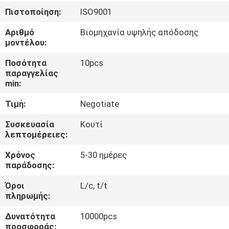
ΈΛΕΓΧΟΣ
Πιστοποίηση:
ISO9001
Αριθμό
Βιομηχανία υψηλής απόδοσης
ΜΑΣ
μοντέλου:
ΕΛΆΤΕ
Ποσότητα
10pcs
ΣΕ
παραγγελίας
min:
ΕΠΑΦΉ
Τιμή:
Negotiate
ΜΕ
Συσκευασία
Κουτί
λεπτομέρειες:
ΕΙΔΉΣΕΙΣ
Χρόνος
5-30 ημέρες
παράδοσης:
ΖΗΤΉΣΤΕ
Όροι
L/c, t/t
ΈΝΑ
πληρωμής:
ΑΠΌΣΠΑΣΜΑ
Δυνατότητα
10000pcs
προσφοράς: