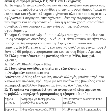
είναι η διαφορά μεταξύ PT, NPT και G νήματα;
Α:
Το νήμα G είναι κυλινδρικό και δεν σφραγίζεται από μόνο του,
απαιτώντας πρόσθετες σφραγίδες για την αποφυγή διαρροής.και τα
εσωτερικά και εξωτερικά νήματα γίνονται όλο και πιο σφιχτά όταν
σφίγγονταιΗ σφράγιση επιτυγχάνεται μέσω της παραμόρφωσης
των νήμων και το σφραγιστικό μέσο ή η ταινία χρησιμοποιούνται
συνήθως σε συνδυασμό για την ενίσχυση της επίδρασης
σφραγίσματος.
Το νήμα G είναι κυλινδρικό ίσιο σωλήνα που χρησιμοποιείται για
μη σφραγισμένες συνδέσεις. Το νήμα PT είναι κωνικό σωλήνα που
βασίζεται στη διαμόρφωση και τη σφραγίδα του ίδιου του
νήματος.Το NPT είναι επίσης ένα κωνικό σωλήνα με γωνία προφίλ
δοντιού 60 μοίρες, χρησιμοποιείται κυρίως στη Βόρεια Αμερική
Ε: Πώς μετατρέπονται οι μονάδες πίεσης: MPa, bar, psi,
kg/cm2;
Α: 1MPa=10bar≈145psi≈10kg
Ε: Ποια είναι συνήθως η αιτία της εξάντλησης των
κυλινδρικών συσσωρευτών;
Απάντηση: Λάθος τάση και hz, συχνές αλλαγές, μπαίνει υγρό στο
κεφάλι του πιλότου, πρόβλημα με τον πυρήνα της βαλβίδας και το
ελατήριο,
Περιβάλλον
θερμότητα, έντονες δονήσεις κλπ.
Ε:
Τι πρέπει να σημειωθεί για τα πνευματικά εξαρτήματα σε
περιβάλλον υψηλής θερμοκρασίας ή εξαιρετικά κρύο;
Σημείο
Αντιμέτρα για το περιβάλλον
Αντιμέτρα για το εξαιρετικά κρύο
εστίασης
υψηλών θερμοκρασιών
περιβάλλον
Σφραγίδες
Φθοριούχο καουτσούκ, PTFE
Νιτρίλιο χαμηλής θερμοκρασίας,