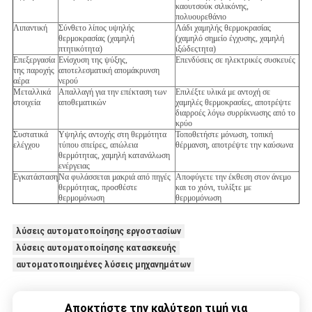
καουτσούκ σιλικόνης,
πολυουρεθάνιο
Λιπαντική
Σύνθετο λίπος υψηλής
Λάδι χαμηλής θερμοκρασίας
θερμοκρασίας (χαμηλή
(χαμηλό σημείο έγχυσης, χαμηλή
πτητικότητα)
ιξώδεςτητα)
Επεξεργασία
Ενίσχυση της ψύξης,
Επενδύσεις σε ηλεκτρικές συσκευές
της παροχής
αποτελεσματική απομάκρυνση
αέρα
νερού
Μεταλλικά
Απαλλαγή για την επέκταση των
Επιλέξτε υλικά με αντοχή σε
στοιχεία
αποθεματικών
χαμηλές θερμοκρασίες, αποτρέψτε
διαρροές λόγω συρρίκνωσης από το
κρύο
Συστατικά
Υψηλής αντοχής στη θερμότητα
Τοποθετήστε μόνωση, τοπική
ελέγχου
τύπου σπείρες, απώλεια
θέρμανση, αποτρέψτε την καύσωνα
θερμότητας, χαμηλή κατανάλωση
ενέργειας
Εγκατάσταση
Να φυλάσσεται μακριά από πηγές
Αποφύγετε την έκθεση στον άνεμο
θερμότητας, προσθέστε
και το χιόνι, τυλίξτε με
θερμομόνωση
θερμομόνωση
λύσεις αυτοματοποίησης εργοστασίων
λύσεις αυτοματοποίησης κατασκευής
αυτοματοποιημένες λύσεις μηχανημάτων
Αποκτήστε την καλύτερη τιμή για