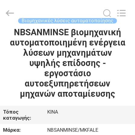
Sanmin
Import
And
Export
Co.,Ltd..
Βιομηχανικές λύσεις αυτοματοποίησης
All
Rights
NBSANMINSE βιομηχανική
ΣΠΊΤΙ
Reserved.
αυτοματοποιημένη ενέργεια
ΠΡΟΪΌΝΤΑ
λύσεων μηχανημάτων
υψηλής επίδοσης -
ΠΕΡΊΠΟΥ
εργοστάσιο
ΕΜΕΊΣ
αυτοεξυπηρετήσεων
μηχανών αποταμίευσης
ΓΎΡΟΣ
ΕΡΓΟΣΤΑΣΊΩΝ
Τόπος
ΚΙΝΑ
καταγωγής:
ΠΟΙΟΤΙΚΌΣ
Μάρκα:
NBSANMINSE/MKFALE