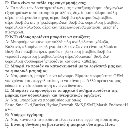
Ε: Ποιο είναι το πεδίο της επιχείρησής σας;
Α: Το πεδίο των δραστηριοτήτων μας είναι
εξυπηρέτηση εξαγωγέων
εξαρτημάτων αυτοματισμού με πλήρες δοχείο και πώληση
φιάλη
αέρα, επεξεργασία πηγής αέρα, βαλβίδα ηλεκτροσόκ,
βαλβίδα
αέρα,
βαλβίδα κινητήρα,
Κεραμιδική βαλβίδα, υδραυλική βαλβίδα,
υδραυλικό κύλινδρο,
αέρα και πετρελαίου
ενσωμάτωση
, μετρητής
πίεσης
κλπ.
Ε:
W
Τι είδους προϊόντα μπορείτε να φτιάξετε;
Α: Μπορούμε να κάνουμε πολλά είδη ανοξείδωτου χάλυβα
,
Κάλκινο, αλουμίνιο
επεξεργασία υλικών.
Σαν να είναι ψηλά.
πίεση
Βαλβίδα / βαλβίδα ηλεκτροσόκ / ηλεκτρική βαλβίδα
βαλβίδα
νερού/
Πνευματική βαλβίδα
/
φιάλη αέρα
/υδραυλική βαλβίδα/
υδραυλική συσσωρευτής
προϊόντα και ούτω καθεξής.
Ε: Μπορεί το προϊόν να κατασκευαστεί με το λογότυπό μας και
το εμπορικό μας σήμα;
Α: Ναι, φυσικά, μπορούμε να κάνουμε. Είμαστε προμηθευτές OEM
για χρόνια και επαγγελματίες για να κάνουμε. Αλλά πρέπει να μας
δώσετε την εξουσιοδότηση αν είναι δυνατόν.
Ε: Μπορείτε να προσφέρετε τα αρχικά διάσημα προϊόντα της
μάρκας των υδραυλικών και πνευματικών οργάνων;
Α: Ναι, μπορούμε να προμηθεύσουμε όπως
Festo,Smc,Ckd,Burket,Hydac,Rexroth,SMS,RSMT,Marsh,Endress+H
κλπ.
Ε:
Υπάρχει εγγύηση;
Α: Ναι, κανονικά τα προϊόντα είναι ένα έτος εγγύηση ποιότητας.
Ε: Είναι η σύνδεση σε βρετανικό ή μετρικό σύστημα; Ποια