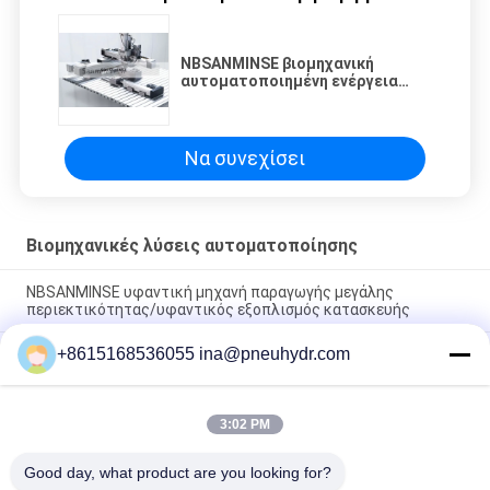
NBSANMINSE βιομηχανική
αυτοματοποιημένη ενέργεια
λύσεων μηχανημάτων υψηλής
επίδοσης - εργοστάσιο
αυτοεξυπηρετήσεων μηχανών
αποταμίευσης
Να συνεχίσει
Βιομηχανικές λύσεις αυτοματοποίησης
NBSANMINSE υφαντική μηχανή παραγωγής μεγάλης
περιεκτικότητας/υφαντικός εξοπλισμός κατασκευής
+8615168536055 ina@pneuhydr.com
NBSANMINSE βιομηχανική αυτόματη φυσώντας μηχανή
μπουκαλιών/μηχανή κατασκευής μπουκαλιών
NBSANMINSE βιομηχανική αυτοματοποιημένη ενέργεια
3:02 PM
λύσεων μηχανημάτων υψηλής επίδοσης - εργοστάσιο
αυτοεξυπηρετήσεων μηχανών αποταμίευσης
Good day, what product are you looking for?