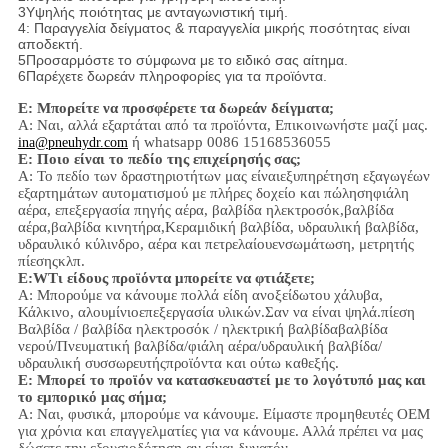
3Υψηλής ποιότητας με ανταγωνιστική τιμή.
4: Παραγγελία δείγματος & παραγγελία μικρής ποσότητας είναι
αποδεκτή.
5Προσαρμόστε το σύμφωνα με το ειδικό σας αίτημα.
6Παρέχετε δωρεάν πληροφορίες για τα προϊόντα.
Ε: Μπορείτε να προσφέρετε τα δωρεάν δείγματα;
Α: Ναι,
αλλά εξαρτάται από τα προϊόντα,
Επικοινωνήστε μαζί μας.
ή whatsapp 0086 15168536055
ina@pneuhydr.com
Ε: Ποιο είναι το πεδίο της επιχείρησής σας;
Α: Το πεδίο των δραστηριοτήτων μας είναι
εξυπηρέτηση εξαγωγέων
εξαρτημάτων αυτοματισμού με πλήρες δοχείο και πώληση
φιάλη
αέρα, επεξεργασία πηγής αέρα, βαλβίδα ηλεκτροσόκ,
βαλβίδα
αέρα,
βαλβίδα κινητήρα,
Κεραμιδική βαλβίδα, υδραυλική βαλβίδα,
υδραυλικό κύλινδρο,
αέρα και πετρελαίου
ενσωμάτωση
, μετρητής
πίεσης
κλπ.
Ε:
W
Τι είδους προϊόντα μπορείτε να φτιάξετε;
Α: Μπορούμε να κάνουμε πολλά είδη ανοξείδωτου χάλυβα
,
Κάλκινο, αλουμίνιο
επεξεργασία υλικών.
Σαν να είναι ψηλά.
πίεση
Βαλβίδα / βαλβίδα ηλεκτροσόκ / ηλεκτρική βαλβίδα
βαλβίδα
νερού/
Πνευματική βαλβίδα
/
φιάλη αέρα
/υδραυλική βαλβίδα/
υδραυλική συσσωρευτής
προϊόντα και ούτω καθεξής.
Ε: Μπορεί το προϊόν να κατασκευαστεί με το λογότυπό μας και
το εμπορικό μας σήμα;
Α: Ναι, φυσικά, μπορούμε να κάνουμε. Είμαστε προμηθευτές OEM
για χρόνια και επαγγελματίες για να κάνουμε. Αλλά πρέπει να μας