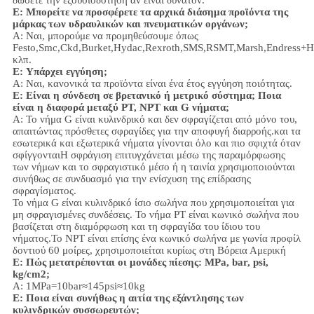
δώσετε την εξουσιοδότηση αν είναι δυνατόν.
Ε: Μπορείτε να προσφέρετε τα αρχικά διάσημα προϊόντα της
μάρκας των υδραυλικών και πνευματικών οργάνων;
Α: Ναι, μπορούμε να προμηθεύσουμε όπως
Festo,Smc,Ckd,Burket,Hydac,Rexroth,SMS,RSMT,Marsh,Endress+H
κλπ.
Ε:
Υπάρχει εγγύηση;
Α: Ναι, κανονικά τα προϊόντα είναι ένα έτος εγγύηση ποιότητας.
Ε: Είναι η σύνδεση σε βρετανικό ή μετρικό σύστημα; Ποια
είναι η διαφορά μεταξύ PT, NPT και G νήματα;
Α:
Το νήμα G είναι κυλινδρικό και δεν σφραγίζεται από μόνο του,
απαιτώντας πρόσθετες σφραγίδες για την αποφυγή διαρροής.και τα
εσωτερικά και εξωτερικά νήματα γίνονται όλο και πιο σφιχτά όταν
σφίγγονταιΗ σφράγιση επιτυγχάνεται μέσω της παραμόρφωσης
των νήμων και το σφραγιστικό μέσο ή η ταινία χρησιμοποιούνται
συνήθως σε συνδυασμό για την ενίσχυση της επίδρασης
σφραγίσματος.
Το νήμα G είναι κυλινδρικό ίσιο σωλήνα που χρησιμοποιείται για
μη σφραγισμένες συνδέσεις. Το νήμα PT είναι κωνικό σωλήνα που
βασίζεται στη διαμόρφωση και τη σφραγίδα του ίδιου του
νήματος.Το NPT είναι επίσης ένα κωνικό σωλήνα με γωνία προφίλ
δοντιού 60 μοίρες, χρησιμοποιείται κυρίως στη Βόρεια Αμερική
Ε: Πώς μετατρέπονται οι μονάδες πίεσης: MPa, bar, psi,
kg/cm2;
Α: 1MPa=10bar≈145psi≈10kg
Ε: Ποια είναι συνήθως η αιτία της εξάντλησης των
κυλινδρικών συσσωρευτών;