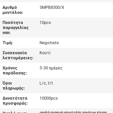
ΈΛΕΓΧΟΣ
Αριθμό
SMPB8300/Χ
μοντέλου:
ΜΑΣ
Ποσότητα
10pcs
ΕΛΆΤΕ
παραγγελίας
min:
ΣΕ
Τιμή:
Negotiate
ΕΠΑΦΉ
ΜΕ
Συσκευασία
Κουτί
λεπτομέρειες:
Χρόνος
5-30 ημέρες
ΕΙΔΉΣΕΙΣ
παράδοσης:
Όροι
L/c, t/t
ΖΗΤΉΣΤΕ
πληρωμής:
ΈΝΑ
Δυνατότητα
10000pcs
ΑΠΌΣΠΑΣΜΑ
προσφοράς:
υψηλή συσκευή αποστολής σημάτων πίεσης