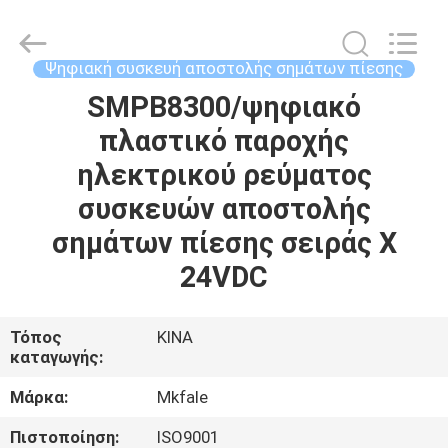
Sanmin
Import
And
Export
Co.,Ltd..
Ψηφιακή συσκευή αποστολής σημάτων πίεσης
All
Rights
SMPB8300/ψηφιακό
ΣΠΊΤΙ
Reserved.
πλαστικό παροχής
ΠΡΟΪΌΝΤΑ
ηλεκτρικού ρεύματος
συσκευών αποστολής
ΠΕΡΊΠΟΥ
σημάτων πίεσης σειράς Χ
ΕΜΕΊΣ
24VDC
ΓΎΡΟΣ
Τόπος
ΚΙΝΑ
καταγωγής:
ΕΡΓΟΣΤΑΣΊΩΝ
Μάρκα:
Mkfale
ΠΟΙΟΤΙΚΌΣ
Πιστοποίηση:
ISO9001