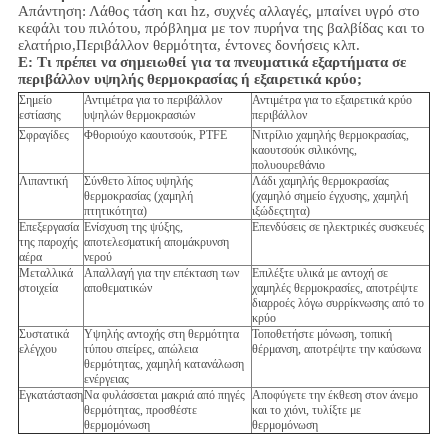
Απάντηση: Λάθος τάση και hz, συχνές αλλαγές, μπαίνει υγρό στο
κεφάλι του πιλότου, πρόβλημα με τον πυρήνα της βαλβίδας και το
ελατήριο,
Περιβάλλον
θερμότητα, έντονες δονήσεις κλπ.
Ε:
Τι πρέπει να σημειωθεί για τα πνευματικά εξαρτήματα σε
περιβάλλον υψηλής θερμοκρασίας ή εξαιρετικά κρύο;
Σημείο
Αντιμέτρα για το περιβάλλον
Αντιμέτρα για το εξαιρετικά κρύο
εστίασης
υψηλών θερμοκρασιών
περιβάλλον
Σφραγίδες
Φθοριούχο καουτσούκ, PTFE
Νιτρίλιο χαμηλής θερμοκρασίας,
καουτσούκ σιλικόνης,
πολυουρεθάνιο
Λιπαντική
Σύνθετο λίπος υψηλής
Λάδι χαμηλής θερμοκρασίας
θερμοκρασίας (χαμηλή
(χαμηλό σημείο έγχυσης, χαμηλή
πτητικότητα)
ιξώδεςτητα)
Επεξεργασία
Ενίσχυση της ψύξης,
Επενδύσεις σε ηλεκτρικές συσκευές
της παροχής
αποτελεσματική απομάκρυνση
αέρα
νερού
Μεταλλικά
Απαλλαγή για την επέκταση των
Επιλέξτε υλικά με αντοχή σε
στοιχεία
αποθεματικών
χαμηλές θερμοκρασίες, αποτρέψτε
διαρροές λόγω συρρίκνωσης από το
κρύο
Συστατικά
Υψηλής αντοχής στη θερμότητα
Τοποθετήστε μόνωση, τοπική
ελέγχου
τύπου σπείρες, απώλεια
θέρμανση, αποτρέψτε την καύσωνα
θερμότητας, χαμηλή κατανάλωση
ενέργειας
Εγκατάσταση
Να φυλάσσεται μακριά από πηγές
Αποφύγετε την έκθεση στον άνεμο
θερμότητας, προσθέστε
και το χιόνι, τυλίξτε με
θερμομόνωση
θερμομόνωση