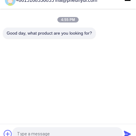
+8615168536055 ina@pneuhydr.com
SMF08A 1/8 1/4 Μετακόπτης υψηλής τάσης σταθερό σημείο
ρύθμισης αυτόματη επαναφορά πίεσης αέρα και νερού
4:55 PM
SMF 19 Διακόπτης πίεσης 1/4 G NPT T Αξιόπιστος
διακόπτης ελέγχου για αντλία αέρα NBSANMINSE
Good day, what product are you looking for?
Λαϊκή κατηγορία
Όλα
Πνευματικοί 
Πνευματική 
Ηλεκτρομαγνητική 
Βαλβίδα Σφυγμού
Βαλβίδα
Πνευματική 
Πνευματικός 
Βαλβίδα 
Δονητής Αέρα
Καθισμάτων Γωνίας
Βαλβίδα 
Lubricator 
Σωληνοειδών 
Ρυθμιστών Φίλτρων
Ορείχαλκου
Πνευματικός 
Πνευματικές 
Κύλινδρος Αέρα
Συναρμολογήσεις 
Αέρα
Αίτηση κράτησης