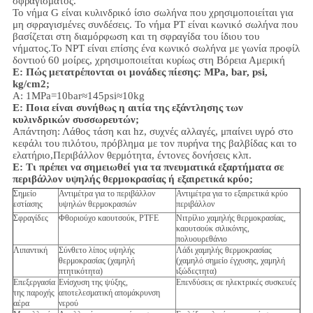
σφραγίσματος.
Το νήμα G είναι κυλινδρικό ίσιο σωλήνα που χρησιμοποιείται για
μη σφραγισμένες συνδέσεις. Το νήμα PT είναι κωνικό σωλήνα που
βασίζεται στη διαμόρφωση και τη σφραγίδα του ίδιου του
νήματος.Το NPT είναι επίσης ένα κωνικό σωλήνα με γωνία προφίλ
δοντιού 60 μοίρες, χρησιμοποιείται κυρίως στη Βόρεια Αμερική
Ε: Πώς μετατρέπονται οι μονάδες πίεσης: MPa, bar, psi,
kg/cm2;
Α: 1MPa=10bar≈145psi≈10kg
Ε: Ποια είναι συνήθως η αιτία της εξάντλησης των
κυλινδρικών συσσωρευτών;
Απάντηση: Λάθος τάση και hz, συχνές αλλαγές, μπαίνει υγρό στο
κεφάλι του πιλότου, πρόβλημα με τον πυρήνα της βαλβίδας και το
ελατήριο,
Περιβάλλον
θερμότητα, έντονες δονήσεις κλπ.
Ε:
Τι πρέπει να σημειωθεί για τα πνευματικά εξαρτήματα σε
περιβάλλον υψηλής θερμοκρασίας ή εξαιρετικά κρύο;
Σημείο
Αντιμέτρα για το περιβάλλον
Αντιμέτρα για το εξαιρετικά κρύο
εστίασης
υψηλών θερμοκρασιών
περιβάλλον
Σφραγίδες
Φθοριούχο καουτσούκ, PTFE
Νιτρίλιο χαμηλής θερμοκρασίας,
καουτσούκ σιλικόνης,
πολυουρεθάνιο
Λιπαντική
Σύνθετο λίπος υψηλής
Λάδι χαμηλής θερμοκρασίας
θερμοκρασίας (χαμηλή
(χαμηλό σημείο έγχυσης, χαμηλή
πτητικότητα)
ιξώδεςτητα)
Επεξεργασία
Ενίσχυση της ψύξης,
Επενδύσεις σε ηλεκτρικές συσκευές
της παροχής
αποτελεσματική απομάκρυνση
αέρα
νερού