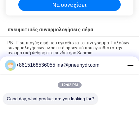
υψηλό - ποιότητα Sanmin
Να συνεχίσει
πνευματικές συναρμολογήσεις αέρα
PB - Γ συμπαγές αφή που εγκαθιστά το μίνι γράμμα Τ κλάδων
συναρμολογήσεων πλαστικό αρσενικό που εγκαθιστά την
πνευματική ώθηση στο συνδετήρα Sanmin
+8615168536055 ina@pneuhydr.com
NBSANMINSE Γ τύπων πνευματικός αέρα συναρμολογήσεων
κασκόλ ρυθμιστικών βαλβίδων ησυχαστήρας ορείχαλκου
βαλβίδων πνευματικός
12:02 PM
Πνευματικός ορείχαλκος συναρμολογήσεων αέρα
κοχλιοτομώ KF Rc με καλό συμπαθητικό νικέλινο
Good day, what product are you looking for?
Λαϊκή κατηγορία
Όλα
Πνευματικοί 
Πνευματική 
Ηλεκτρομαγνητική 
Βαλβίδα Σφυγμού