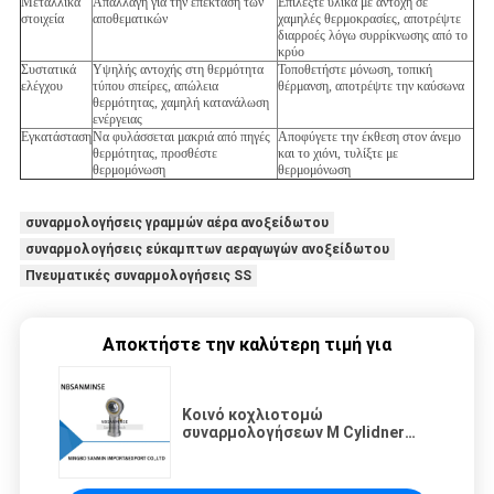
Μεταλλικά
Απαλλαγή για την επέκταση των
Επιλέξτε υλικά με αντοχή σε
στοιχεία
αποθεματικών
χαμηλές θερμοκρασίες, αποτρέψτε
διαρροές λόγω συρρίκνωσης από το
κρύο
Συστατικά
Υψηλής αντοχής στη θερμότητα
Τοποθετήστε μόνωση, τοπική
ελέγχου
τύπου σπείρες, απώλεια
θέρμανση, αποτρέψτε την καύσωνα
θερμότητας, χαμηλή κατανάλωση
ενέργειας
Εγκατάσταση
Να φυλάσσεται μακριά από πηγές
Αποφύγετε την έκθεση στον άνεμο
θερμότητας, προσθέστε
και το χιόνι, τυλίξτε με
θερμομόνωση
θερμομόνωση
συναρμολογήσεις γραμμών αέρα ανοξείδωτου
συναρμολογήσεις εύκαμπτων αεραγωγών ανοξείδωτου
Πνευματικές συναρμολογήσεις SS
Αποκτήστε την καλύτερη τιμή για
Κοινό κοχλιοτομώ
συναρμολογήσεων Μ Cylidner
εξαρτημάτων σύνδεσης
κυλίνδρων κυλίνδρων
συνδετήρων ματιών ψαριών