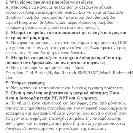
Ε:
W
Τι είδους προϊόντα μπορείτε να φτιάξετε;
Α: Μπορούμε να κάνουμε πολλά είδη ανοξείδωτου χάλυβα
,
Κάλκινο, αλουμίνιο
επεξεργασία υλικών.
Σαν να είναι ψηλά.
πίεση
Βαλβίδα / βαλβίδα ηλεκτροσόκ / ηλεκτρική βαλβίδα
βαλβίδα
νερού/
Πνευματική βαλβίδα
/
φιάλη αέρα
/υδραυλική βαλβίδα/
υδραυλική συσσωρευτής
προϊόντα και ούτω καθεξής.
Ε: Μπορεί το προϊόν να κατασκευαστεί με το λογότυπό μας και
το εμπορικό μας σήμα;
Α: Ναι, φυσικά, μπορούμε να κάνουμε. Είμαστε προμηθευτές OEM
για χρόνια και επαγγελματίες για να κάνουμε. Αλλά πρέπει να μας
δώσετε την εξουσιοδότηση αν είναι δυνατόν.
Ε: Μπορείτε να προσφέρετε τα αρχικά διάσημα προϊόντα της
μάρκας των υδραυλικών και πνευματικών οργάνων;
Α: Ναι, μπορούμε να προμηθεύσουμε όπως
Festo,Smc,Ckd,Burket,Hydac,Rexroth,SMS,RSMT,Marsh,Endress+H
κλπ.
Ε:
Υπάρχει εγγύηση;
Α: Ναι, κανονικά τα προϊόντα είναι ένα έτος εγγύηση ποιότητας.
Ε: Είναι η σύνδεση σε βρετανικό ή μετρικό σύστημα; Ποια
είναι η διαφορά μεταξύ PT, NPT και G νήματα;
Α:
Το νήμα G είναι κυλινδρικό και δεν σφραγίζεται από μόνο του,
απαιτώντας πρόσθετες σφραγίδες για την αποφυγή διαρροής.και τα
εσωτερικά και εξωτερικά νήματα γίνονται όλο και πιο σφιχτά όταν
σφίγγονταιΗ σφράγιση επιτυγχάνεται μέσω της παραμόρφωσης
των νήμων και το σφραγιστικό μέσο ή η ταινία χρησιμοποιούνται
συνήθως σε συνδυασμό για την ενίσχυση της επίδρασης