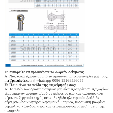
Ε: Μπορείτε να προσφέρετε τα δωρεάν δείγματα;
Α: Ναι,
αλλά εξαρτάται από τα προϊόντα,
Επικοινωνήστε μαζί μας.
ή whatsapp 0086 15168536055
ina@pneuhydr.com
Ε: Ποιο είναι το πεδίο της επιχείρησής σας;
Α: Το πεδίο των δραστηριοτήτων μας είναι
εξυπηρέτηση εξαγωγέων
εξαρτημάτων αυτοματισμού με πλήρες δοχείο και πώληση
φιάλη
αέρα, επεξεργασία πηγής αέρα, βαλβίδα ηλεκτροσόκ,
βαλβίδα
αέρα,
βαλβίδα κινητήρα,
Κεραμιδική βαλβίδα, υδραυλική βαλβίδα,
υδραυλικό κύλινδρο,
αέρα και πετρελαίου
ενσωμάτωση
, μετρητής
πίεσης
κλπ.