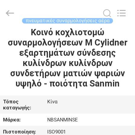
Sanmin
Import
And
Export
Co.,Ltd..
πνευματικές συναρμολογήσεις αέρα
All
Rights
Κοινό κοχλιοτομώ
ΣΠΊΤΙ
Reserved.
συναρμολογήσεων Μ Cylidner
ΠΡΟΪΌΝΤΑ
εξαρτημάτων σύνδεσης
κυλίνδρων κυλίνδρων
ΠΕΡΊΠΟΥ
συνδετήρων ματιών ψαριών
ΕΜΕΊΣ
υψηλό - ποιότητα Sanmin
ΓΎΡΟΣ
Τόπος
Κίνα
καταγωγής:
ΕΡΓΟΣΤΑΣΊΩΝ
Μάρκα:
NBSANMINSE
ΠΟΙΟΤΙΚΌΣ
Πιστοποίηση:
ISO9001