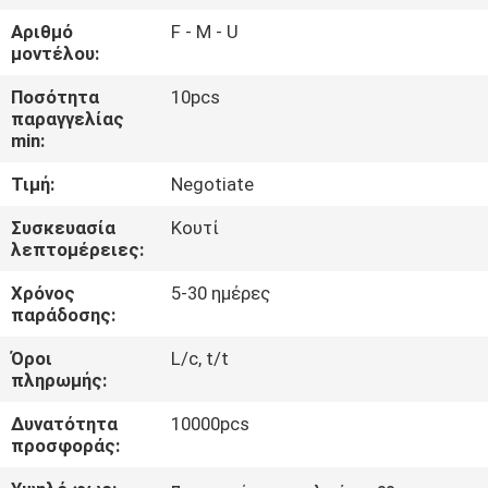
ΈΛΕΓΧΟΣ
Αριθμό
F - Μ - U
μοντέλου:
ΜΑΣ
Ποσότητα
10pcs
ΕΛΆΤΕ
παραγγελίας
min:
ΣΕ
Τιμή:
Negotiate
ΕΠΑΦΉ
ΜΕ
Συσκευασία
Κουτί
λεπτομέρειες:
Χρόνος
5-30 ημέρες
ΕΙΔΉΣΕΙΣ
παράδοσης:
Όροι
L/c, t/t
ΖΗΤΉΣΤΕ
πληρωμής:
ΈΝΑ
Δυνατότητα
10000pcs
ΑΠΌΣΠΑΣΜΑ
προσφοράς: