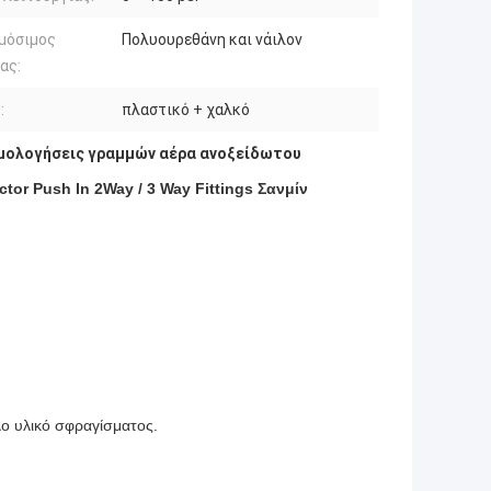
μόσιμος
Πολυουρεθάνη και νάιλον
ας:
:
πλαστικό + χαλκό
μολογήσεις γραμμών αέρα ανοξείδωτου
or Push In 2Way / 3 Way Fittings Σανμίν
ο υλικό σφραγίσματος.