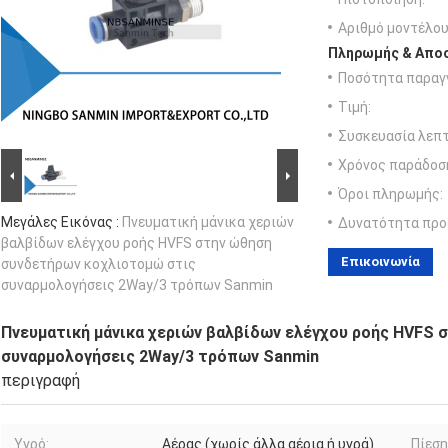
Αριθμό μοντέλου
Πληρωμής & Αποσ
Ποσότητα παραγγ
Τιμή:
Συσκευασία λεπτ
Χρόνος παράδοσ
Όροι πληρωμής:
Μεγάλες Εικόνας :
Πνευματική μάνικα χεριών
Δυνατότητα προ
βαλβίδων ελέγχου ροής HVFS στην ώθηση
Επικοινωνία
συνδετήρων κοχλιοτομώ στις
συναρμολογήσεις 2Way/3 τρόπων Sanmin
Πνευματική μάνικα χεριών βαλβίδων ελέγχου ροής HVFS
συναρμολογήσεις 2Way/3 τρόπων Sanmin
περιγραφή
Υγρό:
Αέρας (χωρίς άλλα αέρια ή υγρά)
Πίεση