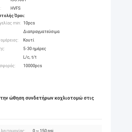
:
HVFS
τολής Όροι:
ελίας min:
10pcs
Διαπραγματεύσιμα
ομέρειες:
Κουτί
ης:
5-30 ημέρες
L/c, t/t
σφοράς:
10000pcs
 στην ώθηση συνδετήρων κοχλιοτομώ στις
 λειτουργίας:
0 ~ 150 psi