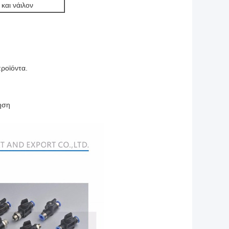
και νάιλον
προϊόντα.
ηση