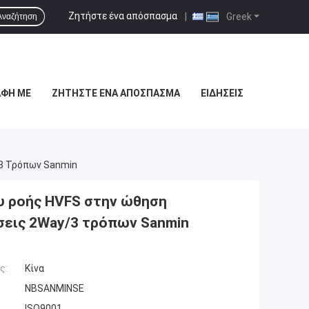
Ζητήστε ένα απόσπασμα
|
Greek
Αναζήτηση
ΑΦΉ ΜΕ
ΖΗΤΉΣΤΕ ΈΝΑ ΑΠΌΣΠΑΣΜΑ
ΕΙΔΉΣΕΙΣ
/3 Τρόπων Sanmin
υ ροής HVFS στην ώθηση
εις 2Way/3 τρόπων Sanmin
ς:
Κίνα
NBSANMINSE
ISO9001