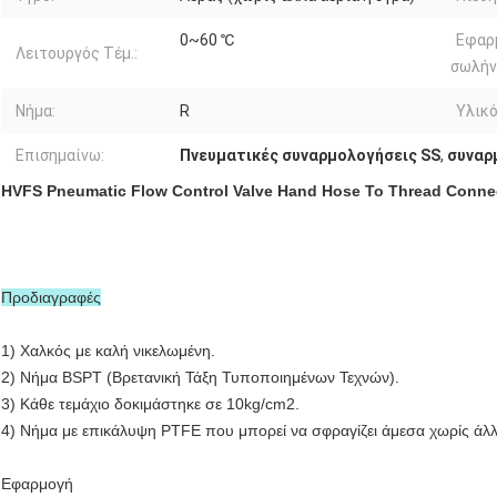
0~60 ℃
Εφαρ
Λειτουργός Τέμ.:
σωλήν
Νήμα:
R
Υλικό
Επισημαίνω:
Πνευματικές συναρμολογήσεις SS
,
συναρ
HVFS Pneumatic Flow Control Valve Hand Hose To Thread Connect
Προδιαγραφές
1) Χαλκός με καλή νικελωμένη.
2) Νήμα BSPT (Βρετανική Τάξη Τυποποιημένων Τεχνών).
3) Κάθε τεμάχιο δοκιμάστηκε σε 10kg/cm2.
4) Νήμα με επικάλυψη PTFE που μπορεί να σφραγίζει άμεσα χωρίς άλλ
Εφαρμογή