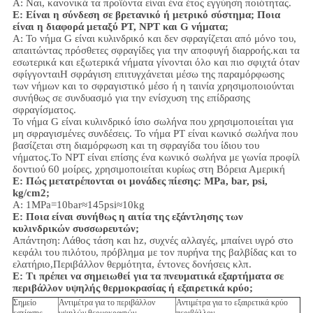
Α: Ναι, κανονικά τα προϊόντα είναι ένα έτος εγγύηση ποιότητας.
Ε: Είναι η σύνδεση σε βρετανικό ή μετρικό σύστημα; Ποια
είναι η διαφορά μεταξύ PT, NPT και G νήματα;
Α:
Το νήμα G είναι κυλινδρικό και δεν σφραγίζεται από μόνο του,
απαιτώντας πρόσθετες σφραγίδες για την αποφυγή διαρροής.και τα
εσωτερικά και εξωτερικά νήματα γίνονται όλο και πιο σφιχτά όταν
σφίγγονταιΗ σφράγιση επιτυγχάνεται μέσω της παραμόρφωσης
των νήμων και το σφραγιστικό μέσο ή η ταινία χρησιμοποιούνται
συνήθως σε συνδυασμό για την ενίσχυση της επίδρασης
σφραγίσματος.
Το νήμα G είναι κυλινδρικό ίσιο σωλήνα που χρησιμοποιείται για
μη σφραγισμένες συνδέσεις. Το νήμα PT είναι κωνικό σωλήνα που
βασίζεται στη διαμόρφωση και τη σφραγίδα του ίδιου του
νήματος.Το NPT είναι επίσης ένα κωνικό σωλήνα με γωνία προφίλ
δοντιού 60 μοίρες, χρησιμοποιείται κυρίως στη Βόρεια Αμερική
Ε: Πώς μετατρέπονται οι μονάδες πίεσης: MPa, bar, psi,
kg/cm2;
Α: 1MPa=10bar≈145psi≈10kg
Ε: Ποια είναι συνήθως η αιτία της εξάντλησης των
κυλινδρικών συσσωρευτών;
Απάντηση: Λάθος τάση και hz, συχνές αλλαγές, μπαίνει υγρό στο
κεφάλι του πιλότου, πρόβλημα με τον πυρήνα της βαλβίδας και το
ελατήριο,
Περιβάλλον
θερμότητα, έντονες δονήσεις κλπ.
Ε:
Τι πρέπει να σημειωθεί για τα πνευματικά εξαρτήματα σε
περιβάλλον υψηλής θερμοκρασίας ή εξαιρετικά κρύο;
Σημείο
Αντιμέτρα για το περιβάλλον
Αντιμέτρα για το εξαιρετικά κρύο
εστίασης
υψηλών θερμοκρασιών
περιβάλλον