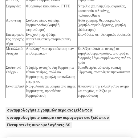
Σφραγίδες
Φθοριούχο καουτσούκ, PTFE
Νιτρίλιο χαμηλής θερμοκρασίας,
καουτσούκ σιλικόνης,
πολυουρεθάνιο
Λιπαντική
Σύνθετο λίπος υψηλής
Λάδι χαμηλής θερμοκρασίας
θερμοκρασίας (χαμηλή
(χαμηλό σημείο έγχυσης, χαμηλή
πτητικότητα)
ιξώδεςτητα)
Επεξεργασία
Ενίσχυση της ψύξης,
Επενδύσεις σε ηλεκτρικές συσκευές
της παροχής
αποτελεσματική απομάκρυνση
αέρα
νερού
Μεταλλικά
Απαλλαγή για την επέκταση των
Επιλέξτε υλικά με αντοχή σε
στοιχεία
αποθεματικών
χαμηλές θερμοκρασίες, αποτρέψτε
διαρροές λόγω συρρίκνωσης από το
κρύο
Συστατικά
Υψηλής αντοχής στη θερμότητα
Τοποθετήστε μόνωση, τοπική
ελέγχου
τύπου σπείρες, απώλεια
θέρμανση, αποτρέψτε την καύσωνα
θερμότητας, χαμηλή κατανάλωση
ενέργειας
Εγκατάσταση
Να φυλάσσεται μακριά από πηγές
Αποφύγετε την έκθεση στον άνεμο
θερμότητας, προσθέστε
και το χιόνι, τυλίξτε με
θερμομόνωση
θερμομόνωση
συναρμολογήσεις γραμμών αέρα ανοξείδωτου
συναρμολογήσεις εύκαμπτων αεραγωγών ανοξείδωτου
Πνευματικές συναρμολογήσεις SS