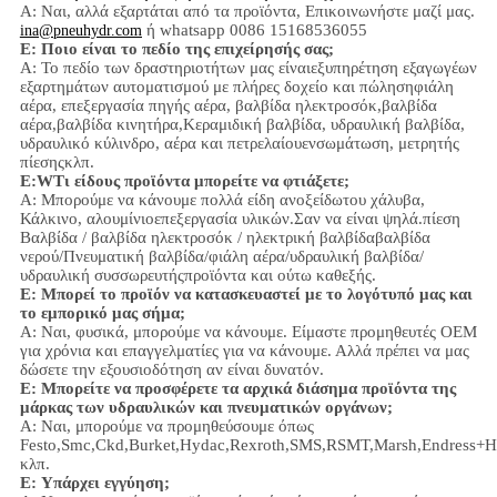
Α: Ναι,
αλλά εξαρτάται από τα προϊόντα,
Επικοινωνήστε μαζί μας.
ή whatsapp 0086 15168536055
ina@pneuhydr.com
Ε: Ποιο είναι το πεδίο της επιχείρησής σας;
Α: Το πεδίο των δραστηριοτήτων μας είναι
εξυπηρέτηση εξαγωγέων
εξαρτημάτων αυτοματισμού με πλήρες δοχείο και πώληση
φιάλη
αέρα, επεξεργασία πηγής αέρα, βαλβίδα ηλεκτροσόκ,
βαλβίδα
αέρα,
βαλβίδα κινητήρα,
Κεραμιδική βαλβίδα, υδραυλική βαλβίδα,
υδραυλικό κύλινδρο,
αέρα και πετρελαίου
ενσωμάτωση
, μετρητής
πίεσης
κλπ.
Ε:
W
Τι είδους προϊόντα μπορείτε να φτιάξετε;
Α: Μπορούμε να κάνουμε πολλά είδη ανοξείδωτου χάλυβα
,
Κάλκινο, αλουμίνιο
επεξεργασία υλικών.
Σαν να είναι ψηλά.
πίεση
Βαλβίδα / βαλβίδα ηλεκτροσόκ / ηλεκτρική βαλβίδα
βαλβίδα
νερού/
Πνευματική βαλβίδα
/
φιάλη αέρα
/υδραυλική βαλβίδα/
υδραυλική συσσωρευτής
προϊόντα και ούτω καθεξής.
Ε: Μπορεί το προϊόν να κατασκευαστεί με το λογότυπό μας και
το εμπορικό μας σήμα;
Α: Ναι, φυσικά, μπορούμε να κάνουμε. Είμαστε προμηθευτές OEM
για χρόνια και επαγγελματίες για να κάνουμε. Αλλά πρέπει να μας
δώσετε την εξουσιοδότηση αν είναι δυνατόν.
Ε: Μπορείτε να προσφέρετε τα αρχικά διάσημα προϊόντα της
μάρκας των υδραυλικών και πνευματικών οργάνων;
Α: Ναι, μπορούμε να προμηθεύσουμε όπως
Festo,Smc,Ckd,Burket,Hydac,Rexroth,SMS,RSMT,Marsh,Endress+H
κλπ.
Ε:
Υπάρχει εγγύηση;