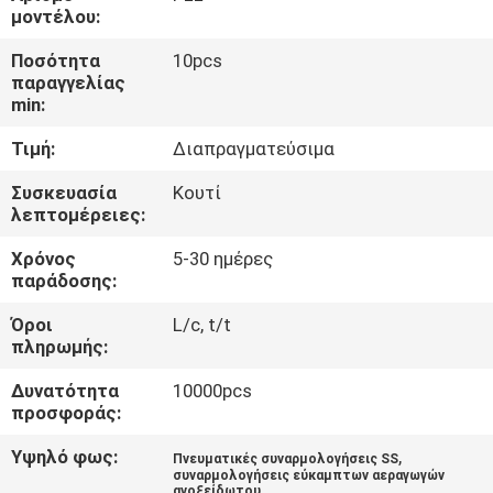
ΈΛΕΓΧΟΣ
μοντέλου:
Ποσότητα
10pcs
ΜΑΣ
παραγγελίας
min:
ΕΛΆΤΕ
Τιμή:
Διαπραγματεύσιμα
ΣΕ
ΕΠΑΦΉ
Συσκευασία
Κουτί
λεπτομέρειες:
ΜΕ
Χρόνος
5-30 ημέρες
παράδοσης:
ΕΙΔΉΣΕΙΣ
Όροι
L/c, t/t
πληρωμής:
ΖΗΤΉΣΤΕ
Δυνατότητα
10000pcs
ΈΝΑ
προσφοράς:
ΑΠΌΣΠΑΣΜΑ
Υψηλό φως:
,
Πνευματικές συναρμολογήσεις SS
συναρμολογήσεις εύκαμπτων αεραγωγών
ανοξείδωτου