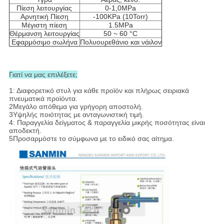
Πίεση λειτουργίας
0-1,0MPa
Αρνητική Πίεση
-100KPa (10Torr)
Μέγιστη πίεση
1.5MPa
Θέρμανση λειτουργίας
50 ~ 60 °C
Εφαρμόσιμο σωλήνα
Πολυουρεθάνιο και νάιλον
Γιατί να μας επιλέξετε;
1: Διαφορετικό στυλ για κάθε προϊόν και πλήρως σειριακά
πνευματικά προϊόντα.
2Μεγάλο απόθεμα για γρήγορη αποστολή.
3Υψηλής ποιότητας με ανταγωνιστική τιμή.
4: Παραγγελία δείγματος & παραγγελία μικρής ποσότητας είναι
αποδεκτή.
5Προσαρμόστε το σύμφωνα με το ειδικό σας αίτημα.