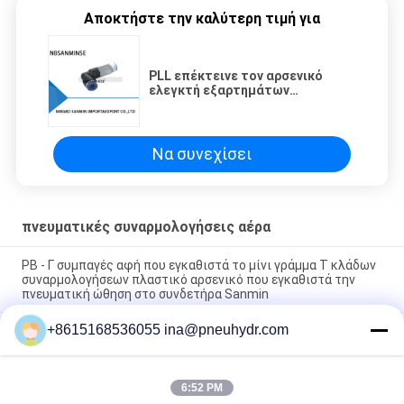
Αποκτήστε την καλύτερη τιμή για
PLL επέκτεινε τον αρσενικό
ελεγκτή εξαρτημάτων
αεροσυμπιεστών αγκώνων
συνδέει τα πνευματικά μέρη
Sanmin συναρμολογήσεων
Να συνεχίσει
πνευματικές συναρμολογήσεις αέρα
PB - Γ συμπαγές αφή που εγκαθιστά το μίνι γράμμα Τ κλάδων
συναρμολογήσεων πλαστικό αρσενικό που εγκαθιστά την
πνευματική ώθηση στο συνδετήρα Sanmin
+8615168536055 ina@pneuhydr.com
NBSANMINSE Γ τύπων πνευματικός αέρα συναρμολογήσεων
κασκόλ ρυθμιστικών βαλβίδων ησυχαστήρας ορείχαλκου
βαλβίδων πνευματικός
6:52 PM
Πνευματικός ορείχαλκος συναρμολογήσεων αέρα