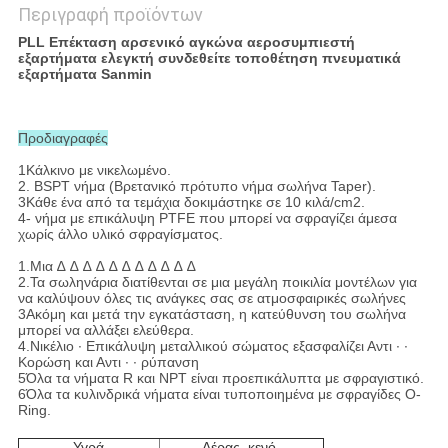
Περιγραφή προϊόντων
PLL Επέκταση αρσενικό αγκώνα αεροσυμπιεστή
εξαρτήματα ελεγκτή συνδεθείτε τοποθέτηση πνευματικά
εξαρτήματα Sanmin
Προδιαγραφές
1Κάλκινο με νικελωμένο.
2. BSPT νήμα (Βρετανικό πρότυπο νήμα σωλήνα Taper).
3Κάθε ένα από τα τεμάχια δοκιμάστηκε σε 10 κιλά/cm2.
4- νήμα με επικάλυψη PTFE που μπορεί να σφραγίζει άμεσα
χωρίς άλλο υλικό σφραγίσματος.
1.Μια ∆ ∆ ∆ ∆ ∆ ∆ ∆ ∆ ∆ ∆ ∆
2.Τα σωληνάρια διατίθενται σε μια μεγάλη ποικιλία μοντέλων για
να καλύψουν όλες τις ανάγκες σας σε ατμοσφαιρικές σωλήνες
3Ακόμη και μετά την εγκατάσταση, η κατεύθυνση του σωλήνα
μπορεί να αλλάξει ελεύθερα.
4.Νικέλιο ∙ Επικάλυψη μεταλλικού σώματος εξασφαλίζει Αντι ∙ ∙
Κορώση και Αντι ∙ ∙ ρύπανση
5Όλα τα νήματα R και NPT είναι προεπικάλυπτα με σφραγιστικό.
6Όλα τα κυλινδρικά νήματα είναι τυποποιημένα με σφραγίδες O-
Ring.
Υγρά
Αέρας, κενό.