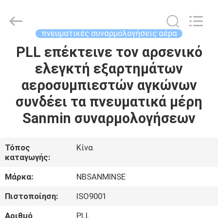
Sanmin
Import
And
Export
Co.,Ltd..
πνευματικές συναρμολογήσεις αέρα
All
Rights
PLL επέκτεινε τον αρσενικό
ΣΠΊΤΙ
Reserved.
ελεγκτή εξαρτημάτων
ΠΡΟΪΌΝΤΑ
αεροσυμπιεστών αγκώνων
συνδέει τα πνευματικά μέρη
ΠΕΡΊΠΟΥ
Sanmin συναρμολογήσεων
ΕΜΕΊΣ
Τόπος
Κίνα
καταγωγής:
ΓΎΡΟΣ
ΕΡΓΟΣΤΑΣΊΩΝ
Μάρκα:
NBSANMINSE
Πιστοποίηση:
ISO9001
ΠΟΙΟΤΙΚΌΣ
Αριθμό
PLL